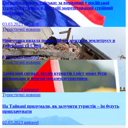
Пограбування по-тайськи: за вирваний у російської
туристки телефон в Паттайї заарештований серійний
грабіжник
03.03.2023
ggtravel
Туристичні новини
Німеччина видала понад 500 віз жертвам землетрусу в
Туреччині та Сирії
03.03.2023
ggtravel
Туристичні новини
Зловісний сигнал: безліч курортів і міст може бути
зруйновано в березні мегаземлетрясеніем
02.03.2023
ggtravel
Туристичні новини
На Тайвані придумали, як залучити туристів – їм будуть
приплачувати
02.03.2023
ggtravel