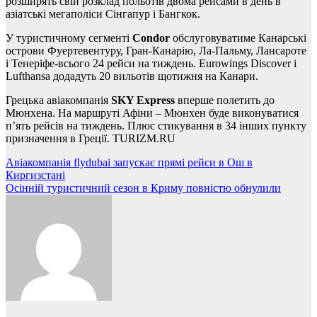
розширять свій розклад польотів двома рейсами в день в
азіатські мегаполіси Сінгапур і Бангкок.
У туристичному сегменті
Condor
обслуговуватиме Канарські
острови Фуертевентуру, Гран-Канарію, Ла-Пальму, Лансароте
і Тенеріфе-всього 24 рейси на тиждень. Eurowings Discover і
Lufthansa додадуть 20 вильотів щотижня на Канари.
Грецька авіакомпанія
SKY Express
вперше полетить до
Мюнхена. На маршруті Афіни – Мюнхен буде виконуватися
п’ять рейсів на тиждень. Плюс стикування в 34 інших пункту
призначення в Греції. TURIZM.RU
Навігація
Авіакомпанія flydubai запускає прямі рейси в Ош в
Киргизстані
записів
Осінній туристичний сезон в Криму повністю обнулили