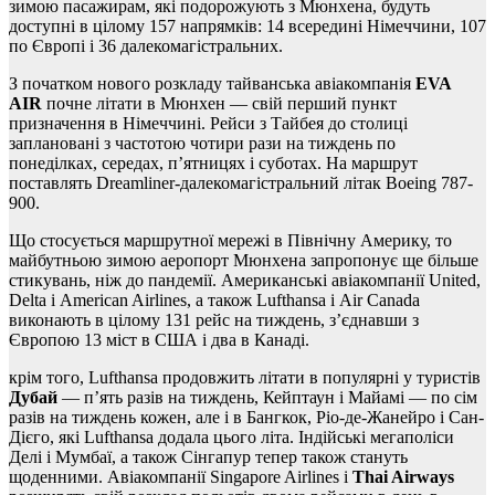
зимою пасажирам, які подорожують з Мюнхена, будуть
доступні в цілому 157 напрямків: 14 всередині Німеччини, 107
по Європі і 36 далекомагістральних.
З початком нового розкладу тайванська авіакомпанія
EVA
AIR
почне літати в Мюнхен — свій перший пункт
призначення в Німеччині. Рейси з Тайбея до столиці
заплановані з частотою чотири рази на тиждень по
понеділках, середах, п’ятницях і суботах. На маршрут
поставлять Dreamliner-далекомагістральний літак Boeing 787-
900.
Що стосується маршрутної мережі в Північну Америку, то
майбутньою зимою аеропорт Мюнхена запропонує ще більше
стикувань, ніж до пандемії. Американські авіакомпанії United,
Delta і American Airlines, а також Lufthansa і Air Canada
виконають в цілому 131 рейс на тиждень, з’єднавши з
Європою 13 міст в США і два в Канаді.
крім того, Lufthansa продовжить літати в популярні у туристів
Дубай
— п’ять разів на тиждень, Кейптаун і Майамі — по сім
разів на тиждень кожен, але і в Бангкок, Ріо-де-Жанейро і Сан-
Дієго, які Lufthansa додала цього літа. Індійські мегаполіси
Делі і Мумбаї, а також Сінгапур тепер також стануть
щоденними. Авіакомпанії Singapore Airlines і
Thai Airways