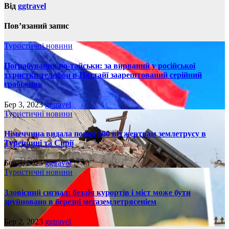
Від
ggtravel
Пов’язаний запис
Туристичні новини
Пограбування по-тайськи: за вирваний у російської
туристки телефон в Паттайї заарештований серійний
грабіжник
Бер 3, 2023
ggtravel
Туристичні новини
Німеччина видала понад 500 віз жертвам землетрусу в
Туреччині та Сирії
Бер 3, 2023
ggtravel
Туристичні новини
Зловісний сигнал: безліч курортів і міст може бути
зруйновано в березні мегаземлетрясеніем
Бер 2, 2023
ggtravel