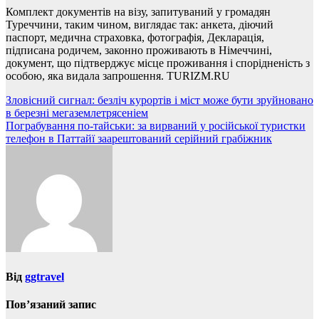
Комплект документів на візу, запитуваний у громадян
Туреччини, таким чином, виглядає так: анкета, діючий
паспорт, медична страховка, фотографія, Декларація,
підписана родичем, законно проживають в Німеччині,
документ, що підтверджує місце проживання і спорідненість з
особою, яка видала запрошення. TURIZM.RU
Навігація
Зловісний сигнал: безліч курортів і міст може бути зруйновано
в березні мегаземлетрясеніем
записів
Пограбування по-тайськи: за вирваний у російської туристки
телефон в Паттайї заарештований серійний грабіжник
Від
ggtravel
Пов’язаний запис