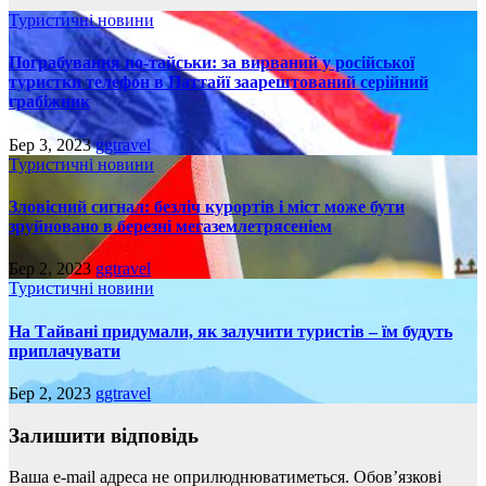
Туристичні новини
Пограбування по-тайськи: за вирваний у російської
туристки телефон в Паттайї заарештований серійний
грабіжник
Бер 3, 2023
ggtravel
Туристичні новини
Зловісний сигнал: безліч курортів і міст може бути
зруйновано в березні мегаземлетрясеніем
Бер 2, 2023
ggtravel
Туристичні новини
На Тайвані придумали, як залучити туристів – їм будуть
приплачувати
Бер 2, 2023
ggtravel
Залишити відповідь
Ваша e-mail адреса не оприлюднюватиметься.
Обов’язкові