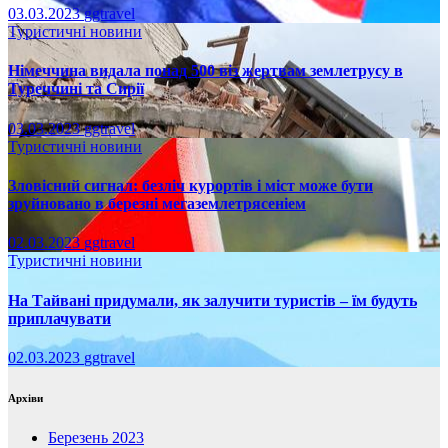
03.03.2023
ggtravel
Туристичні новини
Німеччина видала понад 500 віз жертвам землетрусу в
Туреччині та Сирії
03.03.2023
ggtravel
Туристичні новини
Зловісний сигнал: безліч курортів і міст може бути
зруйновано в березні мегаземлетрясеніем
02.03.2023
ggtravel
Туристичні новини
На Тайвані придумали, як залучити туристів – їм будуть
приплачувати
02.03.2023
ggtravel
Архіви
Березень 2023