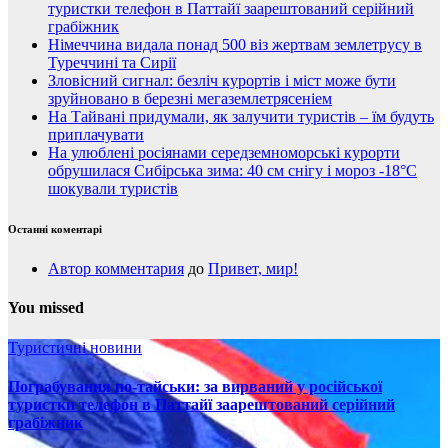
туристки телефон в Паттайї заарештований серійний
грабіжник
Німеччина видала понад 500 віз жертвам землетрусу в
Туреччині та Сирії
Зловісний сигнал: безліч курортів і міст може бути
зруйновано в березні мегаземлетрясеніем
На Тайвані придумали, як залучити туристів – їм будуть
приплачувати
На улюблені росіянами середземноморські курорти
обрушилася Сибірська зима: 40 см снігу і мороз -18°C
шокували туристів
Останні коментарі
Автор комментария
до
Привет, мир!
You missed
Туристичні новини
Пограбування по-тайськи: за вирваний у російської
туристки телефон в Паттайї заарештований серійний
грабіжник