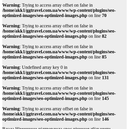
Warning
: Trying to access array offset on false in
/home/akk1/ggtravel.com.ua/www/wp-content/plugins/seo-
optimized-images/seo-optimized-images.php
on line
70
Warning
: Trying to access array offset on false in
/home/akk1/ggtravel.com.ua/www/wp-content/plugins/seo-
optimized-images/seo-optimized-images.php
on line
82
Warning
: Trying to access array offset on false in
/home/akk1/ggtravel.com.ua/www/wp-content/plugins/seo-
optimized-images/seo-optimized-images.php
on line
85
Warning
: Undefined array key 0 in
/home/akk1/ggtravel.com.ua/www/wp-content/plugins/seo-
optimized-images/seo-optimized-images.php
on line
131
Warning
: Trying to access array offset on false in
/home/akk1/ggtravel.com.ua/www/wp-content/plugins/seo-
optimized-images/seo-optimized-images.php
on line
145
Warning
: Trying to access array offset on false in
/home/akk1/ggtravel.com.ua/www/wp-content/plugins/seo-
optimized-images/seo-optimized-images.php
on line
146
Влада Німеччини підтвердила своє рішення збільшити