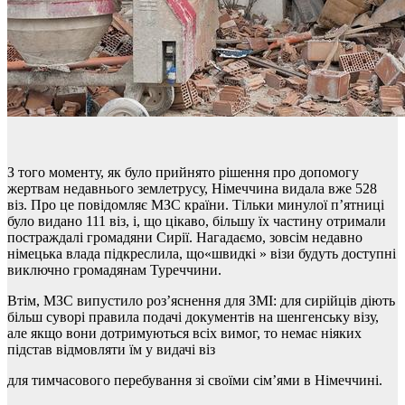
З того моменту, як було прийнято рішення про допомогу
жертвам недавнього землетрусу, Німеччина видала вже 528
віз. Про це повідомляє МЗС країни. Тільки минулої п’ятниці
було видано 111 віз, і, що цікаво, більшу їх частину отримали
постраждалі громадяни Сирії. Нагадаємо, зовсім недавно
німецька влада підкреслила, що«швидкі » візи будуть доступні
виключно громадянам Туреччини.
Втім, МЗС випустило роз’яснення для ЗМІ: для сирійців діють
більш суворі правила подачі документів на шенгенську візу,
але якщо вони дотримуються всіх вимог, то немає ніяких
підстав відмовляти їм у видачі віз
для тимчасового перебування зі своїми сім’ями в Німеччині.