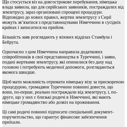
Що стосується віз на довгострокове перебування, німецька
влада заявила, що для сирійських заявників, постраждалих від
землетрусу, зараз організовані спрощені процедури.
Відповідно до нових правил, жертви землетрусу з Сирії
можуть зв’язатися з представництвами Німеччини в сусідніх
країнах і записатися на прийом.
Більшість заяв розглядають у візових відділах Стамбула і
Бейрута.
Одночасно з цим Німеччина направила додаткових
співробітників в свої представництва в Туреччині, і заяви,
подані жертвами землетрусу, які опинилися без даху над
головою і потребують медичної допомоги, розглядаються
якомога швидше.
Щоб мати можливість отримати німецьку візу за прискореною
процедурою, громадяни Туреччини повинні довести, що
вони, по-перше, реально постраждали від землетрусу, і, по-
друге, що у них є близькі родичі в Німеччині, які мають
німецьке громадянство або дозвіл на проживання.
Ці самі родичі повинні підписати спеціальний документ-
поручительство, що гарантує фінансове забезпечення
приїхали.