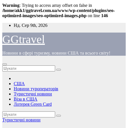
Warning
: Trying to access array offset on false in
/home/akk1/ggtravel.com.ua/www/wp-content/plugins/seo-
optimized-images/seo-optimized-images.php
on line
146
Перейти
Нд. Сер 9th, 2026
до
вмісту
GGtravel
Новини в сфері туризму, новини США та всього світу!
США
Новини туроператорів
Туристичні новини
Віза в США
Лотерея Green Card
Туристичні новини