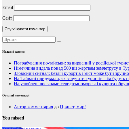
Email
Сайт
Недавні записи
Пограбування по-тайськи: за вирваний у російської тури
Німеччина видала понад 500 віз жертвам землетрусу в Тур
Зловісний сигнал: безліч курортів і міст може бути зруйн
На Тайвані придумали, як залучити туристів – їм будуть 
На улюблені росіянами середземноморські курорти обруши
Останні коментарі
Автор комментария
до
Привет, мир!
You missed