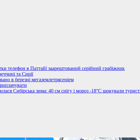
стки телефон в Паттайї заарештований серійний грабіжник
еччині та Сирії
овано в березні мегаземлетрясеніем
приплачувати
лася Сибірська зима: 40 см снігу і мороз -18°C шокували турист