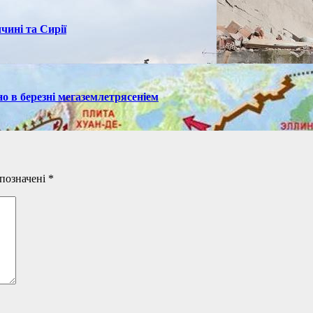
чині та Сирії
но в березні мегаземлетрясеніем
 позначені
*