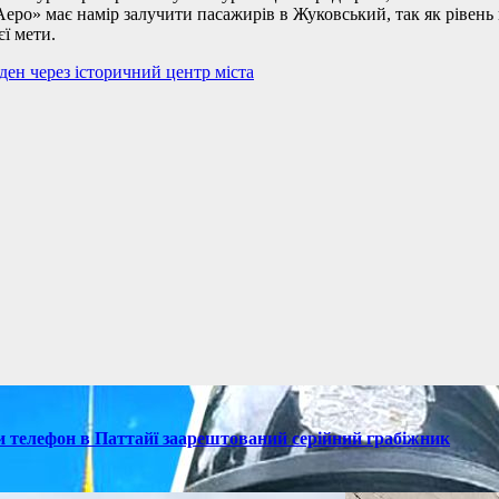
о» має намір залучити пасажирів в Жуковський, так як рівень 
ї мети.
ден через історичний центр міста
ки телефон в Паттайї заарештований серійний грабіжник