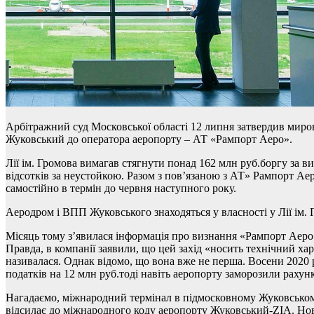
Арбітражний суд Московської області 12 липня затвердив миров
Жуковський до оператора аеропорту – АТ «Рампорт Аеро».
Лії ім. Громова вимагав стягнути понад 162 млн руб.боргу за 
відсотків за неустойкою. Разом з пов’язаною з АТ» Рампорт А
самостійно в термін до червня наступного року.
Аеродром і ВПП Жуковського знаходяться у власності у Лії ім. 
Місяць тому з’явилася інформація про визнання «Рампорт Аеро
Правда, в компанії заявили, що цей захід «носить технічний хар
називалася. Однак відомо, що вона вже не перша. Восени 202
податків на 12 млн руб.тоді навіть аеропорту заморозили рахун
Нагадаємо, міжнародний термінал в підмосковному Жуковському
відсилає до міжнародного коду аеропорту Жуковський-ZIA. Нов