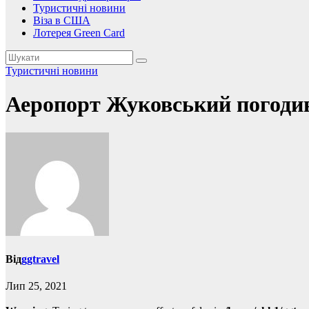
Туристичні новини
Віза в США
Лотерея Green Card
Туристичні новини
Аеропорт Жуковський погодивс
Від
ggtravel
Лип 25, 2021