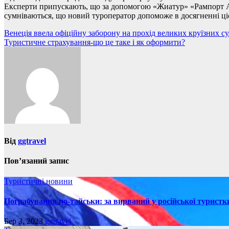
Експерти припускають, що за допомогою «Жиатур» «Рампорт Аер
сумніваються, що новий туроператор допоможе в досягненні ціє
Навігація
Венеція ввела офіційну заборону на прохід великих круїзних су
Туристичне страхування-що це таке і як оформити?
записів
Від
ggtravel
Пов’язаний запис
Туристичні новини
Пограбування по-тайськи: за вирваний у російської турист
Бер 3, 2023
ggtravel