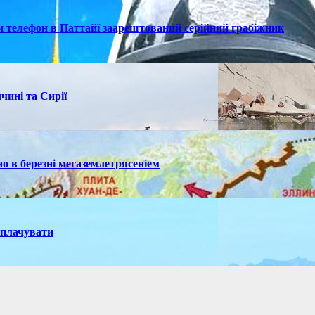
ки телефон в Паттайї заарештований серійний грабіжник
чині та Сирії
но в березні мегаземлетрясеніем
иплачувати