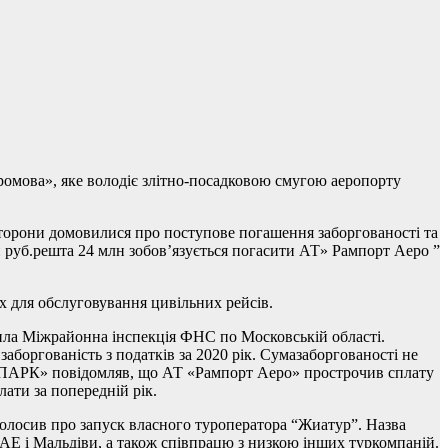
ромова», яке володіє злітно-посадковою смугою аеропорту
 сторони домовилися про поступове погашення заборгованості та
 руб.решта 24 млн зобов’язується погасити АТ» Рампорт Аеро ”
х для обслуговування цивільних рейсів.
ила Міжрайонна інспекція ФНС по Московській області.
заборгованість з податків за 2020 рік. Сумазаборгованості не
 «СПАРК» повідомляв, що АТ «Рампорт Аеро» прострочив сплату
ати за попередній рік.
олосив про запуск власного туроператора “Жиатур”. Назва
АЕ і Мальдіви, а також співпрацю з низкою інших туркомпаній.