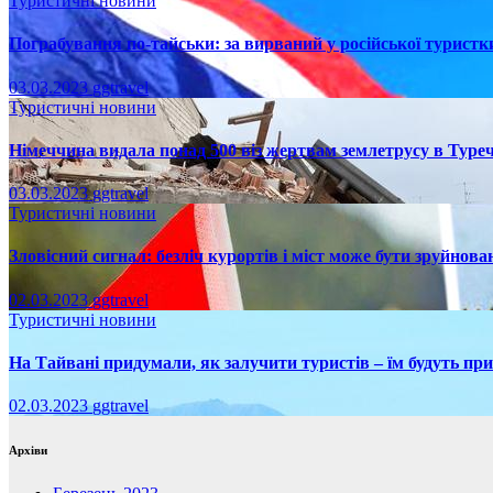
Туристичні новини
Пограбування по-тайськи: за вирваний у російської турист
03.03.2023
ggtravel
Туристичні новини
Німеччина видала понад 500 віз жертвам землетрусу в Туреч
03.03.2023
ggtravel
Туристичні новини
Зловісний сигнал: безліч курортів і міст може бути зруйнова
02.03.2023
ggtravel
Туристичні новини
На Тайвані придумали, як залучити туристів – їм будуть пр
02.03.2023
ggtravel
Архіви