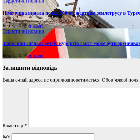
Туристичні новини
Німеччина видала понад 500 віз жертвам землетрусу в Туреч
Бер 3, 2023
ggtravel
Туристичні новини
Зловісний сигнал: безліч курортів і міст може бути зруйнова
Бер 2, 2023
ggtravel
Залишити відповідь
Ваша e-mail адреса не оприлюднюватиметься.
Обов’язкові поля
Коментар
*
Ім'я