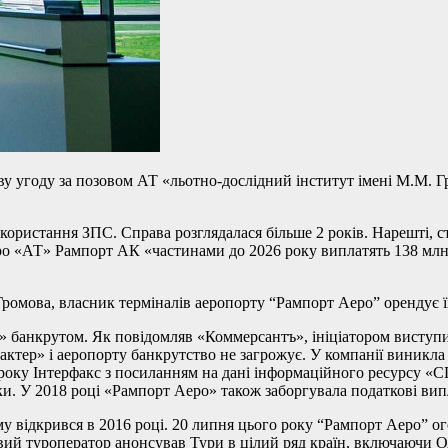
у угоду за позовом АТ «льотно-дослідний інститут імені М.М. Г
використання ЗПС. Справа розглядалася більше 2 років. Нарешті,
еро «АТ» Рампорт АК «частинами до 2026 року виплатять 138 млн
Громова, власник терміналів аеропорту “Рампорт Аеро” орендує ї
» банкрутом. Як повідомляв «Коммерсантъ», ініціатором виступ
актер» і аеропорту банкрутство не загрожує. У компанії виникла 
0 року Інтерфакс з посиланням на дані інформаційного ресурсу
ки. У 2018 році «Рампорт Аеро» також заборгувала податкові випл
 відкрився в 2016 році. 20 липня цього року “Рампорт Аеро” ог
ий туроператор анонсував Тури в цілий ряд країн, включаючи О