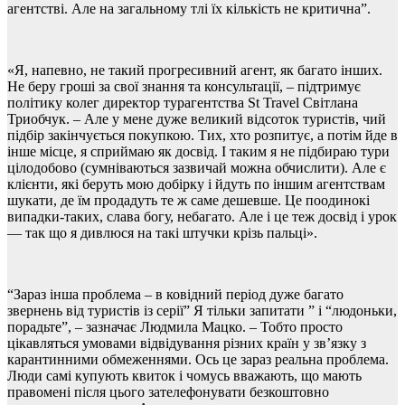
агентстві. Але на загальному тлі їх кількість не критична”.
«Я, напевно, не такий прогресивний агент, як багато інших.
Не беру гроші за свої знання та консультації, – підтримує
політику колег директор турагентства St Travel Світлана
Триобчук. – Але у мене дуже великий відсоток туристів, чий
підбір закінчується покупкою. Тих, хто розпитує, а потім йде в
інше місце, я сприймаю як досвід. І таким я не підбираю тури
цілодобово (сумніваються зазвичай можна обчислити). Але є
клієнти, які беруть мою добірку і йдуть по іншим агентствам
шукати, де їм продадуть те ж саме дешевше. Це поодинокі
випадки-таких, слава богу, небагато. Але і це теж досвід і урок
— так що я дивлюся на такі штучки крізь пальці».
“Зараз інша проблема – в ковідний період дуже багато
звернень від туристів із серії” Я тільки запитати ” і “людоньки,
порадьте”, – зазначає Людмила Мацко. – Тобто просто
цікавляться умовами відвідування різних країн у зв’язку з
карантинними обмеженнями. Ось це зараз реальна проблема.
Люди самі купують квиток і чомусь вважають, що мають
правомені після цього зателефонувати безкоштовно