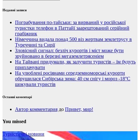
Недавні записи
Пограбування по-тайськи: за вирваний у російської
туристки телефон в Паттайї заарештований серійний
грабіжник
Німеччина видала понад 500 віз жертвам землетрусу в
Туреччині та Сирії
Зловісний сигнал: безліч курортів і міст може бути
зруйновано в березні мегаземлетрясеніем
На Тайвані придумали, як залучити туристів – їм будуть
приплачувати
На улюблені росіянами середземноморські курорти
обрушилася Сибірська зима: 40 см снігу і мороз -18°C
шокували туристів
Останні коментарі
Автор комментария
до
Привет, мир!
You missed
Туристичні новини