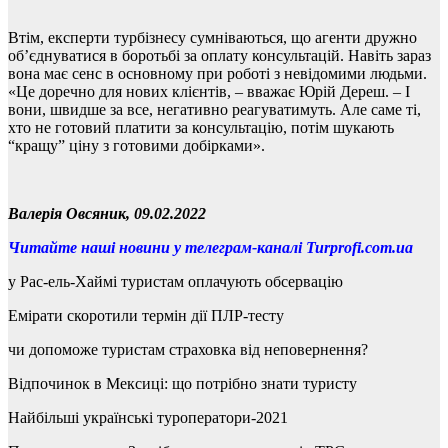
Втім, експерти турбізнесу сумніваються, що агенти дружно
об’єднуватися в боротьбі за оплату консультацій. Навіть зараз
вона має сенс в основному при роботі з невідомими людьми.
«Це доречно для нових клієнтів, – вважає Юрій Дереш. – І
вони, швидше за все, негативно реагуватимуть. Але саме ті,
хто не готовий платити за консультацію, потім шукають
“кращу” ціну з готовими добірками».
Валерія Овсяник, 09.02.2022
Читайте наші новини у телеграм-каналі Turprofi.com.ua
у Рас-ель-Хаймі туристам оплачують обсервацію
Емірати скоротили термін дії ПЛР-тесту
чи допоможе туристам страховка від неповернення?
Відпочинок в Мексиці: що потрібно знати туристу
Найбільші українські туроператори-2021