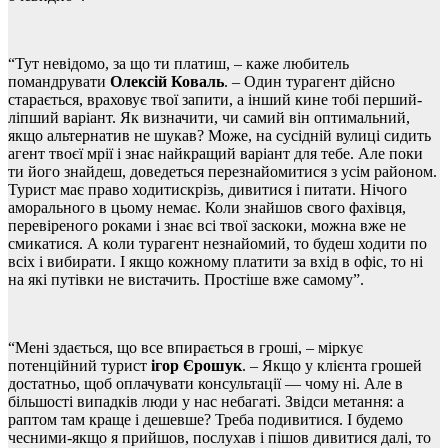
“Тут невідомо, за що ти платиш, – каже любитель
помандрувати
Олексій Коваль
. – Один турагент дійсно
старається, враховує твої запити, а інший кине тобі перший-
ліпший варіант. Як визначити, чи самий він оптимальний,
якщо альтернатив не шукав? Може, на сусідній вулиці сидить
агент твоєї мрії і знає найкращий варіант для тебе. Але поки
ти його знайдеш, доведеться перезнайомитися з усім районом.
Турист має право ходитискрізь, дивитися і питати. Нічого
аморального в цьому немає. Коли знайшов свого фахівця,
перевіреного роками і знає всі твої заскоки, можна вже не
смикатися. А коли турагент незнайомий, то будеш ходити по
всіх і вибирати. І якщо кожному платити за вхід в офіс, то ні
на які путівки не вистачить. Простіше вже самому”.
“Мені здається, що все впирається в гроші, – міркує
потенційний турист
ігор Єрошук
. – Якщо у клієнта грошей
достатньо, щоб оплачувати консультації — чому ні. Але в
більшості випадків люди у нас небагаті. Звідси метання: а
раптом там краще і дешевше? Треба подивитися. І будемо
чесними-якщо я прийшов, послухав і пішов дивитися далі, то