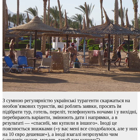
З сумною регулярністю українські турагенти скаржаться на
необов’язкових туристів, які роблять заявки, просять їм
підібрати тур, готель, переліт, телефонують ночами і у вихідні,
перебирають варіанти, змінюють дати і напрямки, а в
результаті — «спасибі, ми купили в іншого». Іноді це
пояснюється знижками (»у вас мені все сподобалося, але у них
на 10 євро дешевше«), а іноді взагалі незрозуміло чим
(»чоловік сказав, мовляв, давай там купимо”).