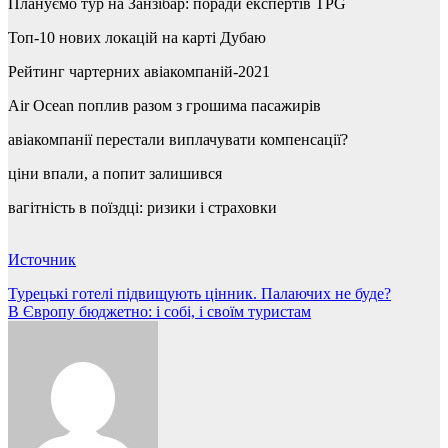
Плануємо тур на Занзібар: поради експертів TPG
Топ-10 нових локацій на карті Дубаю
Рейтинг чартерних авіакомпаній-2021
Air Ocean поплив разом з грошима пасажирів
авіакомпанії перестали виплачувати компенсації?
ціни впали, а попит залишився
вагітність в поїздці: ризики і страховки
Источник
Навігація
Турецькі готелі підвищують цінник. Палаючих не буде?
В Європу бюджетно: і собі, і своїм туристам
записів