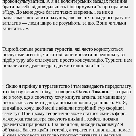
проконсультуватися. А я на волонтерських засадах повинна
брати на себе відповідальність і інформувати їх про правила
в’їзду. До мене дуже багато таких звернень, і за них я
намагалася виставити рахунок, але ще ніхто жодного разу не
заплатив — люди щиро не розуміють, за що. Вони ж тільки
запитати…».
Turprofi.com.ua
розпитав туристів, які часто користуються
послугами агентів, чи готові вони вносити передоплату за
підбір туру або оплачувати просто консультацію. Туристи нам
попалися не дуже щедрі і дружно відповіли “ні”.
” Якщо я прийду в турагентство і там зажадають передоплату,
то відразу встану і піду, – говорить
Олена Ломако
. – І справа
не в тому, що я спочатку хочу кинути агента, виманивши у
нього якісь секретні дані, а потім пішовши до іншого. Ні. Я,
звичайно, хочу, щоб мені знайшли потрібний тур скоріше і
саме тут. При цьому теоретично може статися якийсь форс-
мажор-раптом завтра скасують вихідні і замість поїздки
доведеться працювати. І за що я тоді, виходить,заплачу? Я
об’їздила багато країн і готелів, а турагент, наприклад, немає.
Я сама можу кого завгодно проконсультувати за деякими