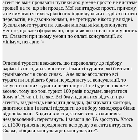
агент не вміє продавати путівки або у мене просто не вистачає
грошей на те, що він продає. Мої запитидуже прості, причому
я не вимагаю якихось рідкісних індивідуальних турів з сотнею
перельотів, не дзвоню ночами, не третирую нікого у вихідні.
Зусилля мого турагента завжди мінімальні-запропонувати
мені те, що вже сформовано, порівнявши готелі і ціни у різних
то. Ставити при цьому умови по оплаті консультації, як
мінімум, негарно”»
Опитані туристи вважають, що передоплату до підбору
варіантів погодяться вносити тільки ті туристи, які бояться і
сумніваються в своїх силах. «Але якщо абсолютно всі
турагенти вирішать брати передоплату за консультації, то
кочувати по них туристи перестануть. І це буде не так вже
весело, тому що тоді турист 100 разів подумає, звертатися
йому в ТА чи ні. І в яке. Всі будутьдивитися відгуки про
агентів, заздалегідь наводити довідки, фільтрувати контори,
дивитися ціни і взагалі підходити до вибору менеджера більш
відповідально. Ходити в місця, якими хтось залишився
незадоволений, перестануть. І вимоги до ТА зростуть. Хтось
за ці 300 гривень передоплати всю душу з агента витрусить.
Скаже, обіцяли консультацію-консультуйте”.