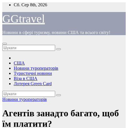
Перейти
Сб. Сер 8th, 2026
до
вмісту
GGtravel
Новини в сфері туризму, новини США та всього світу!
США
Новини туроператорів
Туристичні новини
Віза в США
Лотерея Green Card
Новини туроператорів
Агентів занадто багато, щоб
їм платити?