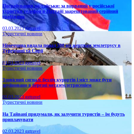
Пограбування по-тайськи: за вирваний у російської
туристки телефон в Паттайї заарештований серійний
грабіжник
03.03.2023
ggtravel
Туристичні новини
Німеччина видала понад 500 віз жертвам землетрусу в
Туреччині та Сирії
03.03.2023
ggtravel
Туристичні новини
Зловісний сигнал: безліч курортів і міст може бути
зруйновано в березні мегаземлетрясеніем
02.03.2023
ggtravel
Туристичні новини
На Тайвані придумали, як залучити туристів – їм будуть
приплачувати
02.03.2023
ggtravel