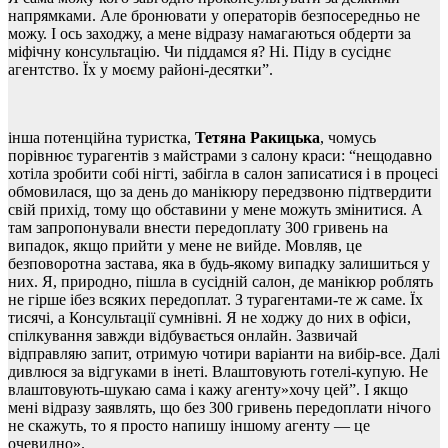
напрямками. Але бронювати у операторів безпосередньо не
можу. І ось заходжу, а мене відразу намагаються обдерти за
міфічну консультацію. Чи піддамся я? Ні. Піду в сусіднє
агентство. Їх у моєму районі-десятки”.
інша потенційна туристка,
Тетяна Ракицька
, чомусь
порівнює турагентів з майстрами з салону краси: “нещодавно
хотіла зробити собі нігті, забігла в салон записатися і в процесі
обмовилася, що за день до манікюру передзвоню підтвердити
свій прихід, тому що обставини у мене можуть змінитися. А
там запропонували внести передоплату 300 гривень на
випадок, якщо прийти у мене не вийде. Мовляв, це
безповоротна застава, яка в будь-якому випадку залишиться у
них. Я, природно, пішла в сусідній салон, де манікюр роблять
не гірше ібез всяких передоплат. З турагентами-те ж саме. Їх
тисячі, а Консультації сумнівні. Я не ходжу до них в офіси,
спілкування завжди відбувається онлайн. Зазвичай
відправляю запит, отримую чотири варіанти на вибір-все. Далі
дивлюся за відгуками в інеті. Влаштовують готелі-купую. Не
влаштовують-шукаю сама і кажу агенту»хочу цей”. І якщо
мені відразу заявлять, що без 300 гривень передоплати нічого
не скажуть, то я просто напишу іншому агенту — це
очевидно».