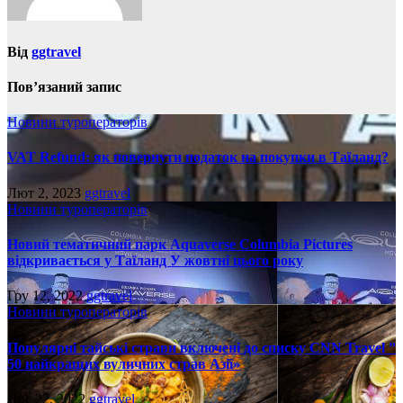
Від
ggtravel
Пов’язаний запис
Новини туроператорів
VAT Refund: як повернути податок на покупки в Таїланд?
Лют 2, 2023
ggtravel
Новини туроператорів
Новий тематичний парк Aquaverse Columbia Pictures
відкривається у Таїланд У жовтні цього року
Гру 12, 2022
ggtravel
Новини туроператорів
Популярні тайські страви включені до списку CNN Travel ”
50 найкращих вуличних страв Азії»
Лис 22, 2022
ggtravel