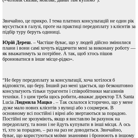
Звичайно, це прикро. І тема платних консультацій не один рік
мусується в галузі, проте на практиці передоплату з клієнтів за
підбір туру беруть одиниці.
Юрій Дереш
. – Частіше буває, що у людей дійсно змінилися
плани і вони самі хочуть віддячити мені за виконану роботу —
як вважатимуть за потрібне. А так, щоб хтось пішов
бронюватися в інше місце-рідко».
“Не беру передоплату за консультації, хоча хотілося б
відповісти, що беру. Інший раз мені здається, що безкоштовно
консультують тільки турагенти і співробітники магазинів
техніки. І з цим треба щось робити,-вважає директор ТА Santa
Lucia
Людмила Мацко
. – Так склалося історично, що у мене
дуже мало нових клієнтів з вулиці або з соцмереж. В
основному всі постійні і вірні або звертаються за порадою.
Постійні не зрозуміють, якщо я виставлю їм рахунок на
передоплату, та вони і не йдуть купувати в інші місця. А ось
ті, хто за порадою, – раз на раз не доводиться. Звичайно,
буває, що користуються моїми знаннями і бронюють в іншому