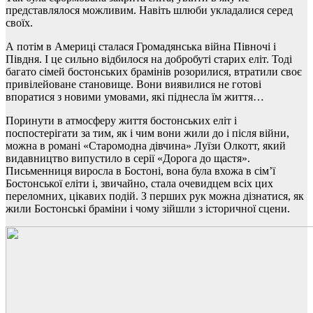
представлялося можливим. Навіть шлюби укладалися серед
своїх.
А потім в Америці сталася Громадянська війна Півночі і
Півдня. І це сильно відбилося на добробуті старих еліт. Тоді
багато сімей бостонських брамінів розорилися, втратили своє
привілейоване становище. Вони виявилися не готові
впоратися з новими умовами, які піднесла їм життя…
Поринути в атмосферу життя бостонських еліт і
поспостерігати за тим, як і чим вони жили до і після війни,
можна в романі «Старомодна дівчина» Луїзи Олкотт, який
видавництво випустило в серії «Дорога до щастя».
Письменниця виросла в Бостоні, вона була вхожа в сім’ї
Бостонської еліти і, звичайно, стала очевидцем всіх цих
переломних, цікавих подій. З перших рук можна дізнатися, як
жили Бостонські браміни і чому зійшли з історичної сцени.