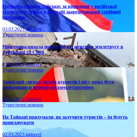
Пограбування по-тайськи: за вирваний у російської
туристки телефон в Паттайї заарештований серійний
грабіжник
03.03.2023
ggtravel
Туристичні новини
Німеччина видала понад 500 віз жертвам землетрусу в
Туреччині та Сирії
03.03.2023
ggtravel
Туристичні новини
Зловісний сигнал: безліч курортів і міст може бути
зруйновано в березні мегаземлетрясеніем
02.03.2023
ggtravel
Туристичні новини
На Тайвані придумали, як залучити туристів – їм будуть
приплачувати
02.03.2023
ggtravel