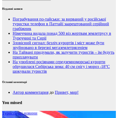
Недавні записи
Пограбування по-тайськи: за вирваний у російської
туристки телефон в Паттайї заарештований серійний
грабіжник
Німеччина видала понад 500 віз жертвам землетрусу в
Туреччині та Сирії
Зловісний сигнал: безліч курортів і міст може бути
зруйновано в березні мегаземлетрясеніем
На Тайвані придумали, як залучити туристів – їм будуть
приплачувати
На улюблені росіянами середземноморські курорти
обрушилася Сибірська зима: 40 см снігу і мороз -18°C
шокували туристів
Останні коментарі
Автор комментария
до
Привет, мир!
You missed
Туристичні новини