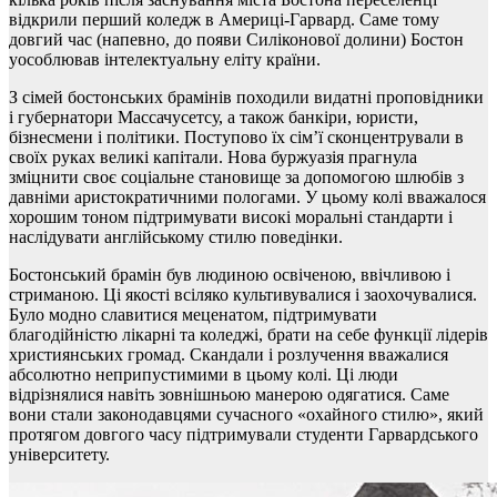
відкрили перший коледж в Америці-Гарвард. Саме тому
довгий час (напевно, до появи Силіконової долини) Бостон
уособлював інтелектуальну еліту країни.
З сімей бостонських брамінів походили видатні проповідники
і губернатори Массачусетсу, а також банкіри, юристи,
бізнесмени і політики. Поступово їх сім’ї сконцентрували в
своїх руках великі капітали. Нова буржуазія прагнула
зміцнити своє соціальне становище за допомогою шлюбів з
давніми аристократичними пологами. У цьому колі вважалося
хорошим тоном підтримувати високі моральні стандарти і
наслідувати англійському стилю поведінки.
Бостонський брамін був людиною освіченою, ввічливою і
стриманою. Ці якості всіляко культивувалися і заохочувалися.
Було модно славитися меценатом, підтримувати
благодійністю лікарні та коледжі, брати на себе функції лідерів
християнських громад. Скандали і розлучення вважалися
абсолютно неприпустимими в цьому колі. Ці люди
відрізнялися навіть зовнішньою манерою одягатися. Саме
вони стали законодавцями сучасного «охайного стилю», який
протягом довгого часу підтримували студенти Гарвардського
університету.