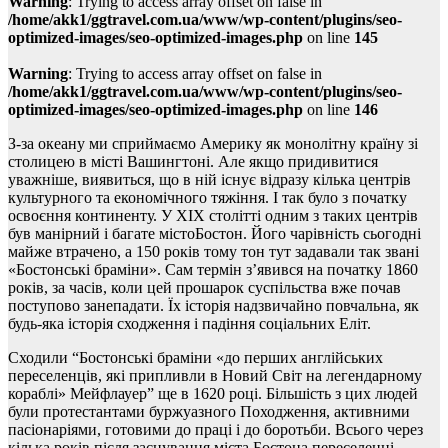
Warning
: Trying to access array offset on false in
/home/akk1/ggtravel.com.ua/www/wp-content/plugins/seo-
optimized-images/seo-optimized-images.php
on line
145
Warning
: Trying to access array offset on false in
/home/akk1/ggtravel.com.ua/www/wp-content/plugins/seo-
optimized-images/seo-optimized-images.php
on line
146
З-за океану ми сприймаємо Америку як монолітну країну зі
столицею в місті Вашингтоні. Але якщо придивитися
уважніше, виявиться, що в ній існує відразу кілька центрів
культурного та економічного тяжіння. І так було з початку
освоєння континенту. У XIX столітті одним з таких центрів
був манірний і багате містоБостон. Його чарівність сьогодні
майже втрачено, а 150 років тому тон тут задавали так звані
«Бостонські браміни». Сам термін з’явився на початку 1860
років, за часів, коли цей прошарок суспільства вже почав
поступово занепадати. Їх історія надзвичайно повчальна, як
будь-яка історія сходження і падіння соціальних Еліт.
Сходили “Бостонські браміни «до перших англійських
переселенців, які припливли в Новий Світ на легендарному
кораблі» Мейфлауер” ще в 1620 році. Більшість з цих людей
були протестантами буржуазного Походження, активними
пасіонаріями, готовими до праці і до боротьби. Всього через
кілька років після заснування міста Бостона переселенці