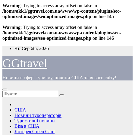
Warning
: Trying to access array offset on false in
/home/akk1/ggtravel.com.ua/www/wp-content/plugins/seo-
optimized-images/seo-optimized-images.php
on line
145
Warning
: Trying to access array offset on false in
/home/akk1/ggtravel.com.ua/www/wp-content/plugins/seo-
optimized-images/seo-optimized-images.php
on line
146
Перейти
Чт. Сер 6th, 2026
до
вмісту
GGtravel
Новини в сфері туризму, новини США та всього світу!
США
Новини туроператорів
Туристичні новини
Віза в США
Лотерея Green Card