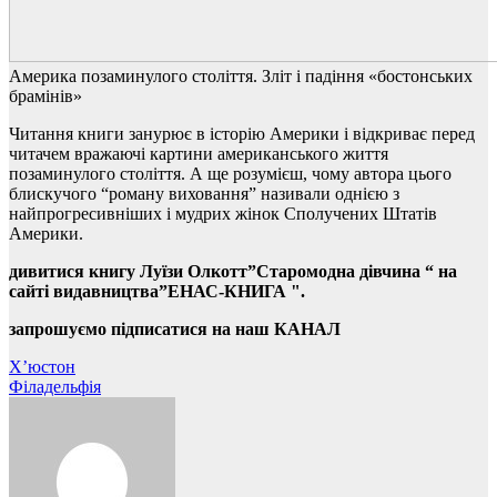
Америка позаминулого століття. Зліт і падіння «бостонських
брамінів»
Читання книги занурює в історію Америки і відкриває перед
читачем вражаючі картини американського життя
позаминулого століття. А ще розумієш, чому автора цього
блискучого “роману виховання” називали однією з
найпрогресивніших і мудрих жінок Сполучених Штатів
Америки.
дивитися книгу
Луїзи Олкотт”Старомодна дівчина “
на
сайті видавництва”ЕНАС-КНИГА ".
запрошуємо
підписатися на наш КАНАЛ
Навігація
Х’юстон
Філадельфія
записів