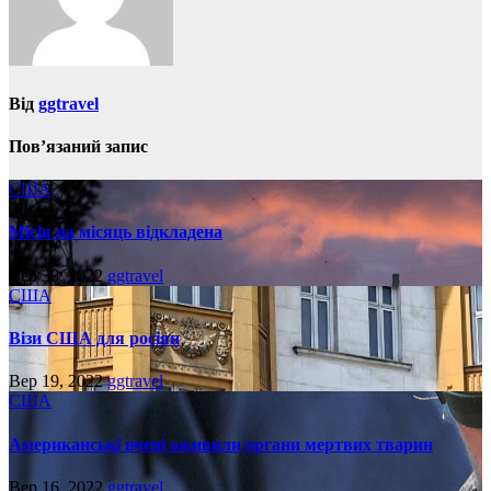
Від
ggtravel
Пов’язаний запис
США
Місія на місяць відкладена
Вер 30, 2022
ggtravel
США
Візи США для росіян
Вер 19, 2022
ggtravel
США
Американські вчені оживили органи мертвих тварин
Вер 16, 2022
ggtravel