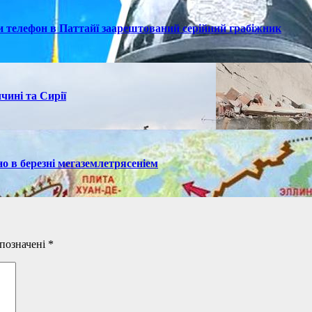
ки телефон в Паттайї заарештований серійний грабіжник
чині та Сирії
но в березні мегаземлетрясеніем
 позначені
*