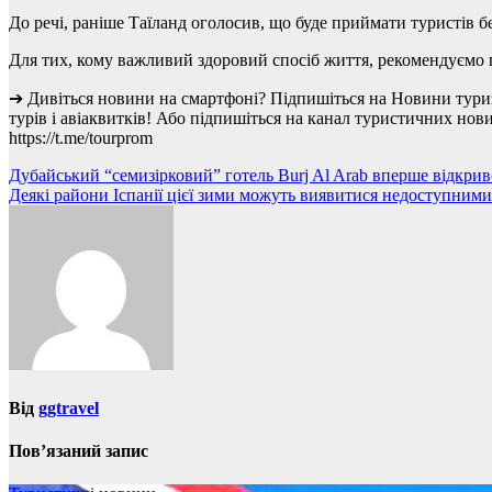
До речі, раніше Таїланд оголосив, що буде приймати туристів бе
Для тих, кому важливий здоровий спосіб життя, рекомендуємо п
➔ Дивіться новини на смартфоні? Підпишіться на Новини тури
турів і авіаквитків! Або підпишіться на канал туристичних нов
https://t.me/tourprom
Навігація
Дубайський “семизірковий” готель Burj Al Arab вперше відкрив
Деякі райони Іспанії цієї зими можуть виявитися недоступними
записів
Від
ggtravel
Пов’язаний запис