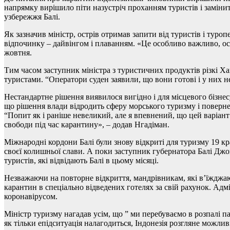
напрямку вирішило піти назустріч проханням туристів і замінит
узбережжя Балі.
Як зазначив міністр, острів отримав запити від туристів і тур
відпочинку – дайвінгом і плаванням. «Це особливо важливо, оск
жовтня.
Тим часом заступник міністра з туристичних продуктів різкі Ха
туристами. “Оператори суден заявили, що вони готові і у них н
Нестандартне рішення виявилося вигідно і для місцевого бізнесу
що рішення влади відродить сферу морського туризму і поверне д
“Попит як і раніше невеликий, але я впевнений, що цей варіан
свободи під час карантину», – додав Нгадіман.
Міжнародні кордони Балі були знову відкриті для туризму 19 кр
своєї колишньої слави. А поки заступник губернатора Балі Джо
туристів, які відвідають Балі в цьому місяці.
Незважаючи на повторне відкриття, мандрівникам, які в’їжджают
карантин в спеціально відведених готелях за свій рахунок. Адмі
коронавірусом.
Міністр туризму нагадав усім, що ” ми перебуваємо в розпалі па
як тільки епідситуація налагодиться, Індонезія розгляне можлив