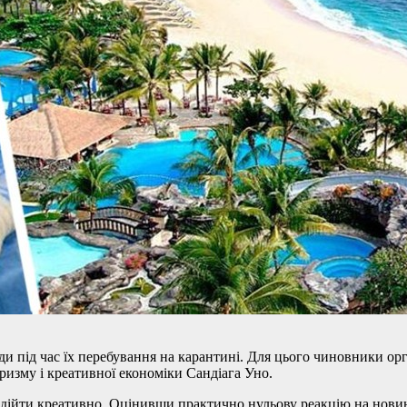
 під час їх перебування на карантині. Для цього чиновники орган
ризму і креативної економіки Сандіага Уно.
дійти креативно. Оцінивши практично нульову реакцію на новин