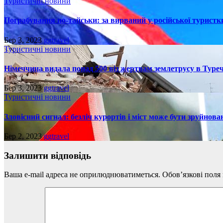
Туристичні новини
Пограбування по-тайськи: за вирваний у російської турист
Бер 3, 2023
ggtravel
Туристичні новини
Німеччина видала понад 500 віз жертвам землетрусу в Туреч
Бер 3, 2023
ggtravel
Туристичні новини
Зловісний сигнал: безліч курортів і міст може бути зруйнова
Бер 2, 2023
ggtravel
Залишити відповідь
Ваша e-mail адреса не оприлюднюватиметься.
Обов’язкові поля