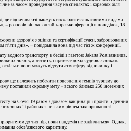
ічне за часом проведення часу на спецяхтах і кораблях біля
 морі, де відпочиваючі зможуть насолодитися активними видами
, – розповів він час онлайн-прес-конференції в понеділок, 18
охорони здоров’я з оцінки та сертифікації суден, заброньованих
 п’яти днів», – повідомила вона під час тієї ж конференції.
у водного транспорту, в бесіді з газетою Jakarta Post зазначив,
рильних човнів, а значить, і принесе дохід судновласникам.
, оскільки вони можуть відчути атмосферу відпочинку і
острову ще належить побачити повернення темпів туризму до
ризму поставили скромну мету – всього близько 250 іноземних
есту на Covid-19 разом з доказом вакцинації і пройти 5-денний
лених зонах” і районах з низьким рівнем захворюваності
 пріоритетом до тих пір, поки пандемія не закінчиться». Однак,
тримання обов’язкового карантину.