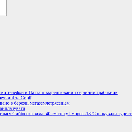
стки телефон в Паттайї заарештований серійний грабіжник
еччині та Сирії
овано в березні мегаземлетрясеніем
приплачувати
лася Сибірська зима: 40 см снігу і мороз -18°C шокували турист