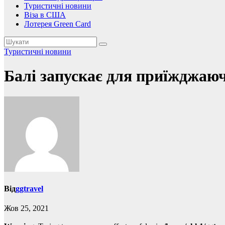
Туристичні новини
Віза в США
Лотерея Green Card
Туристичні новини
Балі запускає для приїжджаюч
Від
ggtravel
Жов 25, 2021