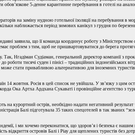
и обов’язкове 5-денне карантинне перебування в готелі на аналог
операторів на заміну нудною готельної ізоляції на перебування в
ільки наближається період зимових канікул з грудня по березень»
ндаяні заявила, що її команда координує роботу з Міністерством 
емає проблем з тим, щоб не пришвартовуватися до берега протягом
. Так, Нгадіман Судіаман, генеральний директор компанії з прокат
о роботи тисячі суден і пінісі – традиційних індонезійських віт
т може стати привабливою альтернативою для іноземних туристів
аїн 14 жовтня. Росія в цей список не увійшла. У зв’язку з цим 
корда Ока Артха Ардхана Сукаваті і провінційне агентство з ту
ь на курортний острів, необхідно надати негативний результат т
ністрація Балі підготувала 35 таких спецотелей в так званих “зе
ндемії, і ми хочемо переконатися, що здоров’я і безпека є нашим
ість відкриття островів Балі і Ріау для щеплених туристів без до