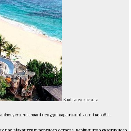
Балі запускає для
ізовують так звані ненудні карантинні яхти і кораблі.
у про відкриття курортного острова, керівництво екзотичного