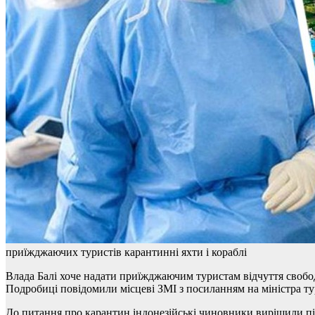
приїжджаючих туристів карантинні яхти і кораблі
Влада Балі хоче надати приїжджаючим туристам відчуття свободи
Подробиці повідомили місцеві ЗМІ з посиланням на міністра ту
До питання про карантин індонезійські чиновники вирішили пі