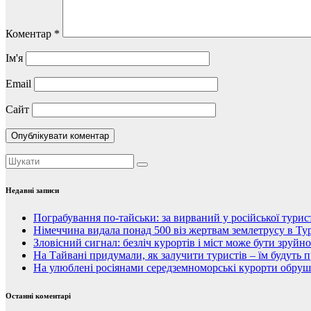
Коментар
*
Ім'я
Email
Сайт
Недавні записи
Пограбування по-тайськи: за вирваний у російської тури
Німеччина видала понад 500 віз жертвам землетрусу в Тур
Зловісний сигнал: безліч курортів і міст може бути зруйн
На Тайвані придумали, як залучити туристів – їм будуть 
На улюблені росіянами середземноморські курорти обруши
Останні коментарі