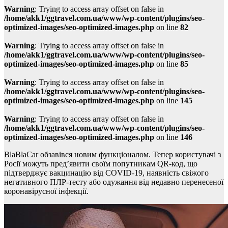
Warning
: Trying to access array offset on false in
/home/akk1/ggtravel.com.ua/www/wp-content/plugins/seo-
optimized-images/seo-optimized-images.php
on line
82
Warning
: Trying to access array offset on false in
/home/akk1/ggtravel.com.ua/www/wp-content/plugins/seo-
optimized-images/seo-optimized-images.php
on line
85
Warning
: Trying to access array offset on false in
/home/akk1/ggtravel.com.ua/www/wp-content/plugins/seo-
optimized-images/seo-optimized-images.php
on line
145
Warning
: Trying to access array offset on false in
/home/akk1/ggtravel.com.ua/www/wp-content/plugins/seo-
optimized-images/seo-optimized-images.php
on line
146
BlaBlaCar обзавівся новим функціоналом. Тепер користувачі з
Росії можуть пред’явити своїм попутникам QR-код, що
підтверджує вакцинацію від COVID-19, наявність свіжого
негативного ПЛР-тесту або одужання від недавно перенесеної
коронавірусної інфекції.