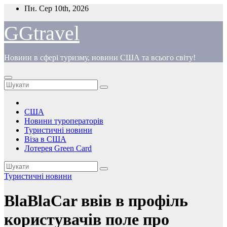
Перейти
Пн. Сер 10th, 2026
до
вмісту
GGtravel
Новини в сфері туризму, новини США та всього світу!
США
Новини туроператорів
Туристичні новини
Віза в США
Лотерея Green Card
Туристичні новини
BlaBlaCar ввів в профіль
користувачів поле про