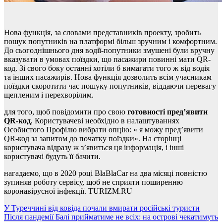
Нова функція, за словами представників проекту, зробить
пошук попутників на платформі більш зручним і комфортним.
До сьогоднішнього дня водії-попутники змушені були вручну
вказувати в умовах поїздки, що пасажири повинні мати QR-
код. Зі свого боку останні хотіли б вимагати того ж від водія
та інших пасажирів. Нова функція дозволить всім учасникам
поїздки скоротити час пошуку попутників, віддаючи перевагу
щепленим і перехворілим.
для того, щоб повідомити про свою
готовності пред’явити
QR-код
, Користувачеві необхідно в налаштуваннях
Особистого Профілю вибрати опцію: « я можу пред’явити
QR-код за запитом до початку поїздки». На сторінці
користувача відразу ж з’явиться ця інформація, і інші
користувачі будуть її бачити.
нагадаємо, що в 2020 році BlaBlaCar на два місяці повністю
зупиняв роботу сервісу, щоб не сприяти поширенню
коронавірусної інфекції. TURIZM.RU
Навігація
У Туреччині від ковіда почали вмирати російські туристи
Після пандемії Балі прийматиме не всіх: на острові чекатимуть