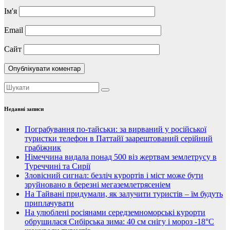
Ім'я
Email
Сайт
Недавні записи
Пограбування по-тайськи: за вирваний у російської
туристки телефон в Паттайї заарештований серійний
грабіжник
Німеччина видала понад 500 віз жертвам землетрусу в
Туреччині та Сирії
Зловісний сигнал: безліч курортів і міст може бути
зруйновано в березні мегаземлетрясеніем
На Тайвані придумали, як залучити туристів – їм будуть
приплачувати
На улюблені росіянами середземноморські курорти
обрушилася Сибірська зима: 40 см снігу і мороз -18°C