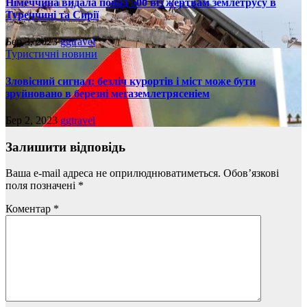
Німеччина видала понад 500 віз жертвам землетрусу в
Туреччині та Сирії
Бер 3, 2023
ggtravel
Туристичні новини
Зловісний сигнал: безліч курортів і міст може бути
зруйновано в березні мегаземлетрясеніем
Бер 2, 2023
ggtravel
Залишити відповідь
Ваша e-mail адреса не оприлюднюватиметься.
Обов’язкові
поля позначені
*
Коментар
*