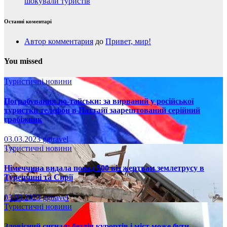
шокували туристів
Останні коментарі
Автор комментария
до
Привет, мир!
You missed
Туристичні новини
Пограбування по-тайськи: за вирваний у російської
туристки телефон в Паттайї заарештований серійний
грабіжник
03.03.2023
ggtravel
Туристичні новини
Німеччина видала понад 500 віз жертвам землетрусу в
Туреччині та Сирії
03.03.2023
ggtravel
Туристичні новини
Зловісний сигнал: безліч курортів і міст може бути