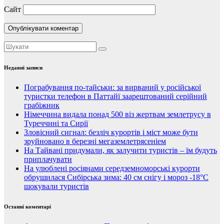
Сайт
Недавні записи
Пограбування по-тайськи: за вирваний у російської
туристки телефон в Паттайї заарештований серійний
грабіжник
Німеччина видала понад 500 віз жертвам землетрусу в
Туреччині та Сирії
Зловісний сигнал: безліч курортів і міст може бути
зруйновано в березні мегаземлетрясеніем
На Тайвані придумали, як залучити туристів – їм будуть
приплачувати
На улюблені росіянами середземноморські курорти
обрушилася Сибірська зима: 40 см снігу і мороз -18°C
шокували туристів
Останні коментарі