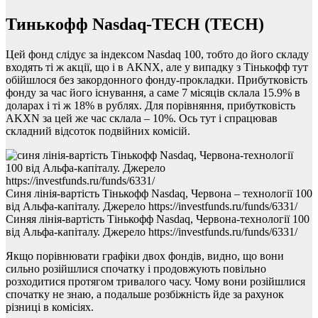
Тинькофф Nasdaq-TECH (TECH)
Цей фонд слідує за індексом Nasdaq 100, тобто до його складу
входять ті ж акції, що і в AKNX, але у випадку з Тінькофф тут
обійшлося без закордонного фонду-прокладки. Прибутковість
фонду за час його існування, а саме 7 місяців склала 15.9% в
доларах і ті ж 18% в рублях. Для порівняння, прибутковість
AKXN за цей же час склала – 10%. Ось тут і спрацював
складний відсоток подвійних комісій.
Синя лінія-вартість Тінькофф Nasdaq, Червона – технології 100
від Альфа-капіталу. Джерело https://investfunds.ru/funds/6331/
Синяя лінія-вартість Тінькофф Nasdaq, Червона-технології 100
від Альфа-капіталу. Джерело https://investfunds.ru/funds/6331/
Якщо порівнювати графіки двох фондів, видно, що вони
сильно розійшлися спочатку і продовжують повільно
розходитися протягом тривалого часу. Чому вони розійшлися
спочатку не знаю, а подальше розбіжність йде за рахунок
різниці в комісіях.