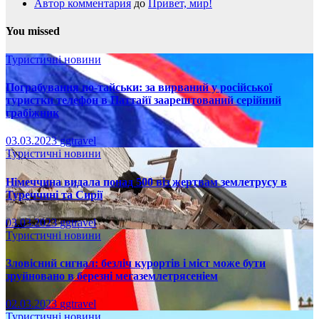
Автор комментария
до
Привет, мир!
You missed
Туристичні новини
Пограбування по-тайськи: за вирваний у російської
туристки телефон в Паттайї заарештований серійний
грабіжник
03.03.2023
ggtravel
Туристичні новини
Німеччина видала понад 500 віз жертвам землетрусу в
Туреччині та Сирії
03.03.2023
ggtravel
Туристичні новини
Зловісний сигнал: безліч курортів і міст може бути
зруйновано в березні мегаземлетрясеніем
02.03.2023
ggtravel
Туристичні новини