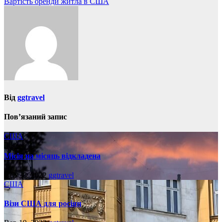
Вартість оренди житла в США
записів
Від
ggtravel
Пов’язаний запис
США
Місія на місяць відкладена
Вер 30, 2022
ggtravel
США
Візи США для росіян