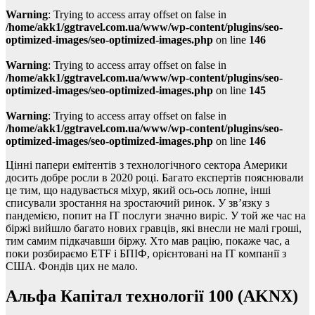
Warning
: Trying to access array offset on false in
/home/akk1/ggtravel.com.ua/www/wp-content/plugins/seo-
optimized-images/seo-optimized-images.php
on line
146
Warning
: Trying to access array offset on false in
/home/akk1/ggtravel.com.ua/www/wp-content/plugins/seo-
optimized-images/seo-optimized-images.php
on line
145
Warning
: Trying to access array offset on false in
/home/akk1/ggtravel.com.ua/www/wp-content/plugins/seo-
optimized-images/seo-optimized-images.php
on line
146
Цінні папери емітентів з технологічного сектора Америки
досить добре росли в 2020 році. Багато експертів пояснювали
це тим, що надувається міхур, який ось-ось лопне, інші
списували зростання на зростаючий ринок. У зв’язку з
пандемією, попит на IT послуги значно виріс. У той же час на
біржі вийшло багато нових гравців, які внесли не малі гроші,
тим самим підкачавши біржу. Хто мав рацію, покаже час, а
поки розбираємо ETF і БПІФ, орієнтовані на IT компанії з
США. Фондів цих не мало.
Альфа Капітал технології 100 (AKNX)