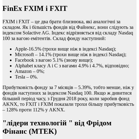
FinEx FXIM і FXIT
FXIM і FXIT – це два брати близнюка, які аналогічні за
складом. Як і більшість фондів від Файнекс, вони слідують за
індексом Solactive AG. Індекс відрізняється від складу Nasdaq
100 за вагою емітентів. Склад фонду наступний:
Apple-16.5% (трохи вище ніж в індексі Nasdaq);
Microsoft – 14.1% (трохи вище ніж в індексі Nasdaq);
Facebook з вагою 5.1% (знову вище);
Alphabet класу A і С з вагами 4.9% і 4.7%, відповідно;
Amazon – 0%;
Tesla – 0%.
Прибутковість фонду за 7 місяців – 5.39%, тобто менше, ніж у
фондів наступних за індексом Nasdaq 100. Якщо ж дивитися
більший період часу, з Грудня 2018 року, коли заробив фонд
AKNX, то FXIT і FXIM показали трохи більшу прибутковість
– 128% проти 112% у AKNX.
"лідери технологій " від Фрідом
Фінанс (
MTEK)