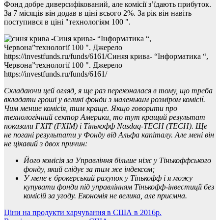
Фонд добре диверсифікований, але комісії з’їдають прибуток.
За 7 місяців він додав в ціні всього 2%. За рік він навіть
поступився в ціні "технологіям 100 ".
Синя крива- “Інформатика “,
Червона”технології 100 ". Джерело
https://investfunds.ru/funds/6161/Синяя крива- “Інформатика “,
Червона”технології 100 ". Джерело
https://investfunds.ru/funds/6161/
Складаючи цей огляд, я ще раз переконалася в тому, що треба
вкладати гроші у великі фонди з маленьким розміром комісії.
Чим менше комісія, тим краще. Якщо говорити про
технологічний сектор Америки, то тут кращий результат
показали FXIT (FXIM) і Тінькофф Nasdaq-TECH (TECH). Ще
не погані результати у Фонду від Альфа капіталу. Але мені він
не цікавий з двох причин:
Його комісія за Управління більше ніж у Тінькоффського
фонду, який слідує за тим же індексом;
У мене є брокерський рахунок у Тінькофф і я можу
купувати фонди під управлінням Тінькофф-інвестиції без
комісій за угоду. Економія не велика, але приємна.
Навігація
Ціни на продукти харчування в США в 2016р.