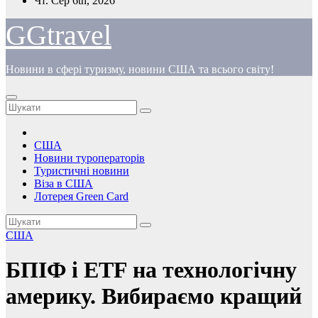
Чт. Сер 6th, 2026
до
вмісту
GGtravel
Новини в сфері туризму, новини США та всього світу!
США
Новини туроператорів
Туристичні новини
Віза в США
Лотерея Green Card
США
БПІФ і ETF на технологічну
америку. Вибираємо кращий