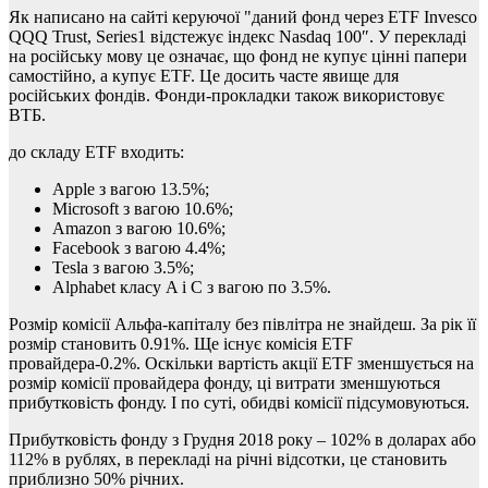
Як написано на сайті керуючої "даний фонд через ETF Invesco
QQQ Trust, Series1 відстежує індекс Nasdaq 100″. У перекладі
на російську мову це означає, що фонд не купує цінні папери
самостійно, а купує ETF. Це досить часте явище для
російських фондів. Фонди-прокладки також використовує
ВТБ.
до складу ETF входить:
Apple з вагою 13.5%;
Microsoft з вагою 10.6%;
Amazon з вагою 10.6%;
Facebook з вагою 4.4%;
Tesla з вагою 3.5%;
Alphabet класу A і С з вагою по 3.5%.
Розмір комісії Альфа-капіталу без півлітра не знайдеш. За рік її
розмір становить 0.91%. Ще існує комісія ETF
провайдера-0.2%. Оскільки вартість акції ETF зменшується на
розмір комісії провайдера фонду, ці витрати зменшуються
прибутковість фонду. І по суті, обидві комісії підсумовуються.
Прибутковість фонду з Грудня 2018 року – 102% в доларах або
112% в рублях, в перекладі на річні відсотки, це становить
приблизно 50% річних.