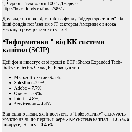
“, Червона”технології 100 ". Джерело
https://investfunds.ru/funds/5861/
Другим, значною відмінністю фонду “лідери зростання” від
Інші фондів пов’язаних з IT сектором Америки є висока
комісія, її розмір становить – 2%.
“Інформатика " від КК система
капітал (
SCIP
)
Цей фонд інвестує свої гроші в ETF iShares Expanded Tech-
Software Sector. Склад ETF наступний:
Microsoft з вагою 9.3%;
Salesforce-7.9%;
Adobe – 7.7%;
Oracle – 5.9%;
Intuit – 4.8%;
Servicenow – 4.4%.
Відповідно люди, які інвестують в “інформатику” сплачують
комісію двічі, по-перше, її бере УКР система капітал – 1.05%, а
по-друге, iShares – 0.46%.