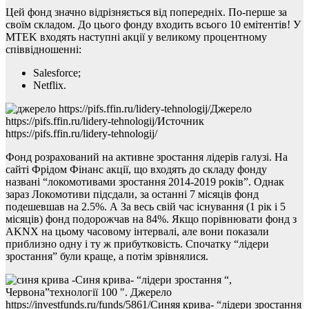
Цей фонд значно відрізняється від попередніх. По-перше за
своїм складом. До цього фонду входить всього 10 емітентів! У
MTEK входять наступні акції у великому процентному
співвідношенні:
Salesforce;
Netflix.
Джерело
https://pifs.ffin.ru/lidery-tehnologij/Источник
https://pifs.ffin.ru/lidery-tehnologij/
Фонд розрахований на активне зростання лідерів галузі. На
сайті Фрідом Фінанс акції, що входять до складу фонду
названі “локомотивами зростання 2014-2019 років”. Однак
зараз Локомотиви підсдали, за останні 7 місяців фонд
подешевшав на 2.5%. А За весь свій час існування (1 рік і 5
місяців) фонд подорожчав на 84%. Якщо порівнювати фонд з
AKNX на цьому часовому інтервалі, але вони показали
приблизно одну і ту ж прибутковість. Спочатку “лідери
зростання” були краще, а потім зрівнялися.
Синя крива- “лідери зростання “,
Червона”технології 100 ". Джерело
https://investfunds.ru/funds/5861/Синяя крива- “лідери зростання