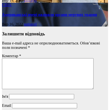
Вер 19, 2022
ggtravel
США
Американські вчені оживили органи мертвих тварин
Вер 16, 2022
ggtravel
Залишити відповідь
Ваша e-mail адреса не оприлюднюватиметься.
Обов’язкові
поля позначені
*
Коментар
*
Ім'я
Email