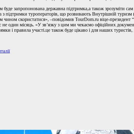
 буде запропонована державна підтримка,а також зрозуміти сам а
а з підтримки туроператорів, що розвивають Внутрішній туризм (
им чином скористатися», –повідомив TourDom.ru віце-президент “
 не один місяць. «У зв’язку з цим ми чекаємо офіційних докуме
ямки і правила участі.це також буде цікаво і для наших туристів,
талії