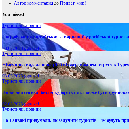
Автор комментария
до
Привет, мир!
You missed
Туристичні новини
Пограбування по-тайськи: за вирваний у російської турист
03.03.2023
ggtravel
Туристичні новини
Німеччина видала понад 500 віз жертвам землетрусу в Туреч
03.03.2023
ggtravel
Туристичні новини
Зловісний сигнал: безліч курортів і міст може бути зруйнова
02.03.2023
ggtravel
Туристичні новини
На Тайвані придумали, як залучити туристів – їм будуть пр