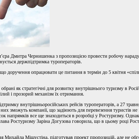
ем’єра Дмитра Чернишенка з пропозицією провести робочу нараду
нується держпідтримка туроператорів.
т, що доручення опрацювати це питання в термін до 5 квітня «сп
обрані як стратегічні для розвитку внутрішнього туризму в Росій
ілий і прозорий механізм їх отримання.
підтримку внутрішньоросійських рейсів туроператорів, а 27 тра
а них зможуть компанії, що задіюють для перевезення туристів н
исок напрямків все ще знаходиться в розробці у Ростуризму. Одна
глава Ростуризму Заріна Догузова говорила, що в цьому році Рос
ня Михайла Мішустіна, підготував проект пропозицій, але не обг