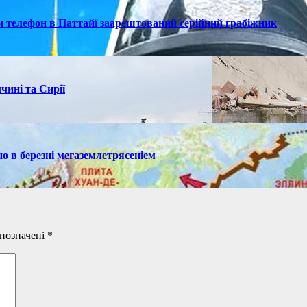
ки телефон в Паттайї заарештований серійний грабіжник
чині та Сирії
но в березні мегаземлетрясеніем
 позначені
*