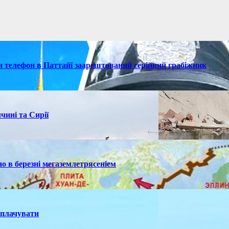
ки телефон в Паттайї заарештований серійний грабіжник
чині та Сирії
но в березні мегаземлетрясеніем
иплачувати