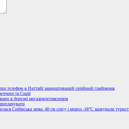
стки телефон в Паттайї заарештований серійний грабіжник
еччині та Сирії
овано в березні мегаземлетрясеніем
приплачувати
лася Сибірська зима: 40 см снігу і мороз -18°C шокували турист