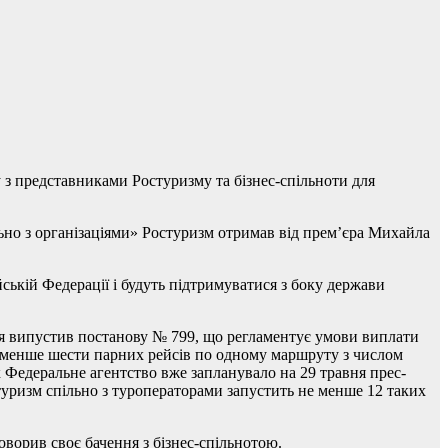
 з представниками Ростуризму та бізнес-спільноти для
ільно з організаціями» Ростуризм отримав від прем’єра Михайла
ській Федерації і будуть підтримуватися з боку держави
вня випустив постанову № 799, що регламентує умови виплати
е менше шести парних рейсів по одному маршруту з числом
к Федеральне агентство вже запланувало на 29 травня прес-
туризм спільно з туроператорами запустить не менше 12 таких
оворив своє бачення з бізнес-спільнотою.