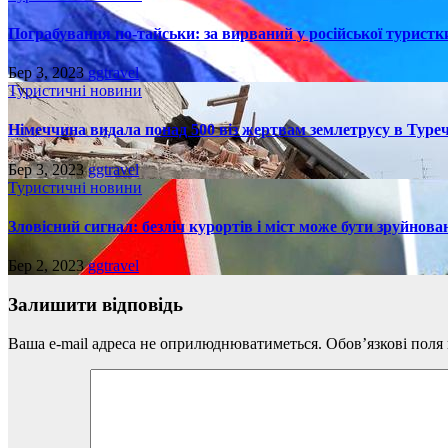
Пограбування по-тайськи: за вирваний у російської турист
Бер 3, 2023
ggtravel
Туристичні новини
Німеччина видала понад 500 віз жертвам землетрусу в Туреч
Бер 3, 2023
ggtravel
Туристичні новини
Зловісний сигнал: безліч курортів і міст може бути зруйнова
Бер 2, 2023
ggtravel
Залишити відповідь
Ваша e-mail адреса не оприлюднюватиметься.
Обов’язкові поля