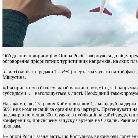
Об’єднання підприємців» Опора Росії ” звернулося до віце-пр
обговорення пріоритетних туристичних напрямків, на яких пла
в листі (копія є в редакції. –
Ред
.) звертається увага на той фак
Мішустіна.
«Для приватного бізнесу вкрай важливо розуміти, які напрямки 
субсидіями», – наголошується в листі. Необхідний також зрозум
Нагадаємо, що 15 травня Кабмін виділив 1,2 млрд руб.на держ
50%-них компенсацій за організацію чартерів. Претендувати н
пасажирів не менше300. Судячи з публікації на сайті уряду, сп
конференцію, присвячену запуску чартерів на Сахалін. Раніше 
програм.
В» опорі Росії ” зазначають, що Ростуризм, виконуючи доручен