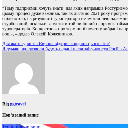
“Тому підприємці хочуть знати, для яких напрямків Ростуризмом
цьому процесі дуже важлива, так як діяла до 2021 року програм
спільнотою, і в результаті туроператори не змогли нею належн
стурбований, оскільки запустити той чи інший напрямок займає
туроператорів. Конкретно – про терміни її початку,вибрані напр
році», – додав Олексій Кожевников.
Навігація
Для яких туристів Європа відкриє кордони цього літа?
Я думаю, що дозволи будуть надані після звіту-консул Росії в Ан
записів
Від
ggtravel
Пов’язаний запис
Туристичні новини