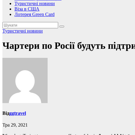
Туристичні новини
Віза в США
Лотерея Green Card
Туристичні новини
Чартери по Росії будуть підтр
Від
ggtravel
Тра 29, 2021