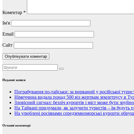
Коментар
*
Ім'я
Email
Сайт
Недавні записи
Пограбування по-тайськи: за вирваний у російської тури
Німеччина видала понад 500 віз жертвам землетрусу в Тур
Зловісний сигнал: безліч курортів і міст може бути зруйн
На Тайвані придумали, як залучити туристів – їм будуть 
На улюблені росіянами середземноморські курорти обруши
Останні коментарі