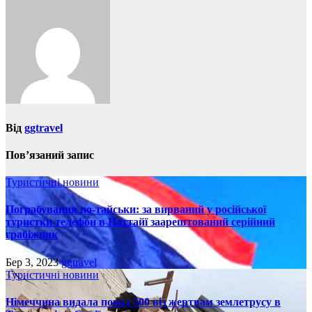
Від
ggtravel
Пов’язаний запис
Туристичні новини
Пограбування по-тайськи: за вирваний у російської
туристки телефон в Паттайї заарештований серійний
грабіжник
Бер 3, 2023
ggtravel
Туристичні новини
Німеччина видала понад 500 віз жертвам землетрусу в