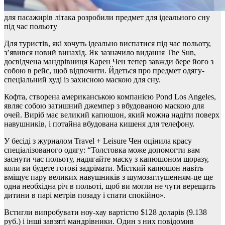
для пасажирів літака розробили предмет для ідеального сну
під час польоту
Для туристів, які хочуть ідеально виспатися під час польоту,
з’явився новий винахід. Як зазначило видання The Sun,
досвідчена мандрівниця Карен Чен тепер завжди бере його з
собою в рейс, щоб відпочити. Йдеться про предмет одягу-
спеціальний худі із захисною маскою для сну.
Кофта, створена американською компанією Pond Los Angeles,
являє собою затишний джемпер з вбудованою маскою для
очей. Виріб має великий капюшон, який можна надіти поверх
навушників, і потайна вбудована кишеня для телефону.
У бесіді з журналом Travel + Leisure Чен оцінила красу
спеціалізованого одягу: “Толстовка може допомогти вам
заснути час польоту, надягайте маску з капюшоном щоразу,
коли ви будете готові задрімати. Місткий капюшон навіть
вміщує пару великих навушників з шумозаглушенням-це ще
одна необхідна річ в польоті, щоб ви могли не чути верещить
дитини в парі метрів позаду і спати спокійно».
Встигли випробувати ноу-хау вартістю $128 доларів (9.138
руб.) і інші завзяті мандрівники. Один з них повідомив