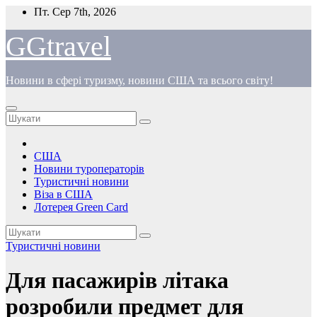
Перейти
Пт. Сер 7th, 2026
до
вмісту
GGtravel
Новини в сфері туризму, новини США та всього світу!
США
Новини туроператорів
Туристичні новини
Віза в США
Лотерея Green Card
Туристичні новини
Для пасажирів літака
розробили предмет для