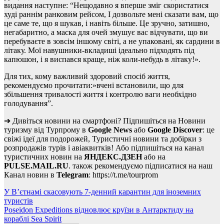
видання наступне: “Нещодавно я вперше зміг скористатися
худі раннім ранковим рейсом, І дозвольте мені сказати вам, що
це саме те, що я шукав, і навіть більше. Це зручно, затишно,
негабаритно, а маска для очей змушує вас відчувати, що ви
перебуваєте в зовсім іншому світі, а не упаковані, як сардини в
літаку. Мої навушники-вкладиші ідеально підходять під
капюшон, і я виспався краще, ніж коли-небудь в літаку!».
Для тих, кому важливий здоровий спосіб життя,
рекомендуємо прочитати:»вчені встановили, що для
збільшення тривалості життя і контролю ваги необхідно
голодування”.
➔ Дивіться новини на смартфоні? Підпишіться на Новини
туризму від Турпрому в
Google News
або
Google Discover
: це
свіжі ідеї для подорожей, Туристичні новини та добірки з
розпродажів турів і авіаквитків! Або підпишіться на канал
туристичних новин на
ЯНДЕКС.ДЗЕН
або на
PULSE.MAIL.RU
. також рекомендуємо підписатися на наш
Канал новин в
Telegram
: https://t.me/tourprom
Навігація
У В’єтнамі скасовують 7-денний карантин для іноземних
туристів
записів
Poseidon Expeditions відновлює круїзи в Антарктиду на
кораблі Sea Spirit