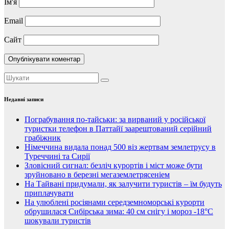
Ім'я
Email
Сайт
Недавні записи
Пограбування по-тайськи: за вирваний у російської
туристки телефон в Паттайї заарештований серійний
грабіжник
Німеччина видала понад 500 віз жертвам землетрусу в
Туреччині та Сирії
Зловісний сигнал: безліч курортів і міст може бути
зруйновано в березні мегаземлетрясеніем
На Тайвані придумали, як залучити туристів – їм будуть
приплачувати
На улюблені росіянами середземноморські курорти
обрушилася Сибірська зима: 40 см снігу і мороз -18°C
шокували туристів