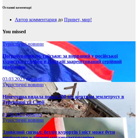
Останні коментарі
Автор комментария
до
Привет, мир!
You missed
Туристичні новини
Пограбування по-тайськи: за вирваний у російської
туристки телефон в Паттайї заарештований серійний
грабіжник
03.03.2023
ggtravel
Туристичні новини
Німеччина видала понад 500 віз жертвам землетрусу в
Туреччині та Сирії
03.03.2023
ggtravel
Туристичні новини
Зловісний сигнал: безліч курортів і міст може бути
зруйновано в березні мегаземлетрясеніем