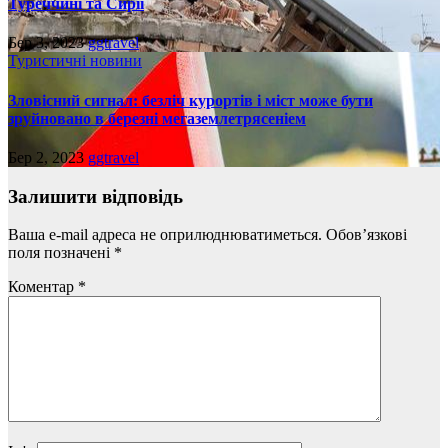
Туреччині та Сирії
Бер 3, 2023
ggtravel
Туристичні новини
Зловісний сигнал: безліч курортів і міст може бути
зруйновано в березні мегаземлетрясеніем
Бер 2, 2023
ggtravel
Залишити відповідь
Ваша e-mail адреса не оприлюднюватиметься.
Обов’язкові
поля позначені
*
Коментар
*