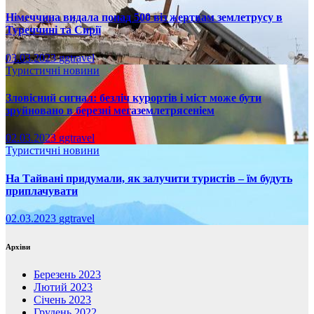
Німеччина видала понад 500 віз жертвам землетрусу в
Туреччині та Сирії
03.03.2023
ggtravel
Туристичні новини
Зловісний сигнал: безліч курортів і міст може бути
зруйновано в березні мегаземлетрясеніем
02.03.2023
ggtravel
Туристичні новини
На Тайвані придумали, як залучити туристів – їм будуть
приплачувати
02.03.2023
ggtravel
Архіви
Березень 2023
Лютий 2023
Січень 2023
Грудень 2022