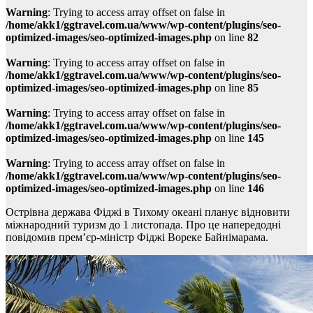
Warning
: Trying to access array offset on false in
/home/akk1/ggtravel.com.ua/www/wp-content/plugins/seo-
optimized-images/seo-optimized-images.php
on line
82
Warning
: Trying to access array offset on false in
/home/akk1/ggtravel.com.ua/www/wp-content/plugins/seo-
optimized-images/seo-optimized-images.php
on line
85
Warning
: Trying to access array offset on false in
/home/akk1/ggtravel.com.ua/www/wp-content/plugins/seo-
optimized-images/seo-optimized-images.php
on line
145
Warning
: Trying to access array offset on false in
/home/akk1/ggtravel.com.ua/www/wp-content/plugins/seo-
optimized-images/seo-optimized-images.php
on line
146
Острівна держава Фіджі в Тихому океані планує відновити
міжнародний туризм до 1 листопада. Про це напередодні
повідомив прем’єр-міністр Фіджі Вореке Байнімарама.