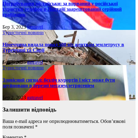
Пограбування по-тайськи: за вирваний у російської
туристки телефон в Паттайї заарештований серійний
грабіжник
Бер 3, 2023
ggtravel
Туристичні новини
Німеччина видала понад 500 віз жертвам землетрусу в
Туреччині та Сирії
Бер 3, 2023
ggtravel
Туристичні новини
Зловісний сигнал: безліч курортів і міст може бути
зруйновано в березні мегаземлетрясеніем
Бер 2, 2023
ggtravel
Залишити відповідь
Ваша e-mail адреса не оприлюднюватиметься.
Обов’язкові
поля позначені
*
Коментар
*