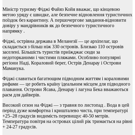
Міністр туризму Фіджі Файяз Койя вважає, що кінцевою
метою уряду є швидке, але безпечне відновлення туристичних
поїздок без карантину. А першочергове завдання-відновити
довіру у мандрівників як до безпечного туристичного
напрямку .
Фіджі, острівна держава в Меланезії — це архіпелаг, що
складається з більш ніж 330 островів. Близько 110 островів
заселені. Більшість туристів приїжджає сюди за
недоторканими і чистими пляжами. Особливо популярні
регіони Наді, Кораловий берег, Острів Денарау і Острови
Маманука.
Фіджі славиться багатющим підводним життям і кораловими
рифами — це робить країну ідеальним місцем для підводного
плавання. Острови Ясава, Денарау і лагуна Бека вважаються
раєм для дайверів.
Високий сезон на Фіджі — з травня по листопад . Вода в цей
період дуже комфортна і кришталево чиста, при температурі
+25–28 градусів видимість перевищує 40-50 метрів.
Температура повітря на островах цілий рік тримається на рівні
+ 24-27 градусів.