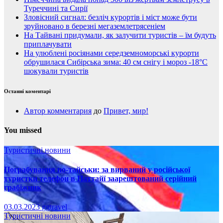
Туреччині та Сирії
Зловісний сигнал: безліч курортів і міст може бути
зруйновано в березні мегаземлетрясеніем
На Тайвані придумали, як залучити туристів – їм будуть
приплачувати
На улюблені росіянами середземноморські курорти
обрушилася Сибірська зима: 40 см снігу і мороз -18°C
шокували туристів
Останні коментарі
Автор комментария
до
Привет, мир!
You missed
Туристичні новини
Пограбування по-тайськи: за вирваний у російської
туристки телефон в Паттайї заарештований серійний
грабіжник
03.03.2023
ggtravel
Туристичні новини