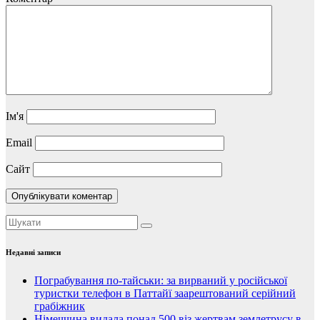
Ім'я
Email
Сайт
Недавні записи
Пограбування по-тайськи: за вирваний у російської
туристки телефон в Паттайї заарештований серійний
грабіжник
Німеччина видала понад 500 віз жертвам землетрусу в