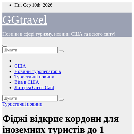
Перейти
Пн. Сер 10th, 2026
до
вмісту
GGtravel
Новини в сфері туризму, новини США та всього світу!
США
Новини туроператорів
Туристичні новини
Віза в США
Лотерея Green Card
Туристичні новини
Фіджі відкриє кордони для
іноземних туристів до 1