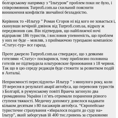
болгарському напрямку з “Ільтуром” проблем поки не було, і
співрозмовник Turprofi.com.ua схильний пояснити
виникнення конфліктів звичайної безладністю.
Керівник то «Ильтур ” Роман Єгоров ні від кого не ховається і,
скинувши вечірній дзвінок від Turprofi.com.ua, відразу ж
передзвонив сам. Він підтвердив, що найближчої ночі
відправляє 186 туристів, і висловив упевненість, що проблем
у них не буде – мовляв, з приймаючою турецькою компанією
«Статус-тур» все гаразд.
Проте джерело Turprofi.com.ua стверджує, що з деякими
готелями «Статус» посварився, тому приблизно половина
готелів не підтвердила ильтуровские бронювання з 18 червня.
Так що в цю середу редакція буде стежити за розвитком подій
в Антальї.
Неприємності переслідують» Ильтур ” з минулого року, коли
19 вересня в результаті аварії автобуса, що перевозив туристів
з Болгарії, в румунському повіті Вранча загинуло два
громадянина України і п’ять отримали поранення різного
ступеня тяжкості. Медичну допомогу довелося надавати
кільком десяткам з 80 пасажирів автобуса. “Європейське
туристичне страхування «збиралося подати до суду на»
Ільтур”, який заборгував їй 400 тис.гривень за страховими