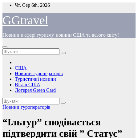
Перейти
Чт. Сер 6th, 2026
до
вмісту
GGtravel
Новини в сфері туризму, новини США та всього світу!
США
Новини туроператорів
Туристичні новини
Віза в США
Лотерея Green Card
Новини туроператорів
“Ільтур” сподівається
підтвердити свій ” Статус”