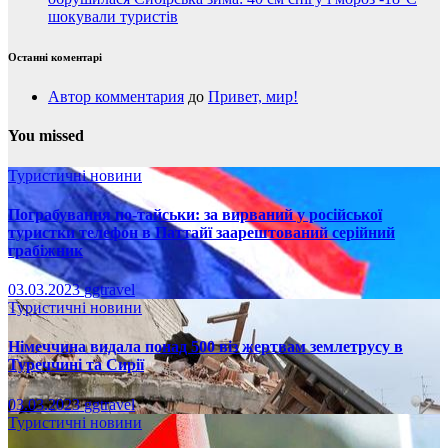
шокували туристів
Останні коментарі
Автор комментария
до
Привет, мир!
You missed
Туристичні новини
Пограбування по-тайськи: за вирваний у російської
туристки телефон в Паттайї заарештований серійний
грабіжник
03.03.2023
ggtravel
Туристичні новини
Німеччина видала понад 500 віз жертвам землетрусу в
Туреччині та Сирії
03.03.2023
ggtravel
Туристичні новини