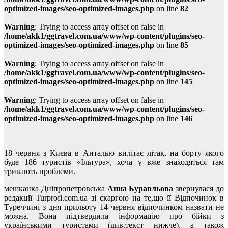
optimized-images/seo-optimized-images.php
on line
82
Warning
: Trying to access array offset on false in
/home/akk1/ggtravel.com.ua/www/wp-content/plugins/seo-
optimized-images/seo-optimized-images.php
on line
85
Warning
: Trying to access array offset on false in
/home/akk1/ggtravel.com.ua/www/wp-content/plugins/seo-
optimized-images/seo-optimized-images.php
on line
145
Warning
: Trying to access array offset on false in
/home/akk1/ggtravel.com.ua/www/wp-content/plugins/seo-
optimized-images/seo-optimized-images.php
on line
146
18 червня з Києва в Анталью вилітає літак, на борту якого
буде 186 туристів «Ільтура», хоча у вже знаходяться там
тривають проблеми.
мешканка Дніпропетровська
Анна Буравльова
звернулася до
редакції Turprofi.com.ua зі скаргою на те,
що її Відпочинок в
Туреччині з дня прильоту 14 червня відпочинком назвати не
можна. Вона підтвердила інформацію про бійки з
українськими туристами (див.текст нижче), а також