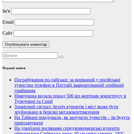
Ім'я
Email
Сайт
Недавні записи
Пограбування по-тайськи: за вирваний у російської
туристки телефон в Паттайї заарештований серійний
грабіжник
Німеччина видала понад 500 віз жертвам землетрусу в
Туреччині та Сирії
Зловісний сигнал: безліч курортів і міст може бути
зруйновано в березні мегаземлетрясеніем
На Тайвані придумали, як залучити туристів – їм будуть
приплачувати
На улюблені росіянами середземноморські курорти
обрушилася Сибірська зима: 40 см снігу і мороз -18°C