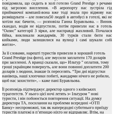
повідомила, що сидить в холі готелю Grand Prestige з речами
під загрозою виселення. «В аеропорту нас зустріла гід
приймаючої компанії-вона вже тоді знала про відмову нас
розміщувати – але повезла50 людей в автобусі в готелі, які не
хотіли нас бачити, — розповіла Ганна Буравльова. – Виник
скандал, водія не відпустили, потім привезли нас в готель
“Оазис” категорії 3 зірки, але насправді жахливий. Почалася
бійка, викликали жандармів, 30 турків стали бити нас
кийками, люди залишилися на вулиці і самі шукали собі
житло».
За її словами, нарешті туристів привезли в хороший готель
Grand Prestige (на фото), але змусили заплатити 170 доларів
при заселенні. А вранці сказали, що» Ильтур ” оплатив, тому
гроші українцям повернуть, але вони повинні доплатити 200
доларів з людини, інакше їх переселять. “Три дні відпустки
нанівець, наші хлопчики побиті, жандарми нічого не робили,
щоб нас захистити», – каже пані Буравльова.
Її розповідь підтверджує директор одного з київських
турагентств. У нього цієї ночі летять з» Ільтуром ” нові
туристи, і він побоюється повторення ситуації. На думку
директора ТА, посилання на проблеми всередині «ОТП
Банку» неспроможні, так як напередодні суботнього приїзду
туристів платежі в п’ятницю ніхто не відправляє. Втім, на