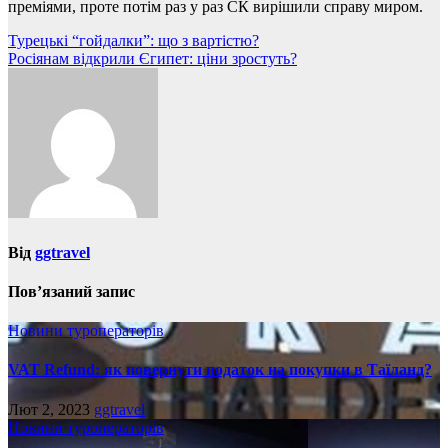
преміями, проте потім раз у раз СК вирішили справу миром.
Навігація
Турецькі “гойдалки”: що з вартістю?
Росіянам відкрили Єгипет: ціни зростуть?
записів
Від
ggtravel
Пов’язаний запис
Новини туроператорів
VAT Refund: як повернути податок на покупки в Таїланд?
Лют 2, 2023
ggtravel
Новини туроператорів