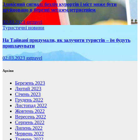
Зловісний сигнал: безліч курортів і міст може бути
зруйновано в березні мегаземлетрясеніем
02.03.2023
ggtravel
Туристичні новини
На Тайвані придумали, як залучити туристів – їм будуть
приплачувати
02.03.2023
ggtravel
Архіви
Березень 2023
Лютий 2023
Січень 2023
Грудень 2022
Листопад 2022
Жовтень 2022
Вересень 2022
Серпень 2022
Липень 2022
Червень 2022
Травень 2022