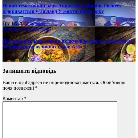
Новий тематичний парк Aquaverse Columbia Pictures
відкривається у Таїланд У жовтні цього року
Гру 12, 2022
ggtravel
Новини туроператорів
Популярні тайські страви включені до списку CNN Travel ”
50 найкращих вуличних страв Азії»
Лис 22, 2022
ggtravel
Залишити відповідь
Ваша e-mail адреса не оприлюднюватиметься.
Обов’язкові
поля позначені
*
Коментар
*