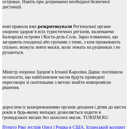
островах. Навіть при дотриманні необхідної безпечної
дистанції.
нові правила вже
розкритикували
Регіональні органи
охорони здоров’я всіх туристичних регіонів, включаючи
Балеарські острови і Коста-дель-Соль. Зараз пляжники, що
загоряють поодинці або групами з тими, з ким проживають
спільно, можуть зняти маски, коли лежать на рушниках і не
рухаються.
Міністр охорони Здоров’я Іспанії Кароліна Даріас поспішила
оголосити, що найближчим часом будуть проведені
переговори зі скептиками з метою знайти компромісне
рішення.
дорослим із захворюваннями органів дихання і дітям до шести
років в будь-якому випадку дозволяється ходити в
громадських місцях без захисних масок. TURIZM.RU
Навігація
Пуерто Ріко зустрів Орел і Решка в США. Іспанський колорит