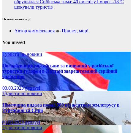
обрушилася Сибірська зима: 40 см снігу і мороз -18°C
шокували туристів
Останні коментарі
Автор комментария
до
Привет, мир!
You missed
Туристичні новини
Пограбування по-тайськи: за вирваний у російської
туристки телефон в Паттайї заарештований серійний
грабіжник
03.03.2023
ggtravel
Туристичні новини
Німеччина видала понад 500 віз жертвам землетрусу в
Туреччині та Сирії
03.03.2023
ggtravel
Туристичні новини