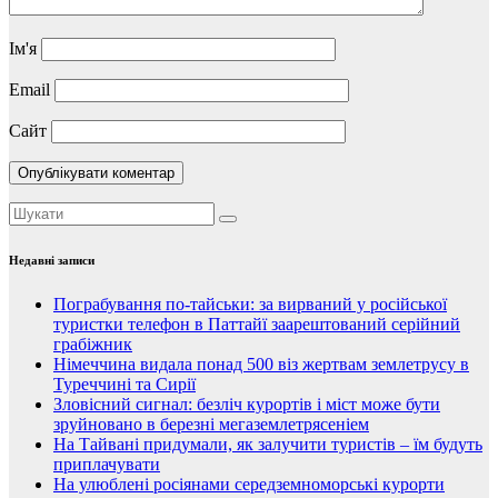
Ім'я
Email
Сайт
Недавні записи
Пограбування по-тайськи: за вирваний у російської
туристки телефон в Паттайї заарештований серійний
грабіжник
Німеччина видала понад 500 віз жертвам землетрусу в
Туреччині та Сирії
Зловісний сигнал: безліч курортів і міст може бути
зруйновано в березні мегаземлетрясеніем
На Тайвані придумали, як залучити туристів – їм будуть
приплачувати
На улюблені росіянами середземноморські курорти