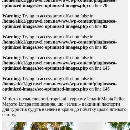
/home/akk1/ggtravel.com.ua/www/wp-content/plugins/seo-
optimized-images/seo-optimized-images.php
on line
70
Warning
: Trying to access array offset on false in
/home/akk1/ggtravel.com.ua/www/wp-content/plugins/seo-
optimized-images/seo-optimized-images.php
on line
82
Warning
: Trying to access array offset on false in
/home/akk1/ggtravel.com.ua/www/wp-content/plugins/seo-
optimized-images/seo-optimized-images.php
on line
85
Warning
: Trying to access array offset on false in
/home/akk1/ggtravel.com.ua/www/wp-content/plugins/seo-
optimized-images/seo-optimized-images.php
on line
145
Warning
: Trying to access array offset on false in
/home/akk1/ggtravel.com.ua/www/wp-content/plugins/seo-
optimized-images/seo-optimized-images.php
on line
146
Міністр промисловості, торгівлі і туризму Іспанії Марія Рейес
Марото Іллера повідомила, що «зелені» вакцинні паспорти
для туристів будуть введені в країні до початку цього літнього
сезону.