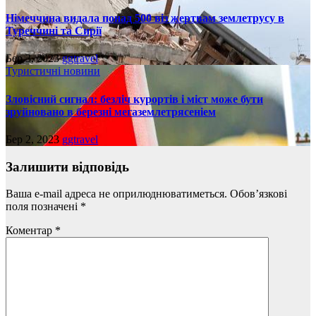
Німеччина видала понад 500 віз жертвам землетрусу в
Туреччині та Сирії
Бер 3, 2023
ggtravel
Туристичні новини
Зловісний сигнал: безліч курортів і міст може бути
зруйновано в березні мегаземлетрясеніем
Бер 2, 2023
ggtravel
Залишити відповідь
Ваша e-mail адреса не оприлюднюватиметься.
Обов’язкові
поля позначені
*
Коментар
*