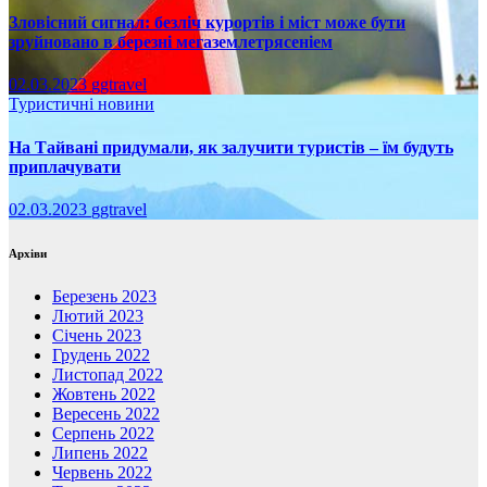
Зловісний сигнал: безліч курортів і міст може бути
зруйновано в березні мегаземлетрясеніем
02.03.2023
ggtravel
Туристичні новини
На Тайвані придумали, як залучити туристів – їм будуть
приплачувати
02.03.2023
ggtravel
Архіви
Березень 2023
Лютий 2023
Січень 2023
Грудень 2022
Листопад 2022
Жовтень 2022
Вересень 2022
Серпень 2022
Липень 2022
Червень 2022