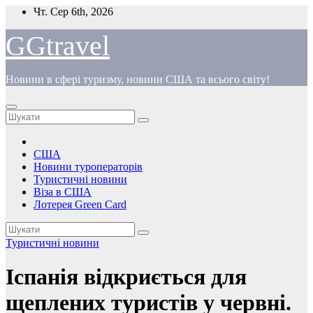
Перейти
Чт. Сер 6th, 2026
до
вмісту
GGtravel
Новини в сфері туризму, новини США та всього світу!
США
Новини туроператорів
Туристичні новини
Віза в США
Лотерея Green Card
Туристичні новини
Іспанія відкриється для
щеплених туристів у червні.