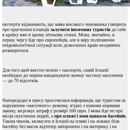
експерти відзначають, що заява високого чиновника говорить
про прагнення іспанців
залучити іноземних туристів
до себе
в країну вже в цьому літньому сезоні. Мова, звичайно, в
першу чергу йде про європейців, але в міру поліпшення
епідеміологічної ситуації коло дозволених країн неодмінно
розшириться.
Для того щоб ввести«зелені » паспорти, самій Іспанії
необхідно до червня вакцинувати значну частину населення
— до 70 відсотків.
Напередодні в пресу просочилася інформація, що туристам за
порушення «масочного» режиму, згідно з новими нормами
закону, загрожує штраф у розмірі 100 євро. І мова йде не про
місця скупчення людей, а
про пляжі і зони навколо басейнів
.
Таким чином, засмагати в Іспанії на пляжі і на лежаку біля
басейну без масок відтепер заборонено і на материку, і на