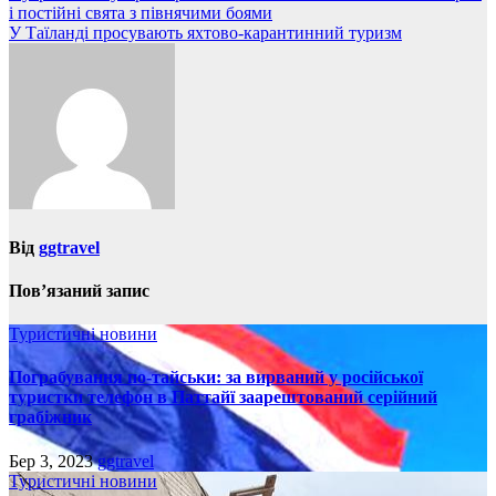
і постійні свята з півнячими боями
записів
У Таїланді просувають яхтово-карантинний туризм
Від
ggtravel
Пов’язаний запис
Туристичні новини
Пограбування по-тайськи: за вирваний у російської
туристки телефон в Паттайї заарештований серійний
грабіжник
Бер 3, 2023
ggtravel
Туристичні новини