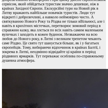
сервісом, який обійдеться туристам значно дешевше, ніж в
країнах Західної Європи. Екскурсійні тури на Новий рік в
Литву вражають найбільше новачків туристів. Люди тут
відкриті і доброзичливі, а навколо неймовірно чисто. А
святкуванню Нового Року та Різдва не тільки вВільнюсі, але і
навіть в крихітних містечках, перетворює зимовий період в
справжню казку, яка ллється по всіх навіть самим маленьким
вуличках і заходить в кожен будинок. Незважаючи на всю
любов до Нового року, в Литві з великим трепетом чекають
саме Різдво. Це свято тут шанується більше, як і у багатьох
європейців. Тому, вибираючи відпочинок в країнах Балтії, і
зокрема в Литві, неодмінно відвідайте ці країни в період
різдвяних ярмарків. Тут переважає особлива по-справжньому
душевна атмосфера.