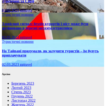
Туреччині та Сирії
03.03.2023
ggtravel
Туристичні новини
Зловісний сигнал: безліч курортів і міст може бути
зруйновано в березні мегаземлетрясеніем
02.03.2023
ggtravel
Туристичні новини
На Тайвані придумали, як залучити туристів – їм будуть
приплачувати
02.03.2023
ggtravel
Архіви
Березень 2023
Лютий 2023
Січень 2023
Грудень 2022
Листопад 2022
Жовтень 2022