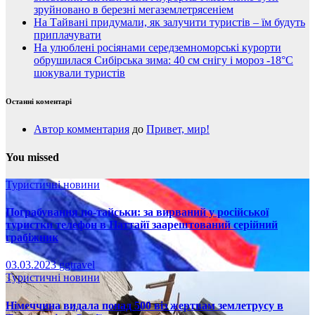
зруйновано в березні мегаземлетрясеніем
На Тайвані придумали, як залучити туристів – їм будуть
приплачувати
На улюблені росіянами середземноморські курорти
обрушилася Сибірська зима: 40 см снігу і мороз -18°C
шокували туристів
Останні коментарі
Автор комментария
до
Привет, мир!
You missed
Туристичні новини
Пограбування по-тайськи: за вирваний у російської
туристки телефон в Паттайї заарештований серійний
грабіжник
03.03.2023
ggtravel
Туристичні новини
Німеччина видала понад 500 віз жертвам землетрусу в