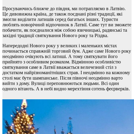
Просуваючись ближче до півдня, ми потрапляємо в Латвію.
Це дивовижна країна, де також поєднані різні традиції, які
змогли виділити латишів серед багатьох інших. Туристи
люблять новорічний відпочинок в Латвії. Саме тут ви зможете
побачити, як поєдналися між собою язичницькі, радянські та
західні традиції святкування Нового року та Різдва.
Напередодні Нового року у великих і маленьких містах
починається справжній торговий бум. Адже саме Нового року
неодмінно очікують всі латиші. А тому святкувати його
прийнято з особливим розмахом. Відмінною особливістю
святкування саме в Латвії вважається величезний стіл з
достатком найрізноманітніших страв. І неодмінно на кожному
столі має бути шампанське. Після півночі неодмінно варто
вийти з дому. Вулиці переповнюються людьми. Всі один
одного вітають. А в небі видно мерехтіння сотень феєрверків.