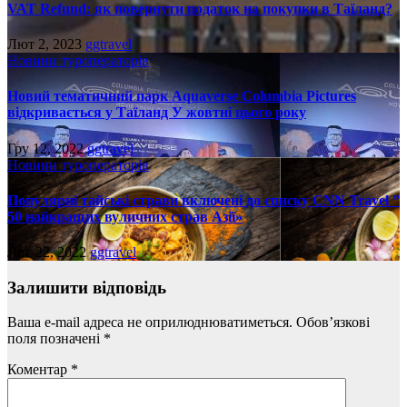
VAT Refund: як повернути податок на покупки в Таїланд?
Лют 2, 2023
ggtravel
Новини туроператорів
Новий тематичний парк Aquaverse Columbia Pictures
відкривається у Таїланд У жовтні цього року
Гру 12, 2022
ggtravel
Новини туроператорів
Популярні тайські страви включені до списку CNN Travel ”
50 найкращих вуличних страв Азії»
Лис 22, 2022
ggtravel
Залишити відповідь
Ваша e-mail адреса не оприлюднюватиметься.
Обов’язкові
поля позначені
*
Коментар
*