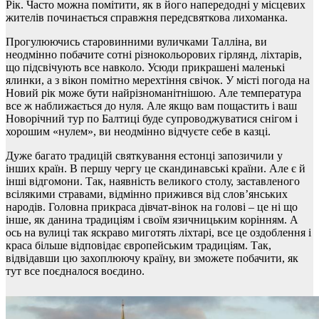
Рік. Часто можна помітити, як в його напередодні у місцевих
жителів починається справжня передсвяткова лихоманка.
Прогулюючись старовинними вуличками Талліна, ви
неодмінно побачите сотні різнокольорових гірлянд, ліхтарів,
що підсвічують все навколо. Усюди прикрашені маленькі
ялинки, а з вікон помітно мерехтіння свічок. У місті погода на
Новий рік може бути найрізноманітнішою. Але температура
все ж наближається до нуля. Але якщо вам пощастить і ваш
Новорічний тур по Балтиці буде супроводжуватися снігом і
хорошим «нулем», ви неодмінно відчуєте себе в казці.
Дуже багато традицій святкування естонці запозичили у
інших країн. В першу чергу це скандинавські країни. Але є й
інші відгомони. Так, наявність великого столу, заставленого
всілякими стравами, відмінно прижився від слов’янських
народів. Головна прикраса дівчат-вінок на голові – це ні що
інше, як данина традиціям і своїм язичницьким корінням. А
ось на вулиці так яскраво миготять ліхтарі, все це оздоблення і
краса більше відповідає європейським традиціям. Так,
відвідавши цю захоплюючу країну, ви зможете побачити, як
тут все поєдналося воєдино.