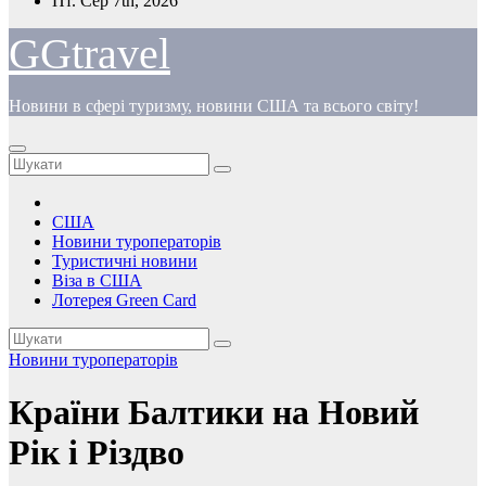
Пт. Сер 7th, 2026
до
вмісту
GGtravel
Новини в сфері туризму, новини США та всього світу!
США
Новини туроператорів
Туристичні новини
Віза в США
Лотерея Green Card
Новини туроператорів
Країни Балтики на Новий
Рік і Різдво