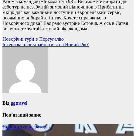
Разом з командою «Інкомартур 93 » Ви зможете вибрати для
себе тур на незабутній зимовий відпочинок в Прибалтиці.
Якщо для вас важливий доступний європейський сервіс,
неодмінно вибирайте Литву. Хочете справжнього
Новорічного дива? Вас радо зустріне Естонія. А ось в Латвії
ви зможете зустріти Новий рік, як вдома.
Навігація
Новорічні тури в Португалію
Інтерлакен: чим зайнятися на Новий Рік?
записів
Від
ggtravel
Пов’язаний запис
Новини туроператорів