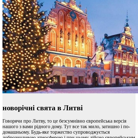
новорічні свята в Литві
Говорячи про Литву, то це безсумнівно європейська версія
нашого з вами рідного дому. Тут все так мило, затишно і по-
домашньому. Будь-яке торжество супроводжується
доброзичливою атмосферою і при цьому дійсно європейським