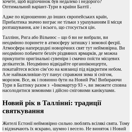
хочете, щоб відпочинок був недалеко і недорого?
Оптимальний варіант-Тури в країни Балтії .
Адже по відношенню до інших європейських країн,
Прибалтика значно виграє не тільки з урахуванням її місця
розташування, але і всього, що стосується цін.
Таллінн, Рига або Вільнюс – що б ви не вибрали, ви
неодмінно поринете в атмосферу затишку і зимової феєрії.
Атмосфера напередодні новорічних свят тут неймовірна. Ви
неодмінно побачите безліч різдвяних ярмарків, де можна
прикупити оригінальні сувеніри і смачно поїсти місцевих
делікатесів. Неодмінно відвідайте органніконцерти,
покатайтеся всією сім’єю на ковзанці під відкритим небом.
Але найважливіше-тут панує справжня зима зі снігом,
морозом. Все, як і повинно бути на Новий Рік! Вибираючи
Тури в Балтику разом з «Інкомартур 93 », ви зможете сповна
насолодитися зимовими і дійсно сніговими канікулами.
Новий рік в Таллінні: традиції
святкування
Жителі Естонії неймовірно сильно люблять всілякі свята. Тому
і відзначають їх яскраво, шумно і весело. Не виняток і Новий