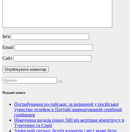
Ім'я
Email
Сайт
Недавні записи
Пограбування по-тайськи: за вирваний у російської
туристки телефон в Паттайї заарештований серійний
грабіжник
Німеччина видала понад 500 віз жертвам землетрусу в
Туреччині та Сирії
Зловісний сигнал: безліч курортів і міст може бути