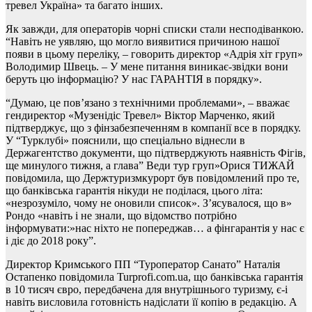
тревел Україна» та багато інших.
Як завжди, для операторів чорні списки стали несподіванкою.
“Навіть не уявляю, що могло виявитися причиною нашої
появи в цьому переліку, – говорить директор «Адрія хіт груп»
Володимир Швець. – У мене питання виникає-звідки вони
беруть цю інформацію? У нас ГАРАНТІЯ в порядку».
“Думаю, це пов’язано з технічними проблемами», – вважає
гендиректор «Музенідіс Тревел» Віктор Марченко, який
підтверджує, що з фінзабезпеченням в компанії все в порядку.
У “Турклубі» пояснили, що спеціально віднесли в
Держагентство документи, що підтверджують наявність Фігів,
ще минулого тижня, а глава” Веди тур груп»Орися ТИЖАЙ
повідомила, що Держтуризмкурорт був повідомлений про те,
що банківська гарантія нікуди не поділася, цього літа:
«незрозуміло, чому не оновили список». З’ясувалося, що в»
Рондо «навіть і не знали, що відомство потрібно
інформувати:»нас ніхто не попереджав… а фінгарантія у нас є
і діє до 2018 року”.
Директор Кримського ПП “Туроператор Санато” Наталія
Остапенко повідомила Turprofi.com.ua, що банківська гарантія
в 10 тисяч євро, передбачена для внутрішнього туризму, є-і
навіть висловила готовність надіслати її копію в редакцію. А