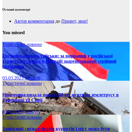
Останні коментарі
Автор комментария
до
Привет, мир!
You missed
Туристичні новини
Пограбування по-тайськи: за вирваний у російської
туристки телефон в Паттайї заарештований серійний
грабіжник
03.03.2023
ggtravel
Туристичні новини
Німеччина видала понад 500 віз жертвам землетрусу в
Туреччині та Сирії
03.03.2023
ggtravel
Туристичні новини
Зловісний сигнал: безліч курортів і міст може бути