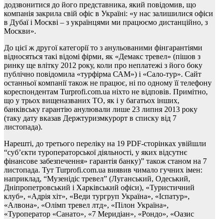
додзвонитися до його представника, який повідомив, що
компанія закрила свій офіс в Україні: «у нас залишилися офіси
в Дубаї і Москві – з українцями ми працюємо дистанційно, з
Москви».
До цієї ж другої категорії то з анульованими фінгарантіями
відносяться такі відомі фірми, як «Демакс тревел» (пішов з
ринку ще влітку 2012 року, коли про неплатежі з його боку
публічно повідомила «турфірма САМ») і «Сало-тур». Сайт
останньої компанії також не працює, ні по одному її телефону
кореспондентам Turprofi.com.ua ніхто не відповів. Примітно,
що у трьох вищеназваних ТО, як і у багатьох інших,
банківську гарантію анулювали лише 23 липня 2013 року
(таку дату вказав Держтуризмкурорт в списку від 7
листопада).
Нарешті, до третього переліку на 19 PDF-сторінках увійшли
“суб’єкти туроператорської діяльності, у яких відсутнє
фінансове забезпечення» гарантія банку)” також станом на 7
листопада. Тут Turprofi.com.ua виявив чимало гучних імен:
наприклад, “Музенідіс тревел” (Луганський, Одеський,
Дніпропетровський і Харківський офіси), «Туристичний
клуб», «Адрія хіт», «Веди тургруп Україна», «Іспатур»,
«Алвона», «Олімп тревел лтд», «Пілон Україна»,
«Туроператор «Санато», «7 Меридіан», «Рондо», «Оазис