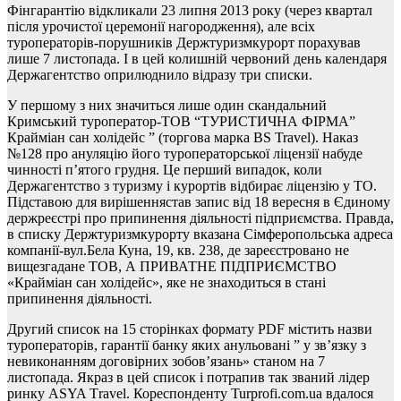
Фінгарантію відкликали 23 липня 2013 року (через квартал
після урочистої церемонії нагородження), але всіх
туроператорів-порушників Держтуризмкурорт порахував
лише 7 листопада. І в цей колишній червоний день календаря
Держагентство оприлюднило відразу три списки.
У першому з них значиться лише один скандальний
Кримський туроператор-ТОВ “ТУРИСТИЧНА ФІРМА”
Крайміан сан холідейс ” (торгова марка BS Travel). Наказ
№128 про ануляцію його туроператорської ліцензії набуде
чинності п’ятого грудня. Це перший випадок, коли
Держагентство з туризму і курортів відбирає ліцензію у ТО.
Підставою для вирішеннястав запис від 18 вересня в Єдиному
держреєстрі про припинення діяльності підприємства. Правда,
в списку Держтуризмкурорту вказана Сімферопольська адреса
компанії-вул.Бела Куна, 19, кв. 238, де зареєстровано не
вищезгадане ТОВ, А ПРИВАТНЕ ПІДПРИЄМСТВО
«Крайміан сан холідейс», яке не знаходиться в стані
припинення діяльності.
Другий список на 15 сторінках формату PDF містить назви
туроператорів, гарантії банку яких анульовані ” у зв’язку з
невиконанням договірних зобов’язань» станом на 7
листопада. Якраз в цей список і потрапив так званий лідер
ринку ASYA Тravel. Кореспонденту Turprofi.com.ua вдалося