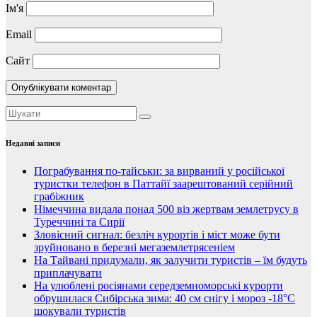
Ім'я
Email
Сайт
Недавні записи
Пограбування по-тайськи: за вирваний у російської
туристки телефон в Паттайї заарештований серійний
грабіжник
Німеччина видала понад 500 віз жертвам землетрусу в
Туреччині та Сирії
Зловісний сигнал: безліч курортів і міст може бути
зруйновано в березні мегаземлетрясеніем
На Тайвані придумали, як залучити туристів – їм будуть
приплачувати
На улюблені росіянами середземноморські курорти
обрушилася Сибірська зима: 40 см снігу і мороз -18°C
шокували туристів