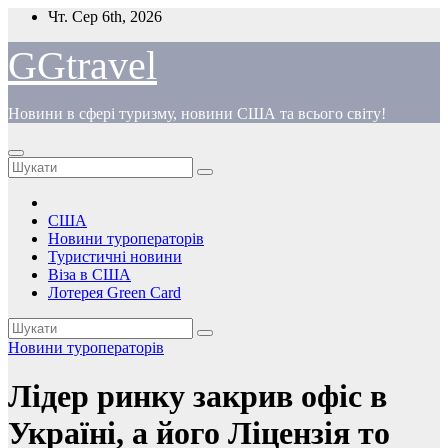
Перейти
Чт. Сер 6th, 2026
до
вмісту
GGtravel
Новини в сфері туризму, новини США та всього світу!
США
Новини туроператорів
Туристичні новини
Віза в США
Лотерея Green Card
Новини туроператорів
Лідер ринку закрив офіс в
Україні, а його Ліцензія то