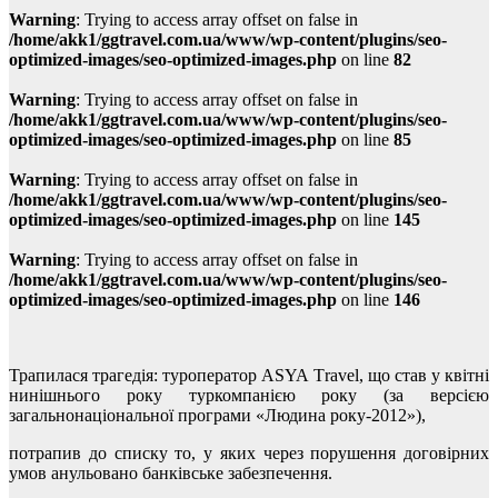
Warning
: Trying to access array offset on false in
/home/akk1/ggtravel.com.ua/www/wp-content/plugins/seo-
optimized-images/seo-optimized-images.php
on line
82
Warning
: Trying to access array offset on false in
/home/akk1/ggtravel.com.ua/www/wp-content/plugins/seo-
optimized-images/seo-optimized-images.php
on line
85
Warning
: Trying to access array offset on false in
/home/akk1/ggtravel.com.ua/www/wp-content/plugins/seo-
optimized-images/seo-optimized-images.php
on line
145
Warning
: Trying to access array offset on false in
/home/akk1/ggtravel.com.ua/www/wp-content/plugins/seo-
optimized-images/seo-optimized-images.php
on line
146
Трапилася трагедія: туроператор ASYA Тravel, що став у квітні
нинішнього року туркомпанією року (за версією
загальнонаціональної програми «Людина року-2012»),
потрапив до списку то, у яких через порушення договірних
умов анульовано банківське забезпечення.