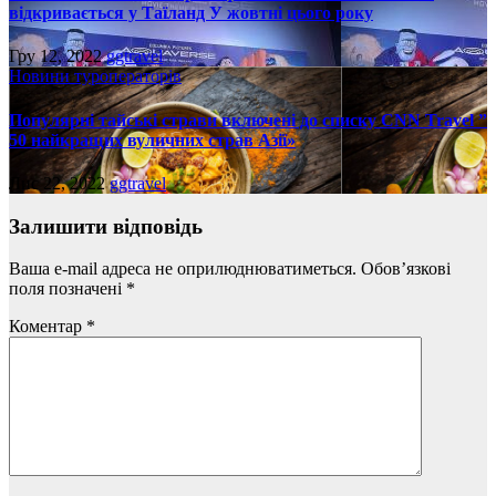
відкривається у Таїланд У жовтні цього року
Гру 12, 2022
ggtravel
Новини туроператорів
Популярні тайські страви включені до списку CNN Travel ”
50 найкращих вуличних страв Азії»
Лис 22, 2022
ggtravel
Залишити відповідь
Ваша e-mail адреса не оприлюднюватиметься.
Обов’язкові
поля позначені
*
Коментар
*