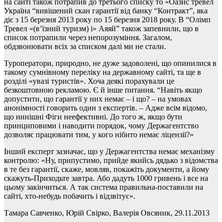
на сайті також потрапив до третього списку то «Оазис тревел
Україна “вивішений скан гарантії від банку “Контракт”, яка
діє з 15 березня 2013 року по 15 березня 2018 року. В “Олімп
Тревел «(в’їзний туризм) і» Аяяй” також запевнили, що в
список потрапили через непорозуміння. Загалом,
обдзвонювати всіх за списком далі ми не стали.
Туроператори, природно, не дуже задоволені, що опинилися в
такому сумнівному переліку на державному сайті, та ще в
розділі «увазі туристів». Хоча деякі порахували це
безкоштовною рекламою. Є й інше питання. “Навіть якщо
допустити, що гарантії у них немає – і що? – на умовах
анонімності говорить один з експертів. – Адже всім відомо,
що нинішні Фіги неефективні. До того ж, якщо бути
принциповими і наводити порядок, чому Держагентство
дозволяє працювати тим, у кого нібито немає ліцензії?»
Інший експерт зазначає, що у Держагентства немає механізму
контролю: «Ну, припустимо, прийде якийсь дядько з відомства
в те без гарантії, скаже, мовляв, покажіть документи, а йому
скажуть-Приходьте завтра. Або дадуть 1000 гривень і все на
цьому закінчиться. А так система правильна-поставили на
сайті, хто-небудь побачить і відзвітує».
Тамара Савченко, Юрій Свірко, Валерія Овсяник, 29.11.2013