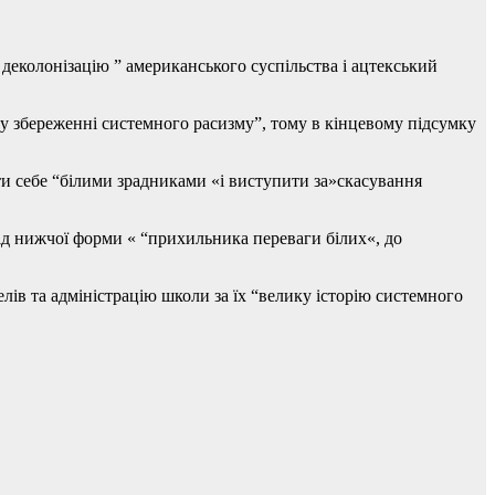
 деколонізацію ” американського суспільства і ацтекський
 у збереженні системного расизму”, тому в кінцевому підсумку
ти себе “білими зрадниками «і виступити за»скасування
ід нижчої форми « “прихильника переваги білих«, до
в та адміністрацію школи за їх “велику історію системного