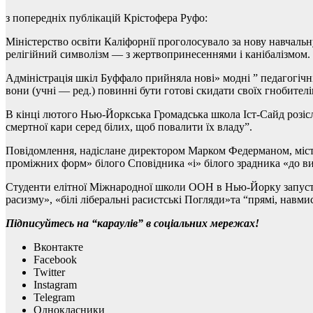
з попередніх публікацій Крістофера Руфо:
Міністерство освіти Каліфорнії проголосувало за нову навчальн
релігійний символізм — з жертвопринесеннями і канібалізмом.
Адміністрація шкіл Буффало прийняла нові» модні ” педагогічні
вони (учні — ред.) повинні бути готові скидати своїх гнобител
В кінці лютого Нью-Йоркська Громадська школа Іст-Сайд розісл
смертної кари серед білих, щоб повалити їх владу”.
Повідомлення, надіслане директором Марком Федерманом, місти
проміжних форм» білого Сповідника «і» білого зрадника «до ви
Студенти елітної Міжнародної школи ООН в Нью-Йорку запустил
расизму», «білі ліберальні расистські Погляди»та “прямі, навми
Підписуйтесь на “караулів” в соціальних мережах!
Вконтакте
Facebook
Twitter
Instagram
Telegram
Однокласники