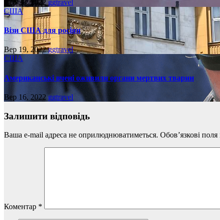
Вер 30, 2022
ggtravel
США
Візи США для росіян
Вер 19, 2022
ggtravel
США
Американські вчені оживили органи мертвих тварин
Вер 16, 2022
ggtravel
Залишити відповідь
Ваша e-mail адреса не оприлюднюватиметься.
Обов’язкові поля
Коментар
*