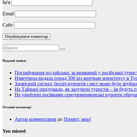
Ім'я
Email
Сайт
Недавні записи
Пограбування по-тайськи: за вирваний у російської тури
Німеччина видала понад 500 віз жертвам землетрусу в Тур
Зловісний сигнал: безліч курортів і міст може бути зруйн
На Тайвані придумали, як залучити туристів – їм будуть 
На улюблені росіянами середземноморські курорти обруши
Останні коментарі
Автор комментария
до
Привет, мир!
You missed