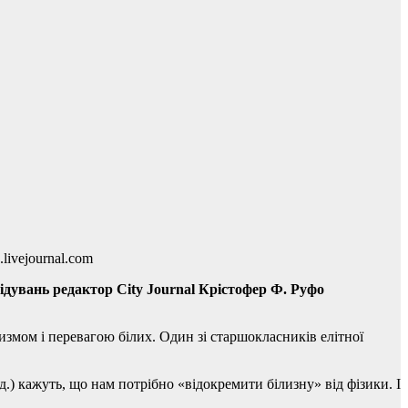
.livejournal.com
лідувань редактор City Journal Крістофер Ф. Руфо
измом і перевагою білих. Один зі старшокласників елітної
 кажуть, що нам потрібно «відокремити білизну» від фізики. І