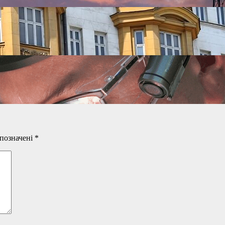
 позначені
*