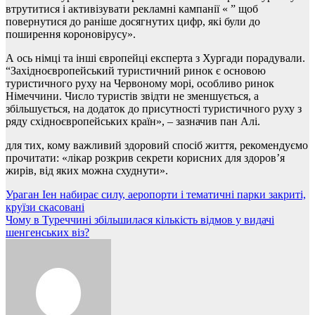
втрутитися і активізувати рекламні кампанії « ” щоб
повернутися до раніше досягнутих цифр, які були до
поширення короновірусу».
А ось німці та інші європейці експерта з Хургади порадували.
“Західноєвропейський туристичний ринок є основою
туристичного руху на Червоному морі, особливо ринок
Німеччини. Число туристів звідти не зменшується, а
збільшується, на додаток до присутності туристичного руху з
ряду східноєвропейських країн», – зазначив пан Алі.
для тих, кому важливий здоровий спосіб життя, рекомендуємо
прочитати: «лікар розкрив секрети корисних для здоров’я
жирів, від яких можна схуднути».
Навігація
Ураган Іен набирає силу, аеропорти і тематичні парки закриті,
круїзи скасовані
записів
Чому в Туреччині збільшилася кількість відмов у видачі
шенгенських віз?