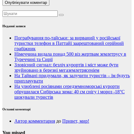
Недавні записи
Пограбування по-тайськи: за вирваний у російської
туристки телефон в Паттайї заарештований серійний
грабіжник
Німеччина видала понад 500 віз жертвам землетрусу в
Туреччині та Сирії
Зловісний сигнал: безліч курортів і міст може бути
зруйновано в березні мегаземлетрясеніем
На Тайвані придумали, як залучити туристів – їм будуть
приплачувати
На улюблені росіянами середземноморські курорти
обрушилася Сибірська зима: 40 см снігу і мороз -18°C
шокували туристів
Останні коментарі
Автор комментария
до
Привет, мир!
You missed