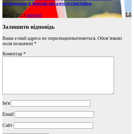
зруйновано в березні мегаземлетрясеніем
Бер 2, 2023
ggtravel
Залишити відповідь
Ваша e-mail адреса не оприлюднюватиметься.
Обов’язкові
поля позначені
*
Коментар
*
Ім'я
Email
Сайт