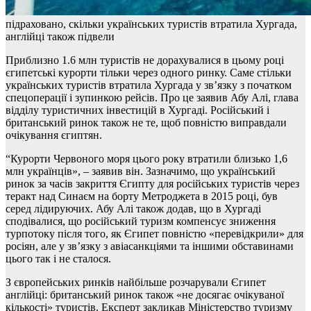
підраховано, скільки українських туристів втратила Хургада,
англійці також підвели
Приблизно 1.6 млн туристів не дорахувалися в цьому році
єгипетські курорти тільки через одного ринку. Саме стільки
українських туристів втратила Хургада у зв’язку з початком
спецоперації і зупинкою рейсів. Про це заявив Абу Алі, глава
відділу туристичних інвестицій в Хургаді. Російський і
британський ринок також не те, щоб повністю виправдали
очікування єгиптян.
“Курорти Червоного моря цього року втратили близько 1,6
млн українців», – заявив він. Зазначимо, що український
ринок за часів закриття Єгипту для російських туристів через
теракт над Синаєм на борту Метроджета в 2015 році, був
серед лідируючих. Абу Алі також додав, що в Хургаді
сподівалися, що російський туризм компенсує зниження
турпотоку після того, як Єгипет повністю «перевідкрили» для
росіян, але у зв’язку з авіасанкціями та іншими обставинами
цього так і не сталося.
З європейських ринків найбільше розчарували Єгипет
англійці: британський ринок також «не досягає очікуваної
кількості» туристів. Експерт закликав Міністерство туризму