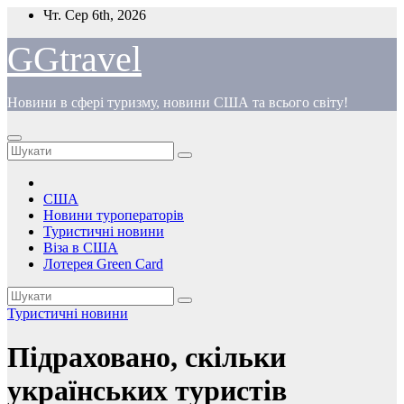
Перейти
Чт. Сер 6th, 2026
до
вмісту
GGtravel
Новини в сфері туризму, новини США та всього світу!
США
Новини туроператорів
Туристичні новини
Віза в США
Лотерея Green Card
Туристичні новини
Підраховано, скільки
українських туристів