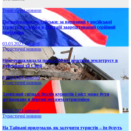
Туристичні новини
Пограбування по-тайськи: за вирваний у російської
туристки телефон в Паттайї заарештований серійний
грабіжник
03.03.2023
ggtravel
Туристичні новини
Німеччина видала понад 500 віз жертвам землетрусу в
Туреччині та Сирії
03.03.2023
ggtravel
Туристичні новини
Зловісний сигнал: безліч курортів і міст може бути
зруйновано в березні мегаземлетрясеніем
02.03.2023
ggtravel
Туристичні новини
На Тайвані придумали, як залучити туристів – їм будуть