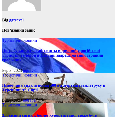
Від
ggtravel
Пов’язаний запис
Туристичні новини
Пограбування по-тайськи: за вирваний у російської
туристки телефон в Паттайї заарештований серійний
грабіжник
Бер 3, 2023
ggtravel
Туристичні новини
Німеччина видала понад 500 віз жертвам землетрусу в
Туреччині та Сирії
Бер 3, 2023
ggtravel
Туристичні новини
Зловісний сигнал: безліч курортів і міст може бути