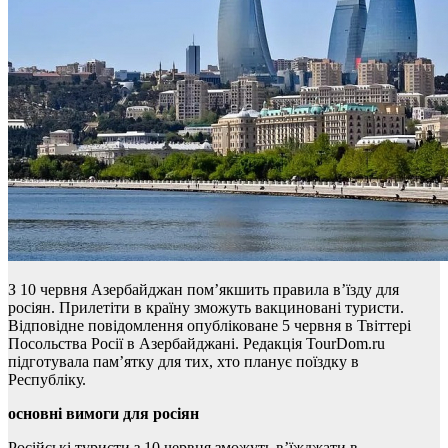
З 10 червня Азербайджан пом’якшить правила в’їзду для
росіян. Прилетіти в країну зможуть вакциновані туристи.
Відповідне повідомлення опубліковане 5 червня в Твіттері
Посольства Росії в Азербайджані. Редакція TourDom.ru
підготувала пам’ятку для тих, хто планує поїздку в
Республіку.
основні вимоги для росіян
Російські туристи з 10 червня зможуть в’їжджати в