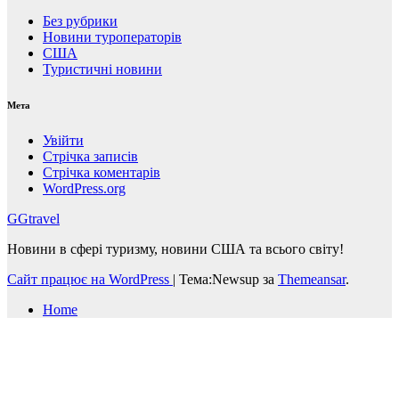
Без рубрики
Новини туроператорів
США
Туристичні новини
Мета
Увійти
Стрічка записів
Стрічка коментарів
WordPress.org
GGtravel
Новини в сфері туризму, новини США та всього світу!
Сайт працює на WordPress
|
Тема:Newsup за
Themeansar
.
Home