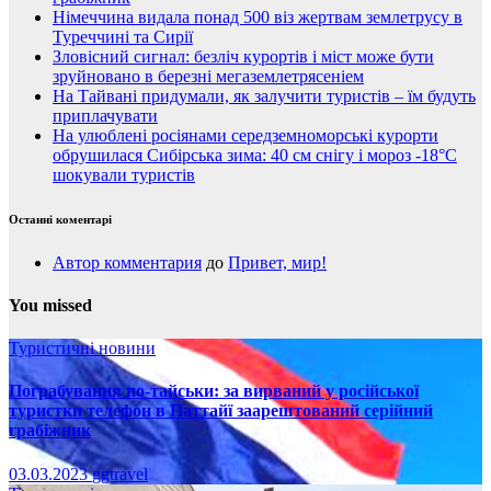
Німеччина видала понад 500 віз жертвам землетрусу в
Туреччині та Сирії
Зловісний сигнал: безліч курортів і міст може бути
зруйновано в березні мегаземлетрясеніем
На Тайвані придумали, як залучити туристів – їм будуть
приплачувати
На улюблені росіянами середземноморські курорти
обрушилася Сибірська зима: 40 см снігу і мороз -18°C
шокували туристів
Останні коментарі
Автор комментария
до
Привет, мир!
You missed
Туристичні новини
Пограбування по-тайськи: за вирваний у російської
туристки телефон в Паттайї заарештований серійний
грабіжник
03.03.2023
ggtravel