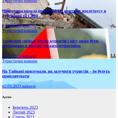
Туристичні новини
Німеччина видала понад 500 віз жертвам землетрусу в
Туреччині та Сирії
03.03.2023
ggtravel
Туристичні новини
Зловісний сигнал: безліч курортів і міст може бути
зруйновано в березні мегаземлетрясеніем
02.03.2023
ggtravel
Туристичні новини
На Тайвані придумали, як залучити туристів – їм будуть
приплачувати
02.03.2023
ggtravel
Архіви
Березень 2023
Лютий 2023
Січень 2023