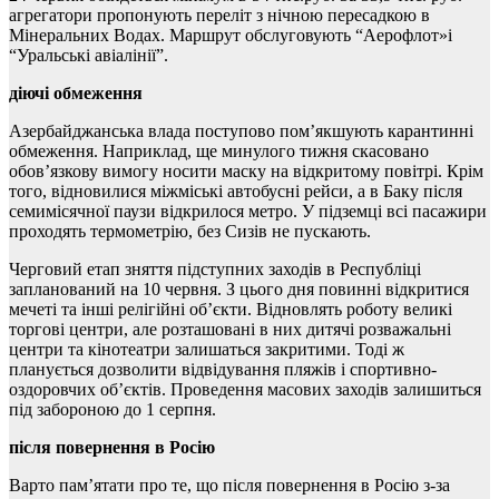
агрегатори пропонують переліт з нічною пересадкою в
Мінеральних Водах. Маршрут обслуговують “Аерофлот»і
“Уральські авіалінії”.
діючі обмеження
Азербайджанська влада поступово пом’якшують карантинні
обмеження. Наприклад, ще минулого тижня скасовано
обов’язкову вимогу носити маску на відкритому повітрі. Крім
того, відновилися міжміські автобусні рейси, а в Баку після
семимісячної паузи відкрилося метро. У підземці всі пасажири
проходять термометрію, без Сизів не пускають.
Черговий етап зняття підступних заходів в Республіці
запланований на 10 червня. З цього дня повинні відкритися
мечеті та інші релігійні об’єкти. Відновлять роботу великі
торгові центри, але розташовані в них дитячі розважальні
центри та кінотеатри залишаться закритими. Тоді ж
планується дозволити відвідування пляжів і спортивно-
оздоровчих об’єктів. Проведення масових заходів залишиться
під забороною до 1 серпня.
після повернення в Росію
Варто пам’ятати про те, що після повернення в Росію з-за