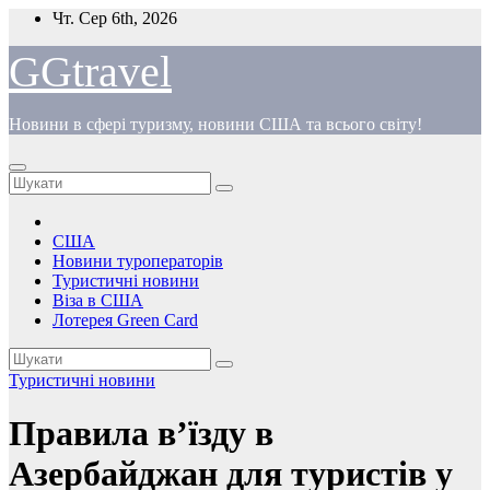
Перейти
Чт. Сер 6th, 2026
до
вмісту
GGtravel
Новини в сфері туризму, новини США та всього світу!
США
Новини туроператорів
Туристичні новини
Віза в США
Лотерея Green Card
Туристичні новини
Правила в’їзду в
Азербайджан для туристів у