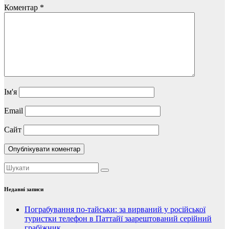
Коментар
*
Ім'я
Email
Сайт
Недавні записи
Пограбування по-тайськи: за вирваний у російської
туристки телефон в Паттайї заарештований серійний
грабіжник