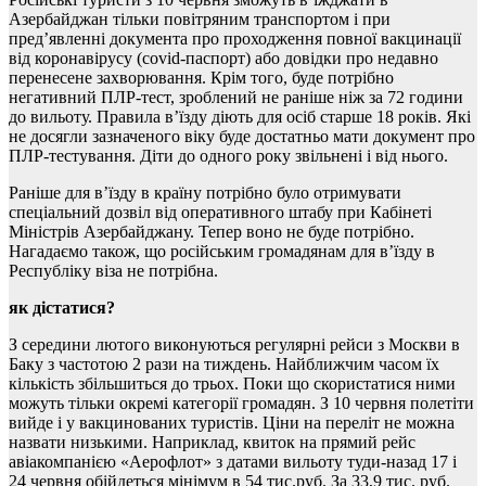
Азербайджан тільки повітряним транспортом і при
пред’явленні документа про проходження повної вакцинації
від коронавірусу (covid-паспорт) або довідки про недавно
перенесене захворювання. Крім того, буде потрібно
негативний ПЛР-тест, зроблений не раніше ніж за 72 години
до вильоту. Правила в’їзду діють для осіб старше 18 років. Які
не досягли зазначеного віку буде достатньо мати документ про
ПЛР-тестування. Діти до одного року звільнені і від нього.
Раніше для в’їзду в країну потрібно було отримувати
спеціальний дозвіл від оперативного штабу при Кабінеті
Міністрів Азербайджану. Тепер воно не буде потрібно.
Нагадаємо також, що російським громадянам для в’їзду в
Республіку віза не потрібна.
як дістатися?
З середини лютого виконуються регулярні рейси з Москви в
Баку з частотою 2 рази на тиждень. Найближчим часом їх
кількість збільшиться до трьох. Поки що скористатися ними
можуть тільки окремі категорії громадян. З 10 червня полетіти
вийде і у вакцинованих туристів. Ціни на переліт не можна
назвати низькими. Наприклад, квиток на прямий рейс
авіакомпанією «Аерофлот» з датами вильоту туди-назад 17 і
24 червня обійдеться мінімум в 54 тис.руб. За 33,9 тис. руб.