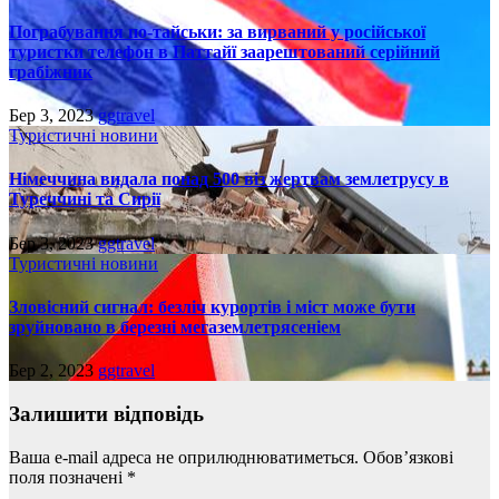
Пограбування по-тайськи: за вирваний у російської
туристки телефон в Паттайї заарештований серійний
грабіжник
Бер 3, 2023
ggtravel
Туристичні новини
Німеччина видала понад 500 віз жертвам землетрусу в
Туреччині та Сирії
Бер 3, 2023
ggtravel
Туристичні новини
Зловісний сигнал: безліч курортів і міст може бути
зруйновано в березні мегаземлетрясеніем
Бер 2, 2023
ggtravel
Залишити відповідь
Ваша e-mail адреса не оприлюднюватиметься.
Обов’язкові
поля позначені
*