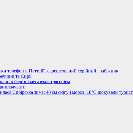
стки телефон в Паттайї заарештований серійний грабіжник
еччині та Сирії
овано в березні мегаземлетрясеніем
приплачувати
лася Сибірська зима: 40 см снігу і мороз -18°C шокували турист