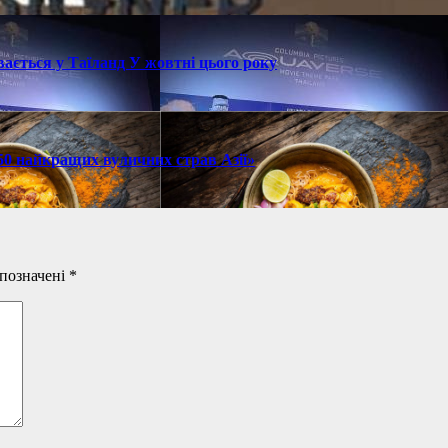
ається у Таїланд У жовтні цього року
 50 найкращих вуличних страв Азії»
 позначені
*