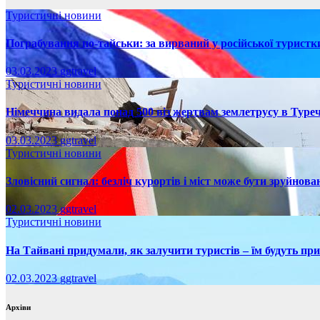
Туристичні новини
Пограбування по-тайськи: за вирваний у російської турист
03.03.2023
ggtravel
Туристичні новини
Німеччина видала понад 500 віз жертвам землетрусу в Туреч
03.03.2023
ggtravel
Туристичні новини
Зловісний сигнал: безліч курортів і міст може бути зруйнова
02.03.2023
ggtravel
Туристичні новини
На Тайвані придумали, як залучити туристів – їм будуть пр
02.03.2023
ggtravel
Архіви