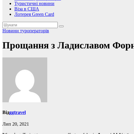
Туристичні новини
Віза в США
Лотерея Green Card
Новини туроператорів
Прощання з Ладиславом Фор
Від
ggtravel
Лип 20, 2021