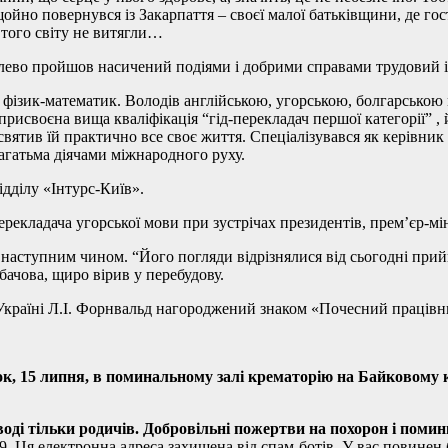
ойно повернувся із Закарпаття – своєї малої батьківщини, де го
з того світу не витягли…
олево пройшов насичений подіями і добрими справами трудовий 
 фізик-математик. Володів англійською, угорською, болгарською 
рисвоєна вища кваліфікація “гід-перекладач першої категорії” ,
вятив їй практично все своє життя. Спеціалізувався як керівник
агатьма діячами міжнародного руху.
дділу «Інтурс-Київ».
ерекладача угорської мови при зустрічах президентів, прем’єр-м
наступним чином. “Його погляди відрізнялися від сьогодні прий
бачова, щиро вірив у перебудову.
 Україні Л.І. Форнвальд нагороджений знаком «Почесний праців
, 15 липня, в поминальному залі крематорію на Байковому кл
оді тільки родичів.
Добровільні пожертви на похорон і помин
29,
Ця електронна адреса захищена від спам-ботів. У вас повинен 