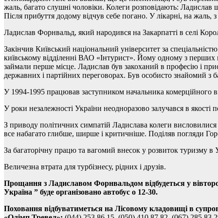
жаль, багато слушні чоловіки. Колеги розповідають: Ладислав щ
Після прибуття додому відчув себе погано. У лікарні, на жаль, 
Ладислав Форнвальд, який народився на Закарпатті в селі Кор
Закінчив Київський національний університет за спеціальністю
київському відділенні ВАО «Інтурист». Йому одному з перших п
займали перше місце. Ладислав був закоханий в професію і прис
державних і партійних переговорах. Був особисто знайомий з б
У 1994-1995 працював заступником начальника комерційного ві
У роки незалежності України неодноразово залучався в якості п
З приводу політичних симпатій Ладислава колеги висловилися 
все набагато глибше, ширше і критичніше. Поділяв погляди Гор
За багаторічну працю та вагомий внесок у розвиток туризму в
Величезна втрата для турбізнесу, рідних і друзів.
Прощання з Ладиславом Форнвальдом відбудеться у вівторок
Україна ” буде організовано автобус о 12-30.
Поховання відбуватиметься на Лісовому кладовищі в супров
«Олімп Тревел»:
(044) 253 86 15, (050) 410 87 82, (067) 285 83 