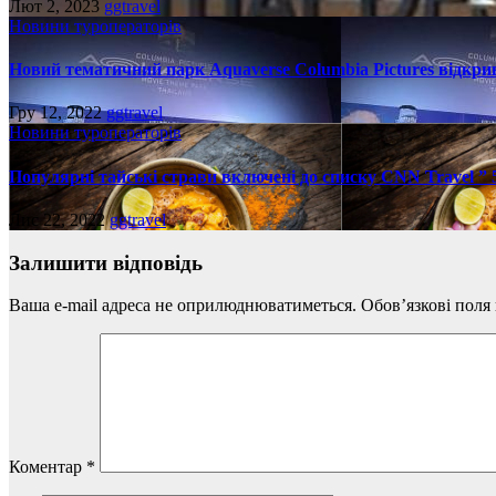
Лют 2, 2023
ggtravel
Новини туроператорів
Новий тематичний парк Aquaverse Columbia Pictures відкрив
Гру 12, 2022
ggtravel
Новини туроператорів
Популярні тайські страви включені до списку CNN Travel ”
Лис 22, 2022
ggtravel
Залишити відповідь
Ваша e-mail адреса не оприлюднюватиметься.
Обов’язкові поля
Коментар
*