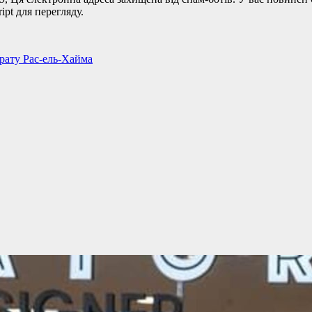
pt для перегляду.
ірату Рас-ель-Хайма