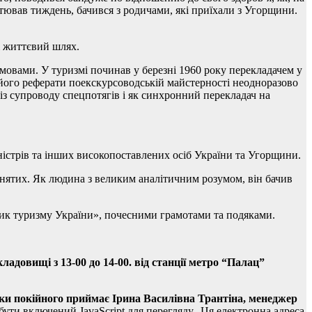
стював тиждень, бачився з родичами, які приїхали з Угорщини.
і життєвий шлях.
мовами. У туризмі починав у березні 1960 року перекладачем у
 його реферати поекскурсоводській майстерності неодноразово
 із супроводу спецпотягів і як синхронний перекладач на
іністрів та інших високопоставлених осіб України та Угорщини.
нятих. Як людина з великим аналітичним розумом, він бачив
ник туризму України», почесними грамотами та подяками.
адовищі з 13-00 до 14-00.
від станції метро “Палац”
ки покійного приймає Ірина Василівна Трантіна, менеджер
бути включений JavaScript для перегляду.
,
Ця електронна адреса