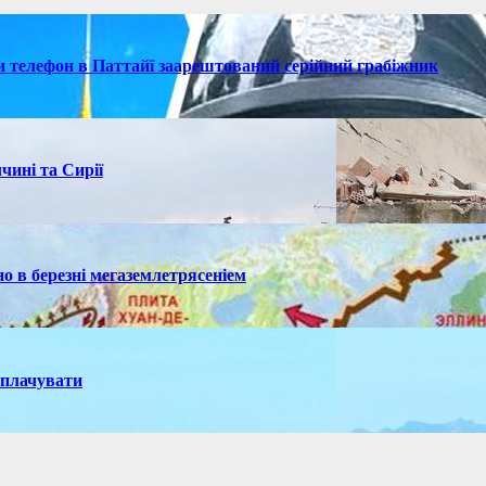
ки телефон в Паттайї заарештований серійний грабіжник
чині та Сирії
но в березні мегаземлетрясеніем
иплачувати