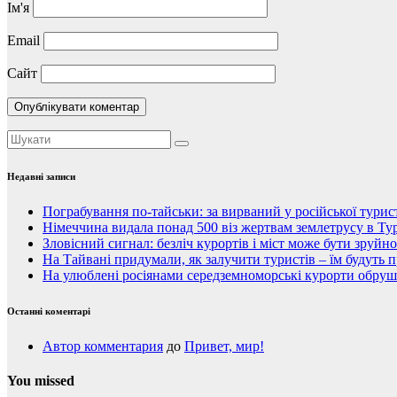
Ім'я
Email
Сайт
Недавні записи
Пограбування по-тайськи: за вирваний у російської тури
Німеччина видала понад 500 віз жертвам землетрусу в Тур
Зловісний сигнал: безліч курортів і міст може бути зруйн
На Тайвані придумали, як залучити туристів – їм будуть 
На улюблені росіянами середземноморські курорти обруши
Останні коментарі
Автор комментария
до
Привет, мир!
You missed