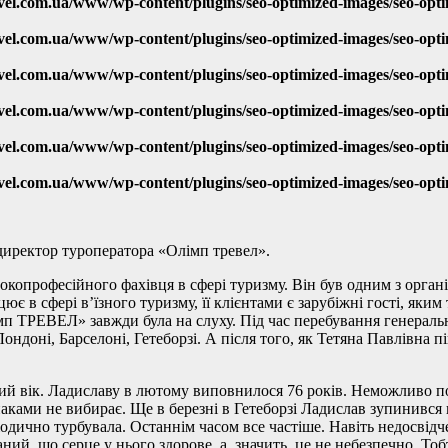
vel.com.ua/www/wp-content/plugins/seo-optimized-images/seo-opt
vel.com.ua/www/wp-content/plugins/seo-optimized-images/seo-opt
vel.com.ua/www/wp-content/plugins/seo-optimized-images/seo-opt
vel.com.ua/www/wp-content/plugins/seo-optimized-images/seo-opt
vel.com.ua/www/wp-content/plugins/seo-optimized-images/seo-opt
vel.com.ua/www/wp-content/plugins/seo-optimized-images/seo-opt
иректор туроператора «Олімп тревел».
сокопрофесійного фахівця в сфері туризму. Він був одним з орган
є в сфері в’їзного туризму, її клієнтами є зарубіжні гості, яким
лімп ТРЕВЕЛ» завжди була на слуху. Під час перебування генера
ндоні, Барселоні, Гетеборзі. А після того, як Тетяна Павлівна п
инний вік. Ладиславу в лютому виповнилося 76 років. Неможливо
аками не вибирає. Ще в березні в Гетеборзі Ладислав зупинився н
ріодично турбувала. Останнім часом все частіше. Навіть недосві
аний, що серце у нього здорове, а, значить, це не небезпечно. Т