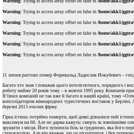
Warning
: Trying to access array offset on false in
/home/akk1/ggtra
Warning
: Trying to access array offset on false in
/home/akk1/ggtra
Warning
: Trying to access array offset on false in
/home/akk1/ggtra
Warning
: Trying to access array offset on false in
/home/akk1/ggtra
Warning
: Trying to access array offset on false in
/home/akk1/ggtra
Warning
: Trying to access array offset on false in
/home/akk1/ggtra
11 липня раптово помер Форнвальд Ладислав Иокубович – генд
Багато хто знав і поважав цього інтелігентного, порядного і ви
роботу майже 20 років тому – в жовтні 1995 року. Компанія працю
В’їзних компаній не так вже й багато в нашій країні, тому «О
консолідатором міжнародних туристичних виставок у Берліні, Ло
березні 2013 очолив фірму.
Гірка істина: потрібно померти, щоб деякі дізналися твій іст
максимум на 60. Але не дарма кажуть: смерть за зовнішніми озн
зрушити з місця. Його зупинила біль за грудиною, яка його пе
стенокардією. Але він вважав, що це нісенітниця, і був перекон