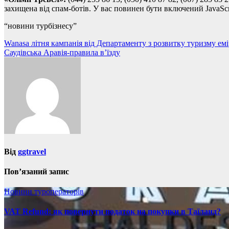
захищена від спам-ботів. У вас повинен бути включений JavaScri
“новини турбізнесу”
Навігація
Wanasa літня кампанія від Департаменту з розвитку туризму ем
Саудівська Аравія-правила в’їзду
записів
Від
ggtravel
Пов’язаний запис
Новини туроператорів
VAT Refund: як повернути податок на покупки в Таїланд?