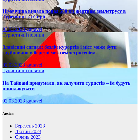
Німеччина видала понад 500 віз жертвам землетрусу в
Туреччині та Сирії
03.03.2023
ggtravel
Туристичні новини
Зловісний сигнал: безліч курортів і міст може бути
зруйновано в березні мегаземлетрясеніем
02.03.2023
ggtravel
Туристичні новини
На Тайвані придумали, як залучити туристів – їм будуть
приплачувати
02.03.2023
ggtravel
Архіви
Березень 2023
Лютий 2023
Січень 2023