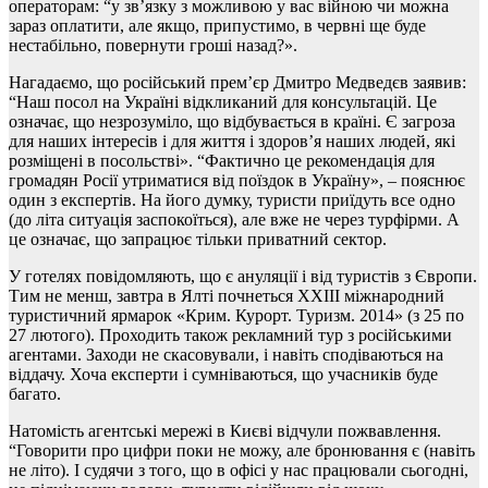
операторам: “у зв’язку з можливою у вас війною чи можна
зараз оплатити, але якщо, припустимо, в червні ще буде
нестабільно, повернути гроші назад?».
Нагадаємо, що російський прем’єр Дмитро Медведєв заявив:
“Наш посол на Україні відкликаний для консультацій. Це
означає, що незрозуміло, що відбувається в країні. Є загроза
для наших інтересів і для життя і здоров’я наших людей, які
розміщені в посольстві». “Фактично це рекомендація для
громадян Росії утриматися від поїздок в Україну», – пояснює
один з експертів. На його думку, туристи приїдуть все одно
(до літа ситуація заспокоїться), але вже не через турфірми. А
це означає, що запрацює тільки приватний сектор.
У готелях повідомляють, що є ануляції і від туристів з Європи.
Тим не менш, завтра в Ялті почнеться XXIII міжнародний
туристичний ярмарок «Крим. Курорт. Туризм. 2014» (з 25 по
27 лютого). Проходить також рекламний тур з російськими
агентами. Заходи не скасовували, і навіть сподіваються на
віддачу. Хоча експерти і сумніваються, що учасників буде
багато.
Натомість агентські мережі в Києві відчули пожвавлення.
“Говорити про цифри поки не можу, але бронювання є (навіть
не літо). І судячи з того, що в офісі у нас працювали сьогодні,