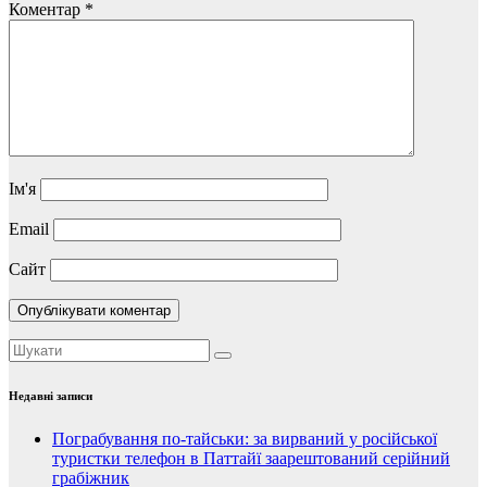
Коментар
*
Ім'я
Email
Сайт
Недавні записи
Пограбування по-тайськи: за вирваний у російської
туристки телефон в Паттайї заарештований серійний
грабіжник