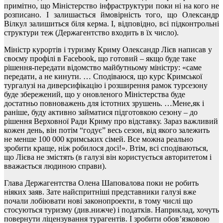
примітно, що Міністерство інфраструктури поки ні на кого не
розписано. І залишається ймовірність того, що Олександр
Вілкул залишиться біля керма. І, відповідно, всі підконтрольні
структури теж (Держагентство входить в їх число).
Міністр курортів і туризму Криму Олександр Лієв написав у
своєму профілі в Facebook, що готовий – якщо буде таке
рішення-передати відомство майбутньому міністру: «саме
передати, а не кинути. … Сподіваюся, що курс Кримської
тургалузі на диверсифікацію і розширення рамок турсезону
буде збережений, що у оновленого Міністерства буде
достатньо повноважень для істотних зрушень. …Мене,як і
раніше, буду активно займатися підготовкою сезону – до
рішення Верховної Ради Криму про відставку. Зараз важливий
кожен день, він потім “годує” весь сезон, від якого залежить
не менше 100 000 кримських сімей. Все можна реально
зробити краще, ніж робилося досі!». Втім, всі сподіваються,
що Лієва не змістять (в галузі він користується авторитетом і
вважається людиною справи).
Глава Держагентства Олена Шаповалова поки не робить
ніяких заяв. Зате найспритніші представники галузі вже
почали лобіювати нові законопроекти, в тому числі що
стосуються туризму (див.нижче) і податків. Наприклад, хочуть
повернути ліцензування турагентів. І зробити обов’язковою