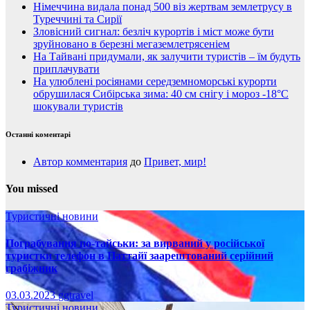
Німеччина видала понад 500 віз жертвам землетрусу в
Туреччині та Сирії
Зловісний сигнал: безліч курортів і міст може бути
зруйновано в березні мегаземлетрясеніем
На Тайвані придумали, як залучити туристів – їм будуть
приплачувати
На улюблені росіянами середземноморські курорти
обрушилася Сибірська зима: 40 см снігу і мороз -18°C
шокували туристів
Останні коментарі
Автор комментария
до
Привет, мир!
You missed
Туристичні новини
Пограбування по-тайськи: за вирваний у російської
туристки телефон в Паттайї заарештований серійний
грабіжник
03.03.2023
ggtravel
Туристичні новини