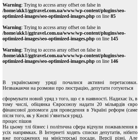
Warning
: Trying to access array offset on false in
/home/akk1/ggtravel.com.ua/www/wp-content/plugins/seo-
optimized-images/seo-optimized-images.php
on line
85
Warning
: Trying to access array offset on false in
/home/akk1/ggtravel.com.ua/www/wp-content/plugins/seo-
optimized-images/seo-optimized-images.php
on line
145
Warning
: Trying to access array offset on false in
/home/akk1/ggtravel.com.ua/www/wp-content/plugins/seo-
optimized-images/seo-optimized-images.php
on line
146
В українському уряді почалися активні перетасовки.
Незважаючи на розмови про люстрацію, депутати готуються
сформувати новий уряд з того, що є в наявності. Надихає їх, в
тому числі, обіцянка Євросоюзу надати 20 мільярдів євро
фінансової допомоги для проведення в Україні реформ (саме
після того, як у Києві з’явиться уряд).
процес пішов
На цьому тлі бізнес і політична сфера відчули пожвавлення в
усіх напрямках. В Інтернеті ходять списки депутатів, нібито
вже погоджених на міністерські посади. Версії різні. Але