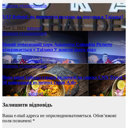
Новини туроператорів
VAT Refund: як повернути податок на покупки в Таїланд?
Лют 2, 2023
ggtravel
Новини туроператорів
Новий тематичний парк Aquaverse Columbia Pictures
відкривається у Таїланд У жовтні цього року
Гру 12, 2022
ggtravel
Новини туроператорів
Популярні тайські страви включені до списку CNN Travel ”
50 найкращих вуличних страв Азії»
Лис 22, 2022
ggtravel
Залишити відповідь
Ваша e-mail адреса не оприлюднюватиметься.
Обов’язкові
поля позначені
*