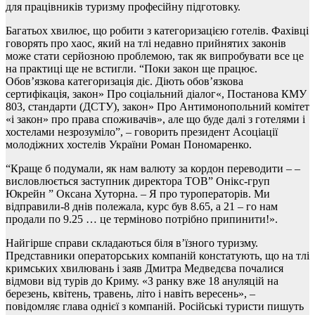
для працівників туризму професійну підготовку.
Багатьох хвилює, що робити з категоризацією готелів. Фахівці
говорять про хаос, який на тлі недавно прийнятих законів
може стати серйозною проблемою, так як випробувати все це
на практиці ще не встигли. “Поки закон ще працює.
Обов’язкова категоризація діє. Діють обов’язкова
сертифікація, закон» Про соціальний діалог«, Постанова КМУ
803, стандарти (ДСТУ), закон» Про Антимонопольний комітет
«і закон» про права споживачів», але що буде далі з готелями і
хостелами незрозуміло”, – говорить президент Асоціації
молодіжних хостелів України Роман Пономаренко.
“Краще б подумали, як нам валюту за кордон переводити – –
висловлюється заступник директора ТОВ” Онікс-груп
Юкрейн ” Оксана Хуторна. – Я про туроператорів. Ми
відправили-8 днів полежала, курс був 8.65, а 21 – го нам
продали по 9.25 … це терміново потрібно припинити!».
Найгірше справи складаються біля в’їзного туризму.
Представники операторських компаній констатують, що на тлі
кримських хвилювань і заяв Дмитра Медведєва почалися
відмови від турів до Криму. «З ранку вже 18 ануляцій на
березень, квітень, травень, літо і навіть вересень», –
повідомляє глава однієї з компаній. Російські туристи пишуть