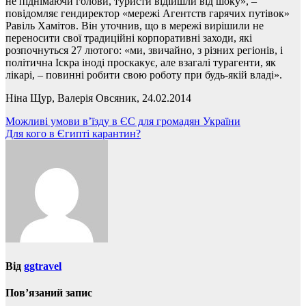
не піднімаючи голови, туристи відійшли від шоку», –
повідомляє гендиректор «мережі Агентств гарячих путівок»
Равіль Хамітов. Він уточнив, що в мережі вирішили не
переносити свої традиційні корпоративні заходи, які
розпочнуться 27 лютого: «ми, звичайно, з різних регіонів, і
політична Іскра іноді проскакує, але взагалі турагенти, як
лікарі, – повинні робити свою роботу при будь-якій владі».
Ніна Щур, Валерія Овсяник, 24.02.2014
Навігація
Можливі умови в’їзду в ЄС для громадян України
Для кого в Єгипті карантин?
записів
Від
ggtravel
Пов’язаний запис