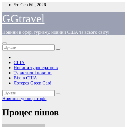
Перейти
Чт. Сер 6th, 2026
до
вмісту
GGtravel
Новини в сфері туризму, новини США та всього світу!
США
Новини туроператорів
Туристичні новини
Віза в США
Лотерея Green Card
Новини туроператорів
Процес пішов