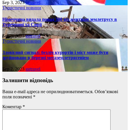
Бер 3, 2023
ggtravel
Туристичні новини
Німеччина видала понад 500 віз жертвам землетрусу в
Туреччині та Сирії
Бер 3, 2023
ggtravel
Туристичні новини
Зловісний сигнал: безліч курортів і міст може бути
зруйновано в березні мегаземлетрясеніем
Бер 2, 2023
ggtravel
Залишити відповідь
Ваша e-mail адреса не оприлюднюватиметься.
Обов’язкові
поля позначені
*
Коментар
*