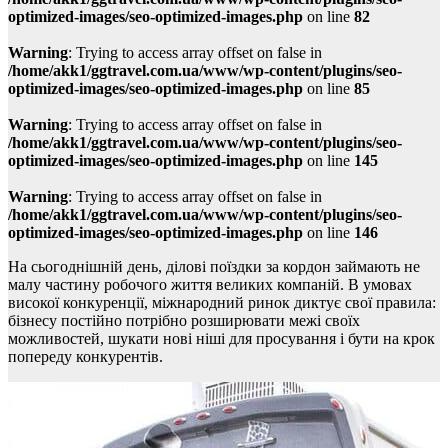
optimized-images/seo-optimized-images.php
on line
82
Warning
: Trying to access array offset on false in
/home/akk1/ggtravel.com.ua/www/wp-content/plugins/seo-
optimized-images/seo-optimized-images.php
on line
85
Warning
: Trying to access array offset on false in
/home/akk1/ggtravel.com.ua/www/wp-content/plugins/seo-
optimized-images/seo-optimized-images.php
on line
145
Warning
: Trying to access array offset on false in
/home/akk1/ggtravel.com.ua/www/wp-content/plugins/seo-
optimized-images/seo-optimized-images.php
on line
146
На сьогоднішній день, ділові поїздки за кордон займають не
малу частину робочого життя великих компаній. В умовах
високої конкуренції, міжнародний ринок диктує свої правила:
бізнесу постійно потрібно розширювати межі своїх
можливостей, шукати нові ніші для просування і бути на крок
попереду конкурентів.