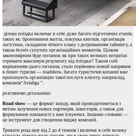
ділова поїздка включає в себе дуже багато підготовчих етапів,
таких як: бронювання житла, покупка квитків, організація
логістики, складання чіткого плану з дотриманням таймінгу, а
також безліч супутніх організаційних моментів. Цілком
закономірним буде питання: як при таких великих витратах
отримати максимум результату від поїздки? Таким собі
вирішенням цього питання, стало порівняно новий напрямок
в бізнес туризмі — roadshow, багато туристичні копанні вже
пропонують організацію такої послуги клієнту, наприклад,
компанія“Avialiga ”.
розглянемо детальніше:
Road show
— це формат заходу, який проводитиметься з
метою залучення нових партнерів, інвесторів, а також для
формування лояльності у вже існуючих. Іншими словами —
це інструмент для створення іміджу компанії.
Тривати роад шоу від 2 до 4 тижнів і включає в себе велику
кількість різного виду заходів, що в свою чергу, вимагає