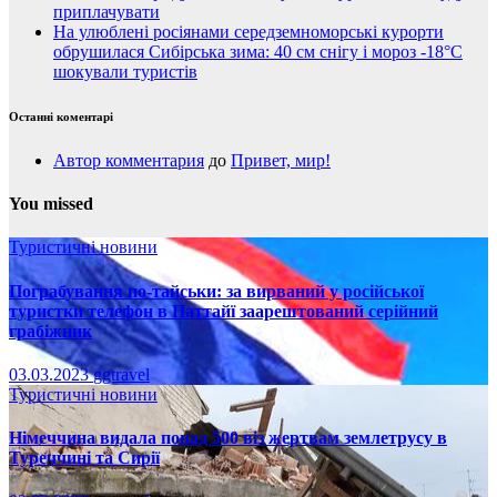
приплачувати
На улюблені росіянами середземноморські курорти
обрушилася Сибірська зима: 40 см снігу і мороз -18°C
шокували туристів
Останні коментарі
Автор комментария
до
Привет, мир!
You missed
Туристичні новини
Пограбування по-тайськи: за вирваний у російської
туристки телефон в Паттайї заарештований серійний
грабіжник
03.03.2023
ggtravel
Туристичні новини
Німеччина видала понад 500 віз жертвам землетрусу в
Туреччині та Сирії