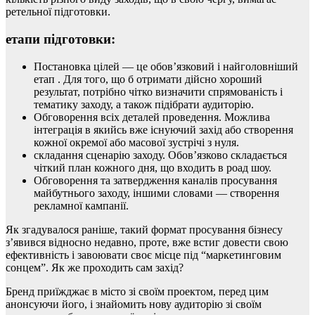
ретельної підготовки.
етапи підготовки:
Постановка цілей — це обов’язковий і найголовніший
етап . Для того, що б отримати дійсно хороший
результат, потрібно чітко визначити спрямованість і
тематику заходу, а також підібрати аудиторію.
Обговорення всіх деталей проведення. Можлива
інтеграція в якийсь вже існуючий захід або створення
кожної окремої або масової зустрічі з нуля.
складання сценарію заходу. Обов’язково складається
чіткий план кожного дня, що входить в роад шоу.
Обговорення та затвердження каналів просування
майбутнього заходу, іншими словами — створення
рекламної кампанії.
Як згадувалося раніше, такий формат просування бізнесу
з’явився відносно недавно, проте, вже встиг довести свою
ефективність і завоювати своє місце під “маркетинговим
сонцем”. Як же проходить сам захід?
Бренд приїжджає в місто зі своїм проектом, перед цим
анонсуючи його, і знайомить нову аудиторію зі своїм