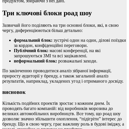
продуктом, збираючи з неї дані.
Три ключові блоки роад шоу
Зазвичай його поділяють на три основні блоки, які, в свою
чергу, диференціюються більш детально:
формальний блок:
зустрічі один на один, ділові поїздки
за кордон, конфіденційні переговори.
Публічний блок:
масові конференції, на які
запрошуються ЗМІ та всі зацікавлені.
неформальний блок:
розважальні заходи.
По закінченню проводитися аналіз зібраної інформації,
приросту аудиторії у бренду, а також загальний аналіз
результатів, наприклад, укладених угод і отриманого досвіду.
висновок
Кількість подібних проектів зростає з кожним днем. Їх
проводять багато компаній: від виробників морозива до
великих автомобільних виробництв. Все тому, що роад шоу
дозволяє значно збільшити охоплення, “підігріти” інтерес до
бренду. Що в свою чергу, грає важливу роль в будові іміджу, а