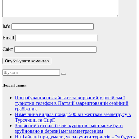
Ім'я
Email
Сайт
Недавні записи
Пограбування по-тайськи: за вирваний у російської
туристки телефон в Паттайї заарештований серійний
грабіжник
Німеччина видала понад 500 віз жертвам землетрусу в
Туреччині та Сирії
Зловісний сигнал: безліч курортів і міст може бути
зруйновано в березні мегаземлетрясеніем
На Тайвані придумали, як залучити туристів – їм будуть