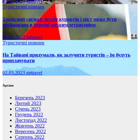
03.03.2023
ggtravel
Туристичні новини
Зловісний сигнал: безліч курортів і міст може бути
зруйновано в березні мегаземлетрясеніем
02.03.2023
ggtravel
Туристичні новини
На Тайвані придумали, як залучити туристів – їм будуть
приплачувати
02.03.2023
ggtravel
Архіви
Березень 2023
Лютий 2023
Січень 2023
Грудень 2022
Листопад 2022
Жовтень 2022
Вересень 2022
Серпень 2022