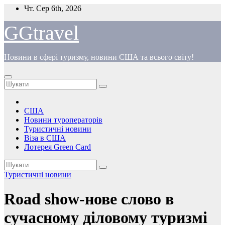
Перейти
Чт. Сер 6th, 2026
до
вмісту
GGtravel
Новини в сфері туризму, новини США та всього світу!
США
Новини туроператорів
Туристичні новини
Віза в США
Лотерея Green Card
Туристичні новини
Road show-нове слово в
сучасному діловому туризмі