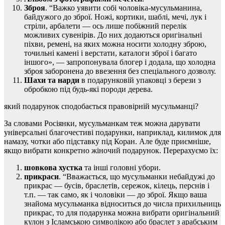
Зброя
. “Важко уявити собі чоловіка-мусульманина,
байдужого до зброї. Ножі, кортики, шаблі, мечі, лук і
стріли, арбалети — ось лише побіжний перелік
можливих сувенірів. До них додаються оригінальні
піхви, ремені, на яких можна носити холодну зброю,
точильні камені і верстати, каталоги зброї і багато
іншого», — запропонувала блогер і додала, що холодна
зброя заборонена до ввезення без спеціального дозволу.
Шахи та нарди
в подарунковій упаковці з берези з
обробкою під будь-які породи дерева.
який подарунок сподобається правовірній мусульманці?
За словами Росіянки, мусульманкам теж можна дарувати
універсальні благочестиві подарунки, наприклад, килимок для
намазу, чотки або підставку під Коран. Але буде приємніше,
якщо вибрати конкретно жіночий подарунок. Перерахуємо їх:
шовкова хустка
та інші головні убори.
прикраси
. “Вважається, що мусульманки небайдужі до
прикрас — бусів, браслетів, сережок, кілець, перснів і
т.п. — так само, як і чоловіки — до зброї. Якщо ваша
знайома мусульманка відноситься до числа прихильниць
прикрас, то для подарунка можна вибрати оригінальний
кулон з Ісламською символікою або браслет з арабським