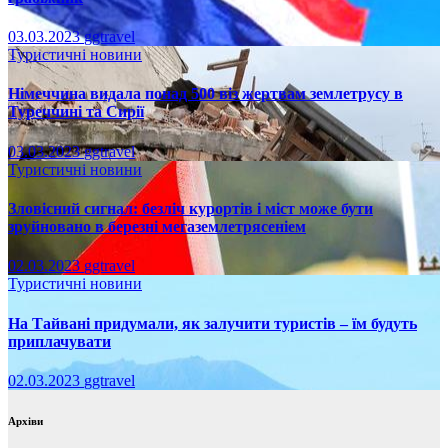
03.03.2023
ggtravel
Туристичні новини
Німеччина видала понад 500 віз жертвам землетрусу в
Туреччині та Сирії
03.03.2023
ggtravel
Туристичні новини
Зловісний сигнал: безліч курортів і міст може бути
зруйновано в березні мегаземлетрясеніем
02.03.2023
ggtravel
Туристичні новини
На Тайвані придумали, як залучити туристів – їм будуть
приплачувати
02.03.2023
ggtravel
Архіви