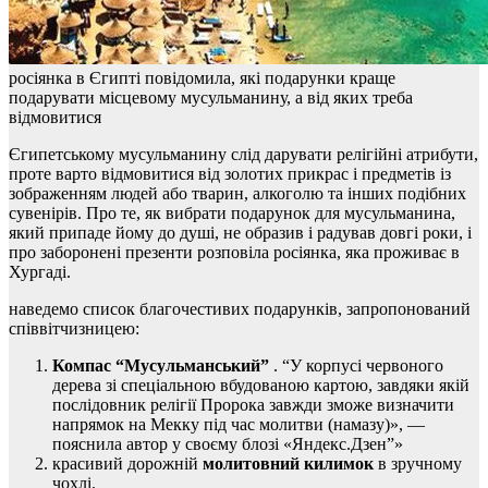
росіянка в Єгипті повідомила, які подарунки краще
подарувати місцевому мусульманину, а від яких треба
відмовитися
Єгипетському мусульманину слід дарувати релігійні атрибути,
проте варто відмовитися від золотих прикрас і предметів із
зображенням людей або тварин, алкоголю та інших подібних
сувенірів. Про те, як вибрати подарунок для мусульманина,
який припаде йому до душі, не образив і радував довгі роки, і
про заборонені презенти розповіла росіянка, яка проживає в
Хургаді.
наведемо список благочестивих подарунків, запропонований
співвітчизницею:
Компас “Мусульманський”
. “У корпусі червоного
дерева зі спеціальною вбудованою картою, завдяки якій
послідовник релігії Пророка завжди зможе визначити
напрямок на Мекку під час молитви (намазу)», —
пояснила автор у своєму блозі «Яндекс.Дзен”»
красивий дорожній
молитовний килимок
в зручному
чохлі.