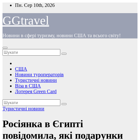
Перейти
Пн. Сер 10th, 2026
до
вмісту
GGtravel
Новини в сфері туризму, новини США та всього світу!
США
Новини туроператорів
Туристичні новини
Віза в США
Лотерея Green Card
Туристичні новини
Росіянка в Єгипті
повідомила, які подарунки