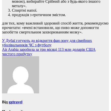
мовою), вибирайте Срібний або з будь-якого іншого
металу».
Спиртні напої.
продукція з еротичним змістом.
для тих, кому важливий здоровий спосіб життя, рекомендуємо
прочитати: «вчені встановили, що пиво може допомогти
запобігти смертельним захворюванням мозку».
Навігація
У Дубаї готують до відкриття фан-зону для сімейних
уболівальників ЧС з футболу
записів
Air Arabia заробила за три місяці 113 млн доларів США
чистого прибутку
Від
ggtravel