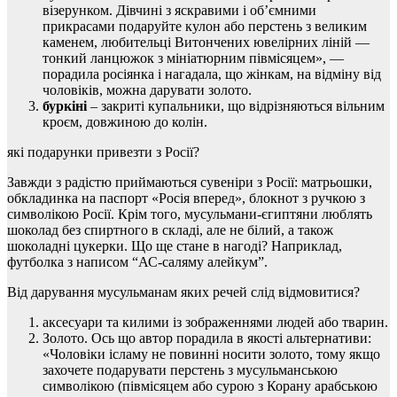
візерунком. Дівчині з яскравими і об’ємними
прикрасами подаруйте кулон або перстень з великим
каменем, любительці Витончених ювелірних ліній —
тонкий ланцюжок з мініатюрним півмісяцем», —
порадила росіянка і нагадала, що жінкам, на відміну від
чоловіків, можна дарувати золото.
буркіні
– закриті купальники, що відрізняються вільним
кроєм, довжиною до колін.
які подарунки привезти з Росії?
Завжди з радістю приймаються сувеніри з Росії: матрьошки,
обкладинка на паспорт «Росія вперед», блокнот з ручкою з
символікою Росії. Крім того, мусульмани-єгиптяни люблять
шоколад без спиртного в складі, але не білий, а також
шоколадні цукерки. Що ще стане в нагоді? Наприклад,
футболка з написом “АС-саляму алейкум”.
Від дарування мусульманам яких речей слід відмовитися?
аксесуари та килими із зображеннями людей або тварин.
Золото. Ось що автор порадила в якості альтернативи:
«Чоловіки ісламу не повинні носити золото, тому якщо
захочете подарувати перстень з мусульманською
символікою (півмісяцем або сурою з Корану арабською