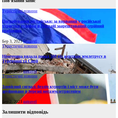
Пов’язаний запис
Туристичні новини
Пограбування по-тайськи: за вирваний у російської
туристки телефон в Паттайї заарештований серійний
грабіжник
Бер 3, 2023
ggtravel
Туристичні новини
Німеччина видала понад 500 віз жертвам землетрусу в
Туреччині та Сирії
Бер 3, 2023
ggtravel
Туристичні новини
Зловісний сигнал: безліч курортів і міст може бути
зруйновано в березні мегаземлетрясеніем
Бер 2, 2023
ggtravel
Залишити відповідь