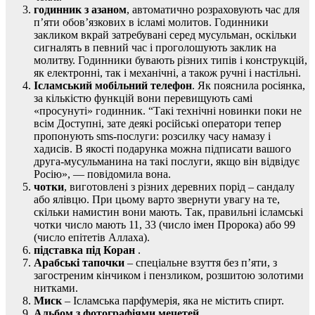
годинник з азаном
, автоматично розраховують час для
п’яти обов’язкових в ісламі молитов. Годинники
закликом вкрай затребувані серед мусульман, оскільки
сигналять в певний час і проголошують заклик на
молитву. Годинники бувають різних типів і конструкцій,
як електронні, так і механічні, а також ручні і настільні.
Ісламський мобільний телефон
. Як пояснила росіянка,
за кількістю функцій вони перевищують самі
«просунуті» годинник. “Такі технічні новинки поки не
всім Доступні, зате деякі російські оператори тепер
пропонують sms-послуги: розсилку часу намазу і
хадисів. В якості подарунка можна підписати вашого
друга-мусульманина на такі послуги, якщо він відвідує
Росію», — повідомила вона.
чотки
, виготовлені з різних деревних порід – сандалу
або ялівцю. При цьому варто звернути увагу на те,
скільки намистин вони мають. Так, правильні ісламські
чотки число мають 11, 33 (число імен Пророка) або 99
(число епітетів Аллаха).
підставка під Коран
.
Арабські тапочки
– спеціальне взуття без п’яти, з
загостреним кінчиком і пензликом, розшитою золотими
нитками.
Миск
– Ісламська парфумерія, яка не містить спирт.
Альбом з фотографіями мечетей
.