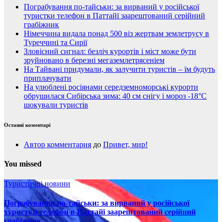
Пограбування по-тайськи: за вирваний у російської
туристки телефон в Паттайї заарештований серійний
грабіжник
Німеччина видала понад 500 віз жертвам землетрусу в
Туреччині та Сирії
Зловісний сигнал: безліч курортів і міст може бути
зруйновано в березні мегаземлетрясеніем
На Тайвані придумали, як залучити туристів – їм будуть
приплачувати
На улюблені росіянами середземноморські курорти
обрушилася Сибірська зима: 40 см снігу і мороз -18°C
шокували туристів
Останні коментарі
Автор комментария
до
Привет, мир!
You missed
Туристичні новини
Пограбування по-тайськи: за вирваний у російської
туристки телефон в Паттайї заарештований серійний
грабіжник