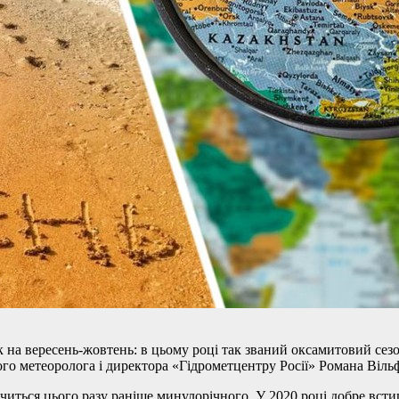
а вересень-жовтень: в цьому році так званий оксамитовий сезон
го метеоролога і директора «Гідрометцентру Росії» Романа Віль
нчиться цього разу раніше минулорічного. У 2020 році добре всти