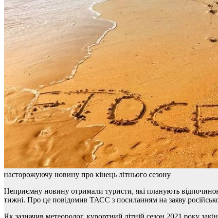
насторожуючу новину про кінець літнього сезону
Неприємну новину отримали туристи, які планують відпочинок н
тижні. Про це повідомив ТАСС з посиланням на заяву російсько
Як зазначив метеоролог, курортний літній сезон 2021 року закі