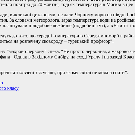
тепло повітрю до 20 жовтня, тоді як температура в Москві в цей
опади, викликані циклонами, не дали Чорному морю на півдні Росі
ня. За словами метеоролога, зараз температура води на російськ
и влаштували цілодобове лежбище (подробиці тут), а в Єгипті і з
дуть до того, що середні температури в Середземномор’ї в районі 
ориться на розпечену сковороду – турецький професор”.
ану “махрово-червону” спеку. “Не просто червоним, а махрово-
ьфанд . Однак в Західному Сибіру, на сході Уралу і на заході Кр
очитати:»вчені з’ясували, при якому світлі не можна спати”.
аю
ого класу