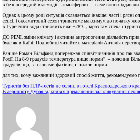
в безпосередній взаємодії з атмосферою — саме вони віддавали 
Однак в цьому році ситуація складається інакше: часті і рясні 
сенсі, і оксамитовий сезон триватиме максимум до початку жовт
в Туреччині вода становить вже +28°C, зараз там спека і турист
ДО РЕЧІ, зміни клімату і активна антропогенна діяльність приве
буде як в Каїрі. Подробиці читайте в матеріалі»Анталія перетв
Раніше Роман Вільфанд попереджав співвітчизників про так зв
Росії. На 8-9 градусів температура вище норми”, – пояснив Віл
градусів, що, за словами фахівця, є нижче норми.
для тих, кому важливий здоровий спосіб життя, рекомендуємо пр
Навігація
Туристів без ПЛР-тестів не селять в готелі Краснодарського кр
В аеропорту Дубая відкрився преміальний зал очікування перш
записів