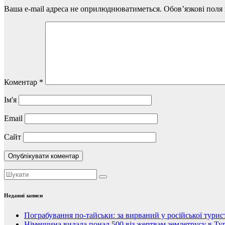
Ваша e-mail адреса не оприлюднюватиметься.
Обов’язкові поля
Коментар
*
Ім'я
Email
Сайт
Недавні записи
Пограбування по-тайськи: за вирваний у російської тури
Німеччина видала понад 500 віз жертвам землетрусу в Тур