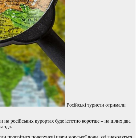
Російські туристи отримали
 на російських курортах буде істотно коротше – на цілих два
фанда.
гли прогрітися поверхневі шари морської води, які знаходяться