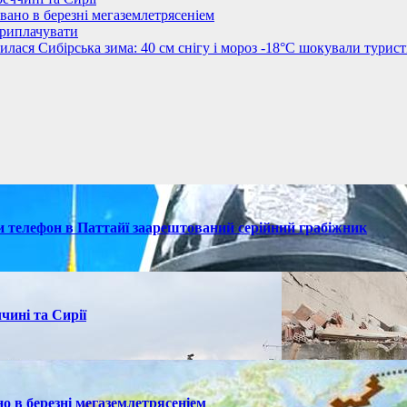
овано в березні мегаземлетрясеніем
приплачувати
лася Сибірська зима: 40 см снігу і мороз -18°C шокували турист
ки телефон в Паттайї заарештований серійний грабіжник
чині та Сирії
но в березні мегаземлетрясеніем