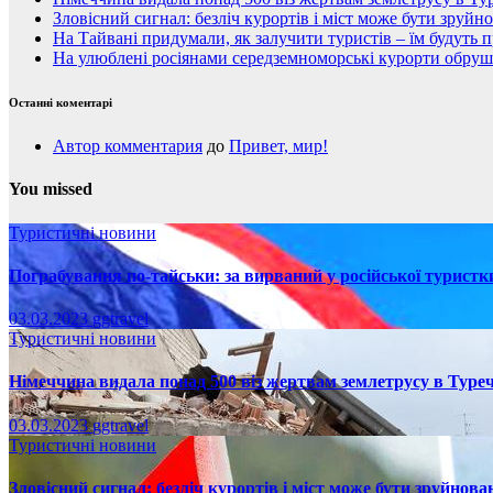
Зловісний сигнал: безліч курортів і міст може бути зруйн
На Тайвані придумали, як залучити туристів – їм будуть 
На улюблені росіянами середземноморські курорти обруши
Останні коментарі
Автор комментария
до
Привет, мир!
You missed
Туристичні новини
Пограбування по-тайськи: за вирваний у російської турист
03.03.2023
ggtravel
Туристичні новини
Німеччина видала понад 500 віз жертвам землетрусу в Туреч
03.03.2023
ggtravel
Туристичні новини
Зловісний сигнал: безліч курортів і міст може бути зруйнова