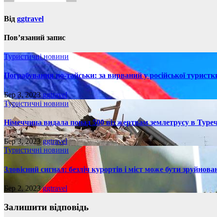
Від
ggtravel
Пов’язаний запис
Туристичні новини
Пограбування по-тайськи: за вирваний у російської турист
Бер 3, 2023
ggtravel
Туристичні новини
Німеччина видала понад 500 віз жертвам землетрусу в Туреч
Бер 3, 2023
ggtravel
Туристичні новини
Зловісний сигнал: безліч курортів і міст може бути зруйнова
Бер 2, 2023
ggtravel
Залишити відповідь