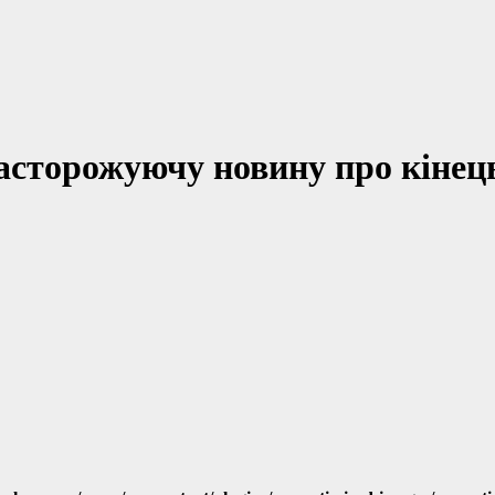
асторожуючу новину про кінець