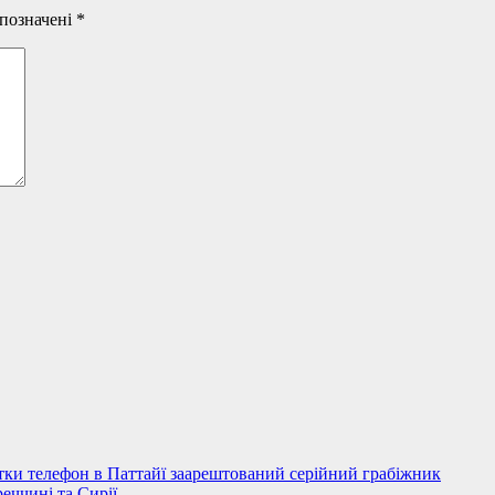
 позначені
*
стки телефон в Паттайї заарештований серійний грабіжник
еччині та Сирії