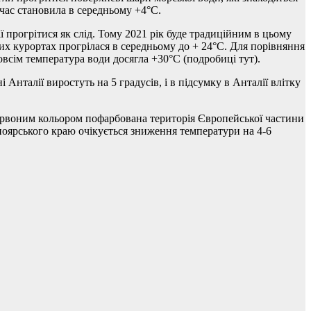
 час становила в середньому +4°C.
ї прогрітися як слід. Тому 2021 рік буде традиційним в цьому
их курортах прогрілася в середньому до + 24°C. Для порівняння
овсім температура води досягла +30°C (подробиці тут).
Анталії виростуть на 5 градусів, і в підсумку в Анталії влітку
червоним кольором пофарбована територія Європейської частини
асноярського краю очікується зниження температури на 4-6