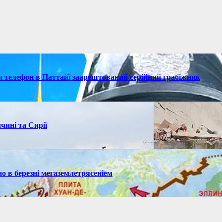
ки телефон в Паттайї заарештований серійний грабіжник
чині та Сирії
но в березні мегаземлетрясеніем