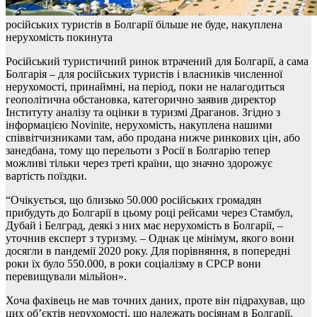
російських туристів в Болгарії більше не буде, накуплена
нерухомість покинута
Російський туристичний ринок втрачений для Болгарії, а сама
Болгарія – для російських туристів і власників численної
нерухомості, принаймні, на період, поки не налагодиться
геополітична обстановка, категорично заявив директор
Інституту аналізу та оцінки в туризмі Драганов. Згідно з
інформацією Novinite, нерухомість, накуплена нашими
співвітчизниками там, або продана нижче ринкових цін, або
занедбана, тому що перельоти з Росії в Болгарію тепер
можливі тільки через треті країни, що значно здорожує
вартість поїздки.
“Очікується, що близько 50.000 російських громадян
прибудуть до Болгарії в цьому році рейсами через Стамбул,
Дубай і Белград, деякі з них має нерухомість в Болгарії, –
уточнив експерт з туризму. – Однак це мінімум, якого вони
досягли в пандемії 2020 року. Для порівняння, в попередні
роки їх було 550.000, в роки соціалізму в СРСР вони
перевищували мільйон».
Хоча фахівець не мав точних даних, проте він підрахував, що
цих об’єктів нерухомості, що належать росіянам в Болгарії,