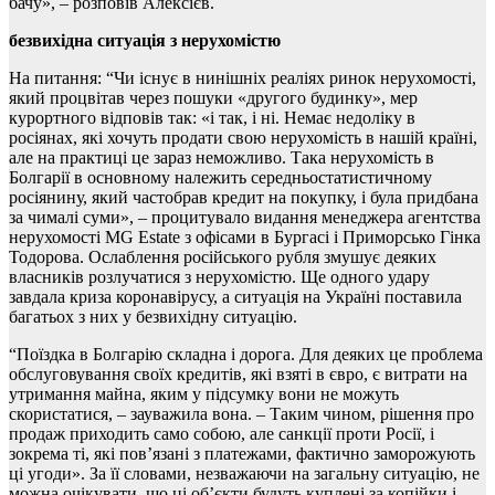
бачу», – розповів Алексієв.
безвихідна ситуація з нерухомістю
На питання: “Чи існує в нинішніх реаліях ринок нерухомості,
який процвітав через пошуки «другого будинку», мер
курортного відповів так: «і так, і ні. Немає недоліку в
росіянах, які хочуть продати свою нерухомість в нашій країні,
але на практиці це зараз неможливо. Така нерухомість в
Болгарії в основному належить середньостатистичному
росіянину, який частобрав кредит на покупку, і була придбана
за чималі суми», – процитувало видання менеджера агентства
нерухомості MG Estate з офісами в Бургасі і Приморсько Гінка
Тодорова. Ослаблення російського рубля змушує деяких
власників розлучатися з нерухомістю. Ще одного удару
завдала криза коронавірусу, а ситуація на Україні поставила
багатьох з них у безвихідну ситуацію.
“Поїздка в Болгарію складна і дорога. Для деяких це проблема
обслуговування своїх кредитів, які взяті в євро, є витрати на
утримання майна, яким у підсумку вони не можуть
скористатися, – зауважила вона. – Таким чином, рішення про
продаж приходить само собою, але санкції проти Росії, і
зокрема ті, які пов’язані з платежами, фактично заморожують
ці угоди». За її словами, незважаючи на загальну ситуацію, не
можна очікувати, що ці об’єкти будуть куплені за копійки і