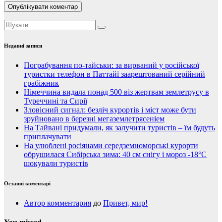
Недавні записи
Пограбування по-тайськи: за вирваний у російської
туристки телефон в Паттайї заарештований серійний
грабіжник
Німеччина видала понад 500 віз жертвам землетрусу в
Туреччині та Сирії
Зловісний сигнал: безліч курортів і міст може бути
зруйновано в березні мегаземлетрясеніем
На Тайвані придумали, як залучити туристів – їм будуть
приплачувати
На улюблені росіянами середземноморські курорти
обрушилася Сибірська зима: 40 см снігу і мороз -18°C
шокували туристів
Останні коментарі
Автор комментария
до
Привет, мир!