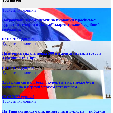
You missed
Туристичні новини
Пограбування по-тайськи: за вирваний у російської
туристки телефон в Паттайї заарештований серійний
грабіжник
03.03.2023
ggtravel
Туристичні новини
Німеччина видала понад 500 віз жертвам землетрусу в
Туреччині та Сирії
03.03.2023
ggtravel
Туристичні новини
Зловісний сигнал: безліч курортів і міст може бути
зруйновано в березні мегаземлетрясеніем
02.03.2023
ggtravel
Туристичні новини
На Тайвані придумали, як залучити туристів – їм будуть