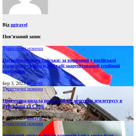
Від
ggtravel
Пов’язаний запис
Туристичні новини
Пограбування по-тайськи: за вирваний у російської
туристки телефон в Паттайї заарештований серійний
грабіжник
Бер 3, 2023
ggtravel
Туристичні новини
Німеччина видала понад 500 віз жертвам землетрусу в
Туреччині та Сирії
Бер 3, 2023
ggtravel
Туристичні новини
Зловісний сигнал: безліч курортів і міст може бути