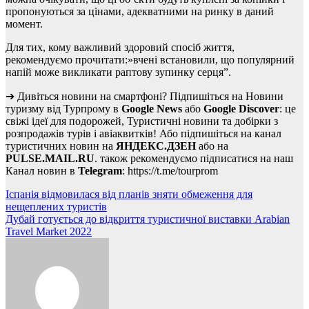
пропонуються за цінами, адекватними на ринку в даний
момент.
Для тих, кому важливий здоровий спосіб життя,
рекомендуємо прочитати:»вчені встановили, що популярний
напій може викликати раптову зупинку серця”.
➔ Дивіться новини на смартфоні? Підпишіться на Новини
туризму від Турпрому в
Google News
або
Google Discover
: це
свіжі ідеї для подорожей, Туристичні новини та добірки з
розпродажів турів і авіаквитків! Або підпишіться на канал
туристичних новин на
ЯНДЕКС.ДЗЕН
або на
PULSE.MAIL.RU
. також рекомендуємо підписатися на наш
Канал новин в
Telegram
: https://t.me/tourprom
Навігація
Іспанія відмовилася від планів зняти обмеження для
нещеплених туристів
записів
Дубай готується до відкриття туристичної виставки Arabian
Travel Market 2022