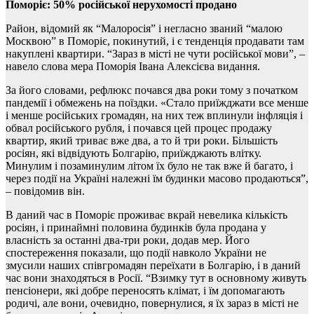
Поморіє: 50% російської нерухомості продано
Район, відомий як “Малоросія” і негласно званий “малою
Москвою” в Поморіє, покинутий, і є тенденція продавати там
накуплені квартири. “Зараз в місті не чути російської мови”, –
навело слова мера Поморія Івана Алексієва видання.
За його словами, рефлюкс почався два роки тому з початком
пандемії і обмежень на поїздки. «Стало приїжджати все менше
і менше російських громадян, на них теж вплинули інфляція і
обвал російського рубля, і почався цей процес продажу
квартир, який триває вже два, а то й три роки. Більшість
росіян, які відвідують Болгарію, приїжджають влітку.
Минулим і позаминулим літом їх було не так вже й багато, і
через події на Україні належні їм будинки масово продаються”,
– повідомив він.
В даний час в Поморіє проживає вкрай невелика кількість
росіян, і принаймні половина будинків була продана у
власність за останні два-три роки, додав мер. Його
спостереження показали, що події навколо України не
змусили наших співгромадян переїхати в Болгарію, і в даний
час вони знаходяться в Росії. “Взимку тут в основному живуть
пенсіонери, які добре переносять клімат, і їм допомагають
родичі, але вони, очевидно, повернулися, я їх зараз в місті не