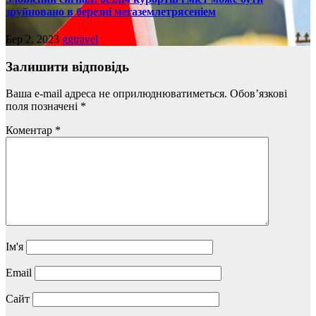
зруйновано в березні мегаземлетрясеніем
Бер 2, 2023
ggtravel
Залишити відповідь
Ваша e-mail адреса не оприлюднюватиметься.
Обов’язкові
поля позначені
*
Коментар
*
Ім'я
Email
Сайт