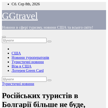
Перейти
Сб. Сер 8th, 2026
до
вмісту
GGtravel
Новини в сфері туризму, новини США та всього світу!
США
Новини туроператорів
Туристичні новини
Віза в США
Лотерея Green Card
Туристичні новини
Російських туристів в
Болгарії більше не буде,