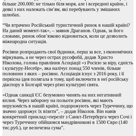
більше 200.000: не тільки біля моря, але і всередині країни, і
деякі з них належать сім’ям, які перебувають у змішаних
шлюбах.
“Чи втрачено Російський туристичний ринок в нашій країні?
На даний момент-так», – заявив Драганов. Однак, за його
словами, ринок обов’язково відновиться, коли це дозволить
міжнародна ситуація.
Росіяни розпродають свої будинки, перш за все, з економічних
міркувань, а не через острах русофобії, додав Христо
Ніколова, голова правління Асоціації «з Росією за віру, єдність
і культуру-Несебр», яка налічує понад 550 членів, більше
половини з яких – росіяни. Асоціація існує з 2016 року, і її
первісна ідея полягала в тому, щоб включити в неї російську
діаспору в Болгарії через різні культурні свята.
«Однак санкції ЄС безумовно чинять на них негативний
вплив. Через заборону на польоти росіяни, які мають
нерухомість в нашій країні, подорожують через Туреччину, що
значно здорожує їх візити”, – додав Ніколов. Він навів
конкретний приклад:»переліт з Санкт-Петербурга через Сочі і
через Туреччину обійшовся мандрівникові в 1500 Євро (140
тис.руб.), це величезна сума”.