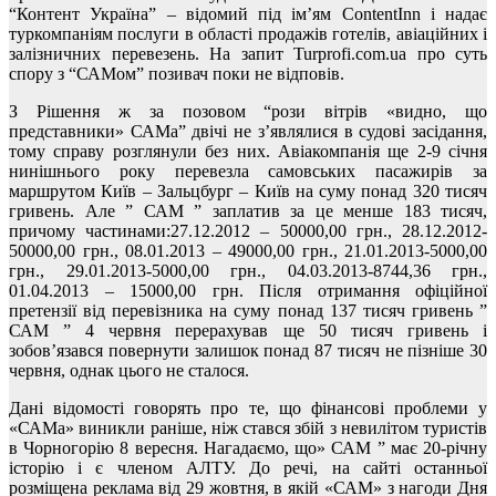
“Контент Україна” – відомий під ім’ям ContentInn і надає
туркомпаніям послуги в області продажів готелів, авіаційних і
залізничних перевезень. На запит Turprofi.com.ua про суть
спору з “САМом” позивач поки не відповів.
З Рішення ж за позовом “рози вітрів «видно, що
представники» САМа” двічі не з’являлися в судові засідання,
тому справу розглянули без них. Авіакомпанія ще 2-9 січня
нинішнього року перевезла самовських пасажирів за
маршрутом Київ – Зальцбург – Київ на суму понад 320 тисяч
гривень. Але ” САМ ” заплатив за це менше 183 тисяч,
причому частинами:27.12.2012 – 50000,00 грн., 28.12.2012-
50000,00 грн., 08.01.2013 – 49000,00 грн., 21.01.2013-5000,00
грн., 29.01.2013-5000,00 грн., 04.03.2013-8744,36 грн.,
01.04.2013 – 15000,00 грн. Після отримання офіційної
претензії від перевізника на суму понад 137 тисяч гривень ”
САМ ” 4 червня перерахував ще 50 тисяч гривень і
зобов’язався повернути залишок понад 87 тисяч не пізніше 30
червня, однак цього не сталося.
Дані відомості говорять про те, що фінансові проблеми у
«САМа» виникли раніше, ніж стався збій з невилітом туристів
в Чорногорію 8 вересня. Нагадаємо, що» САМ ” має 20-річну
історію і є членом АЛТУ. До речі, на сайті останньої
розміщена реклама від 29 жовтня, в якій «САМ» з нагоди Дня