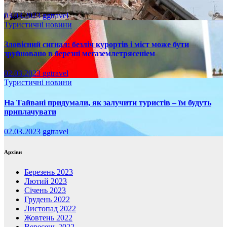
03.03.2023
ggtravel
Туристичні новини
Зловісний сигнал: безліч курортів і міст може бути
зруйновано в березні мегаземлетрясеніем
02.03.2023
ggtravel
Туристичні новини
На Тайвані придумали, як залучити туристів – їм будуть
приплачувати
02.03.2023
ggtravel
Архіви
Березень 2023
Лютий 2023
Січень 2023
Грудень 2022
Листопад 2022
Жовтень 2022
Вересень 2022