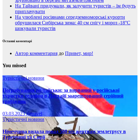
зруйновано в березні мегаземлетрясеніем
На Тайвані придумали, як залучити туристів – їм будуть
приплачувати
На улюблені росіянами середземноморські курорти
обрушилася Сибірська зима: 40 см снігу і мороз -18°C
шокували туристів
Останні коментарі
Автор комментария
до
Привет, мир!
You missed
Туристичні новини
Пограбування по-тайськи: за вирваний у російської
туристки телефон в Паттайї заарештований серійний
грабіжник
03.03.2023
ggtravel
Туристичні новини
Німеччина видала понад 500 віз жертвам землетрусу в
Туреччині та Сирії