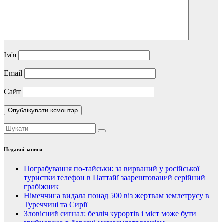
Ім'я
Email
Сайт
Недавні записи
Пограбування по-тайськи: за вирваний у російської
туристки телефон в Паттайї заарештований серійний
грабіжник
Німеччина видала понад 500 віз жертвам землетрусу в
Туреччині та Сирії
Зловісний сигнал: безліч курортів і міст може бути