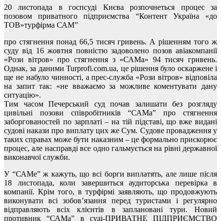
20 листопада в госпсуді Києва розпочнеться процес за
позовом приватного підприємства “Контент Україна «до
ТОВ»турфірма САМ”
про стягнення понад 66,5 тисяч гривень. А рішенням того ж
суду від 16 жовтня повністю задоволено позов авіакомпанії
«Рози вітров» про стягнення з «САМа» 94 тисяч гривень.
Однак, за даними Turprofi.com.ua, це рішення було оскаржене і
ще не набуло чинності, а прес-служба «Рози вітров» відповіла
на запит так: «не вважаємо за можливе коментувати дану
ситуацію».
Тим часом Печерський суд почав залишати без розгляду
цивільні позови співробітників “САМа” про стягнення
заборгованостей по зарплаті – на тій підставі, що вже видані
судові накази про виплату цих же Сум. Судове провадження у
таких справах може бути наказним – це формально прискорює
процес, але насправді все одно гальмується на рівні державної
виконавчої служби.
У “САМе” ж кажуть, що всі борги виплатять, але лише після
18 листопада, коли завершиться аудиторська перевірка в
компанії. Крім того, в турфірмі заявляють, що продовжують
виконувати всі зобов’язання перед туристами і регулярно
відправляють всіх клієнтів в заплановані тури. Новий
противник “САМа” в суді-ПРИВАТНЕ ПІДПРИЄМСТВО