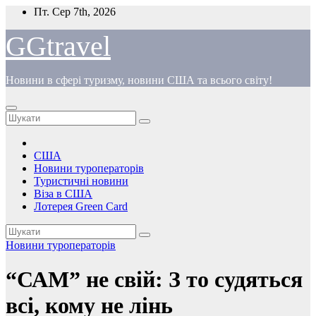
Перейти
Пт. Сер 7th, 2026
до
вмісту
GGtravel
Новини в сфері туризму, новини США та всього світу!
США
Новини туроператорів
Туристичні новини
Віза в США
Лотерея Green Card
Новини туроператорів
“САМ” не свій: З то судяться
всі, кому не лінь