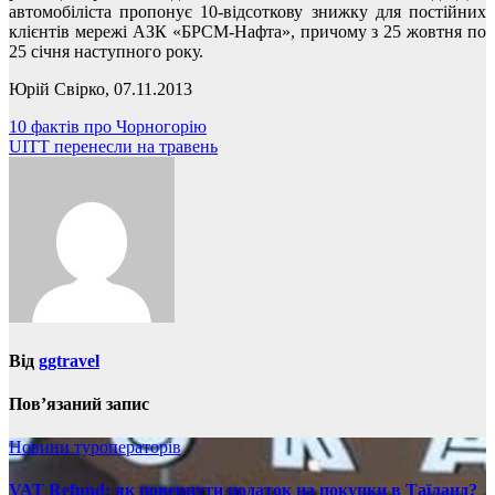
автомобіліста пропонує 10-відсоткову знижку для постійних
клієнтів мережі АЗК «БРСМ-Нафта», причому з 25 жовтня по
25 січня наступного року.
Юрій Свірко, 07.11.2013
Навігація
10 фактів про Чорногорію
UITT перенесли на травень
записів
Від
ggtravel
Пов’язаний запис
Новини туроператорів
VAT Refund: як повернути податок на покупки в Таїланд?