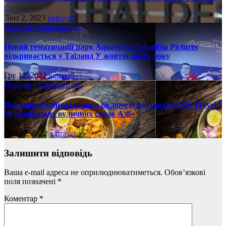
Лют 2, 2023
ggtravel
Новини туроператорів
Новий тематичний парк Aquaverse Columbia Pictures
відкривається у Таїланд У жовтні цього року
Гру 12, 2022
ggtravel
Новини туроператорів
Популярні тайські страви включені до списку CNN Travel ”
50 найкращих вуличних страв Азії»
Лис 22, 2022
ggtravel
Залишити відповідь
Ваша e-mail адреса не оприлюднюватиметься.
Обов’язкові
поля позначені
*
Коментар
*