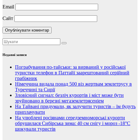
Email
Сайт
Недавні записи
Пограбування по-тайськи: за вирваний у російської
туристки телефон в Паттайї заарештований серійний
грабіжник
Німеччина видала понад 500 віз жертвам землетрусу в
Туреччині та Сирії
Зловісний сигнал: безліч курортів і міст може бути
зруйновано в березні мегаземлетрясеніем
На Тайвані придумали, як залучити туристів – їм будуть
приплачувати
На улюблені росіянами середземноморські курорти
обрушилася Сибірська зима: 40 см снігу і мороз -18°C
шокували туристів