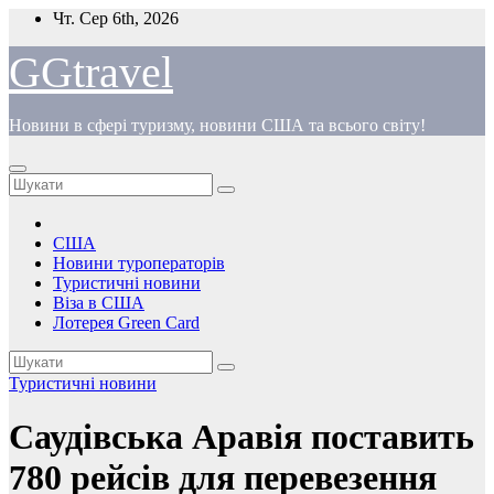
Перейти
Чт. Сер 6th, 2026
до
вмісту
GGtravel
Новини в сфері туризму, новини США та всього світу!
США
Новини туроператорів
Туристичні новини
Віза в США
Лотерея Green Card
Туристичні новини
Саудівська Аравія поставить
780 рейсів для перевезення