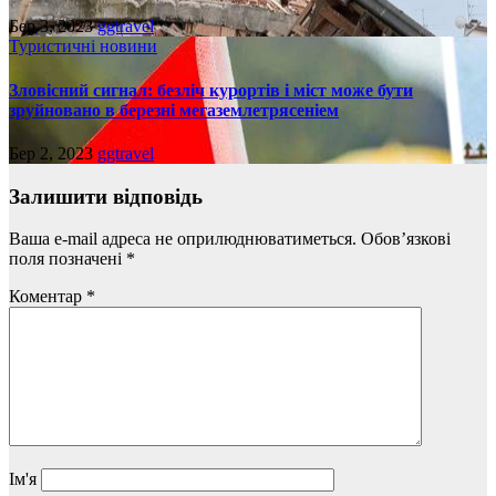
Бер 3, 2023
ggtravel
Туристичні новини
Зловісний сигнал: безліч курортів і міст може бути
зруйновано в березні мегаземлетрясеніем
Бер 2, 2023
ggtravel
Залишити відповідь
Ваша e-mail адреса не оприлюднюватиметься.
Обов’язкові
поля позначені
*
Коментар
*
Ім'я