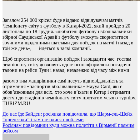
Загалом 254 000 крісел буде віддано відвідувачам матчів
Чемпіонату світу з футболу в Катарі-2022, який пройде з 20
листопада по 18 грудня. «любителі футболу і вболівальники
збірної Саудівської Аравії з футболу зможуть скористатися
зручними щоденними шатлами для поїздок на матчі і назад в
той же день», — йдеться в заяві компанії.
Щоб спростити організацію поїздок і заощадити час, гостям
чемпіонату світу дозволять одночасно оформляти посадочні
талони на рейси Туди і назад, незалежно від часу між ними.
разом з тим мандрівники самі несуть відповідальність за
отримання «паспортів вболівальника» Hayya Card, які є
обов’язковими для всіх, хто хоче в’їхати в Катар і отримати
доступ до стадіонів чемпіонату світу протягом усього турніру.
TURIZM.RU
Навігація
До нас їде Байден: росіянка повідомила, що Шарм-ель-Шейх
“причесали” і там почалися проблеми
записів
Росіянам повідомили куди можна полетіти з Вірменії прямим
рейсом