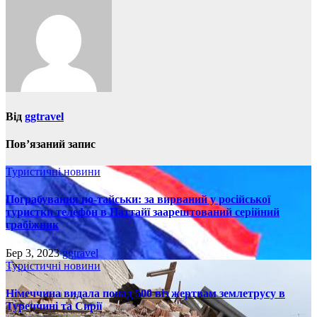
Від
ggtravel
Пов’язаний запис
Туристичні новини
Пограбування по-тайськи: за вирваний у російської
туристки телефон в Паттайї заарештований серійний
грабіжник
Бер 3, 2023
ggtravel
Туристичні новини
Німеччина видала понад 500 віз жертвам землетрусу в
Туреччині та Сирії