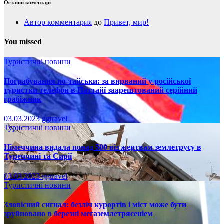
Останні коментарі
Автор комментария
до
Привет, мир!
You missed
Туристичні новини
Пограбування по-тайськи: за вирваний у російської
туристки телефон в Паттайї заарештований серійний
грабіжник
03.03.2023
ggtravel
Туристичні новини
Німеччина видала понад 500 віз жертвам землетрусу в
Туреччині та Сирії
03.03.2023
ggtravel
Туристичні новини
Зловісний сигнал: безліч курортів і міст може бути
зруйновано в березні мегаземлетрясеніем