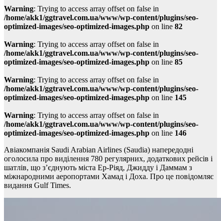
Warning
: Trying to access array offset on false in
/home/akk1/ggtravel.com.ua/www/wp-content/plugins/seo-
optimized-images/seo-optimized-images.php
on line
82
Warning
: Trying to access array offset on false in
/home/akk1/ggtravel.com.ua/www/wp-content/plugins/seo-
optimized-images/seo-optimized-images.php
on line
85
Warning
: Trying to access array offset on false in
/home/akk1/ggtravel.com.ua/www/wp-content/plugins/seo-
optimized-images/seo-optimized-images.php
on line
145
Warning
: Trying to access array offset on false in
/home/akk1/ggtravel.com.ua/www/wp-content/plugins/seo-
optimized-images/seo-optimized-images.php
on line
146
Авіакомпанія Saudi Arabian Airlines (Saudia) напередодні
оголосила про виділення 780 регулярних, додаткових рейсів і
шатлів, що з’єднують міста Ер-Ріяд, Джидду і Даммам з
міжнародними аеропортами Хамад і Доха. Про це повідомляє
видання Gulf Times.