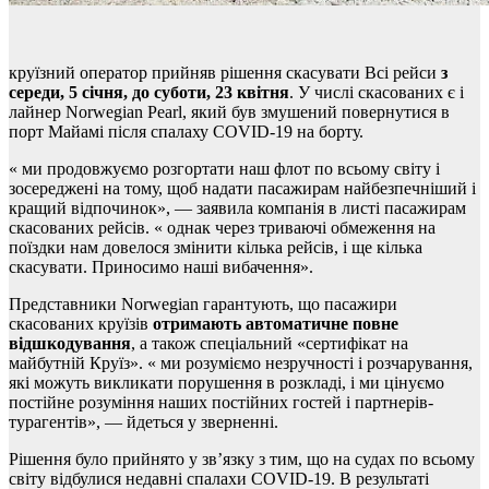
круїзний оператор прийняв рішення скасувати Всі рейси
з
середи, 5 січня, до суботи, 23 квітня
. У числі скасованих є і
лайнер Norwegian Pearl, який був змушений повернутися в
порт Майамі після спалаху COVID-19 на борту.
« ми продовжуємо розгортати наш флот по всьому світу і
зосереджені на тому, щоб надати пасажирам найбезпечніший і
кращий відпочинок», — заявила компанія в листі пасажирам
скасованих рейсів. « однак через триваючі обмеження на
поїздки нам довелося змінити кілька рейсів, і ще кілька
скасувати. Приносимо наші вибачення».
Представники Norwegian гарантують, що пасажири
скасованих круїзів
отримають автоматичне повне
відшкодування
, а також спеціальний «сертифікат на
майбутній Круїз». « ми розуміємо незручності і розчарування,
які можуть викликати порушення в розкладі, і ми цінуємо
постійне розуміння наших постійних гостей і партнерів-
турагентів», — йдеться у зверненні.
Рішення було прийнято у зв’язку з тим, що на судах по всьому
світу відбулися недавні спалахи COVID-19. В результаті