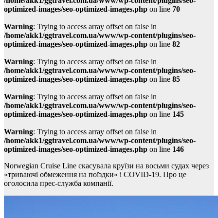
/home/akk1/ggtravel.com.ua/www/wp-content/plugins/seo-
optimized-images/seo-optimized-images.php
on line
70
Warning
: Trying to access array offset on false in
/home/akk1/ggtravel.com.ua/www/wp-content/plugins/seo-
optimized-images/seo-optimized-images.php
on line
82
Warning
: Trying to access array offset on false in
/home/akk1/ggtravel.com.ua/www/wp-content/plugins/seo-
optimized-images/seo-optimized-images.php
on line
85
Warning
: Trying to access array offset on false in
/home/akk1/ggtravel.com.ua/www/wp-content/plugins/seo-
optimized-images/seo-optimized-images.php
on line
145
Warning
: Trying to access array offset on false in
/home/akk1/ggtravel.com.ua/www/wp-content/plugins/seo-
optimized-images/seo-optimized-images.php
on line
146
Norwegian Cruise Line скасувала круїзи на восьми судах через
«триваючі обмеження на поїздки» і COVID-19. Про це
оголосила прес-служба компанії.