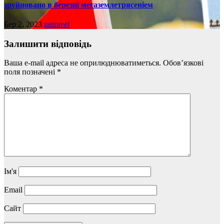
зруйновано в березні мегаземлетрясеніем
Бер 2, 2023
ggtravel
Залишити відповідь
Ваша e-mail адреса не оприлюднюватиметься.
Обов’язкові
поля позначені
*
Коментар
*
Ім'я
Email
Сайт