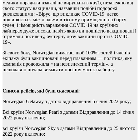
медики порадили взагалі не вирушати в круїз, незалежно від
свого статусу вакцинації, назвавши подібні подорожі
ризикованими: «Вірус, що викликає COVID-19, легко
поширюється між людьми в тісному приміщенні на борту
суден, і ймовірність зараження COVID-19 на круїзних
лайнерах дуже висока, навіть якщо ви повністю вакциновані і
отримали посилену, бустерну дозу вакцини проти COVID-
19».
Зі свого боку, Norwegian вимагає, щоб 100% гостей і членів
екіпажу були вакциновані перед плаванням — політика, яку
компанія продовжила « на невизначений термін», а
нещодавно почала вимагати носіння масок на борту.
Список рейсів, які були скасовані
:
Norwegian Getaway з датою відправлення 5 січня 2022 року;
Всі круїзи Norwegian Pearl з датами Відправлення до 14 січня
2022 року включно;
всі круїзи Norwegian Sky з датами Відправлення до 25 лютого
2022 року включно;