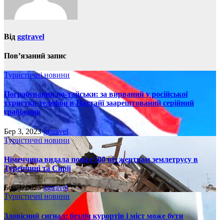
Від
ggtravel
Пов’язаний запис
Туристичні новини
Пограбування по-тайськи: за вирваний у російської
туристки телефон в Паттайї заарештований серійний
грабіжник
Бер 3, 2023
ggtravel
Туристичні новини
Німеччина видала понад 500 віз жертвам землетрусу в
Туреччині та Сирії
Бер 3, 2023
ggtravel
Туристичні новини
Зловісний сигнал: безліч курортів і міст може бути