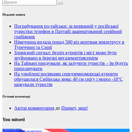
Недавні записи
Пограбування по-тайськи: за вирваний у російської
туристки телефон в Паттайї заарештований серійний
грабіжник
Німеччина видала понад 500 віз жертвам землетрусу в
Туреччині та Сирії
Зловісний сигнал: безліч курортів і міст може бути
зруйновано в березні мегаземлетрясеніем
На Тайвані придумали, як залучити туристів – їм будуть
приплачувати
На улюблені росіянами середземноморські курорти
обрушилася Сибірська зима: 40 см снігу і мороз -18°C
шокували туристів
Останні коментарі
Автор комментария
до
Привет, мир!
You missed
Туристичні новини