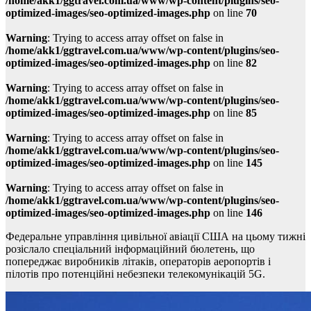
/home/akk1/ggtravel.com.ua/www/wp-content/plugins/seo-
optimized-images/seo-optimized-images.php
on line
70
Warning
: Trying to access array offset on false in
/home/akk1/ggtravel.com.ua/www/wp-content/plugins/seo-
optimized-images/seo-optimized-images.php
on line
82
Warning
: Trying to access array offset on false in
/home/akk1/ggtravel.com.ua/www/wp-content/plugins/seo-
optimized-images/seo-optimized-images.php
on line
85
Warning
: Trying to access array offset on false in
/home/akk1/ggtravel.com.ua/www/wp-content/plugins/seo-
optimized-images/seo-optimized-images.php
on line
145
Warning
: Trying to access array offset on false in
/home/akk1/ggtravel.com.ua/www/wp-content/plugins/seo-
optimized-images/seo-optimized-images.php
on line
146
Федеральне управління цивільної авіації США на цьому тижні
розіслало спеціальний інформаційний бюлетень, що
попереджає виробників літаків, операторів аеропортів і
пілотів про потенційні небезпеки телекомунікацій 5G.