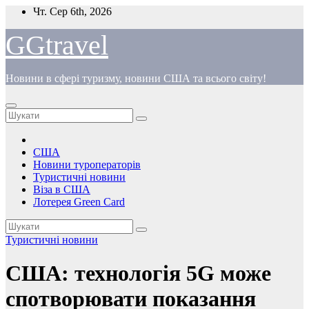
Перейти
Чт. Сер 6th, 2026
до
вмісту
GGtravel
Новини в сфері туризму, новини США та всього світу!
США
Новини туроператорів
Туристичні новини
Віза в США
Лотерея Green Card
Туристичні новини
США: технологія 5G може
спотворювати показання