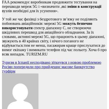
FAA рекомендує виробникам продовжити тестування на
перешкоди мереж 5G і «визначити ,які
зміни в конструкції
вузлів необхідні для їх усунення».
У той же час фахівці з бездротового зв’язку не поділяють
побоювань авіаційників: мережі 5G
можуть безпечно
використовувати
спектр діапазону С, не створюючи
шкідливих перешкод для авіаційного обладнання. За їх
словами, активні мережі 5G, що працюють в цьому діапазоні,
звужують в 40 країнах світу, і нічого поганого не
відбувається.тим не менш, пасажирам краще прислухатися до
вимог екіпажу і вимикати телефон під час польоту. Хоча б про
всяк випадок. TURIZM.RU
Навігація
Туризм в Іспанії несподівано зіткнувся з новою проблемою
Росіян попередили про прийдешнє масове банкрутство
записів
турфірм