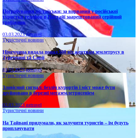
Пограбування по-тайськи: за вирваний у російської
туристки телефон в Паттайї заарештований серійний
грабіжник
03.03.2023
ggtravel
Туристичні новини
Німеччина видала понад 500 віз жертвам землетрусу в
Туреччині та Сирії
03.03.2023
ggtravel
Туристичні новини
Зловісний сигнал: безліч курортів і міст може бути
зруйновано в березні мегаземлетрясеніем
02.03.2023
ggtravel
Туристичні новини
На Тайвані придумали, як залучити туристів – їм будуть
приплачувати