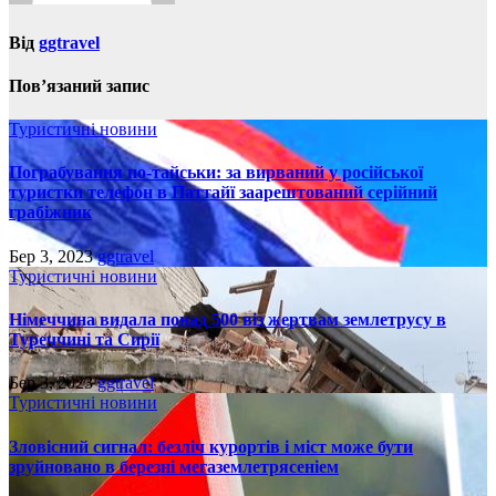
Від
ggtravel
Пов’язаний запис
Туристичні новини
Пограбування по-тайськи: за вирваний у російської
туристки телефон в Паттайї заарештований серійний
грабіжник
Бер 3, 2023
ggtravel
Туристичні новини
Німеччина видала понад 500 віз жертвам землетрусу в
Туреччині та Сирії
Бер 3, 2023
ggtravel
Туристичні новини
Зловісний сигнал: безліч курортів і міст може бути
зруйновано в березні мегаземлетрясеніем