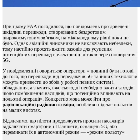
При цьому FAA погодилося, що повідомлень про доведені
шкідливі перешкоди, створюваних бездротовим
широкосмуговим зв’язком, на міжнародному рівні поки не
було. Однак авіаційні чиновники не виключають небезпеки,
тому настійно просять вжити заходів для усунення
потенційних перешкод в електроніці літаків через поширення
5G.
У повідомленні говориться: оператори « повинні бути готові
до того, що перешкоди від передавачів 5G та інших технологій
можуть призвести до збоїв у роботі певних систем і
обладнання, а значить, вже сьогодні необхідно вжити заходів
щодо пом’якшення наслідків, що потенційно впливають на
польотні операції». Конкретно мова може йти про
радіолокаційні радіовисотоміри
, особливо під час польотів
на малих висотах.
Відзначимо, що пілоти продовжують просити пасажирів
відключати смартфони і Планшети, оснащені 5G, або
перемикати їх в автономний режим — «режим польоту».