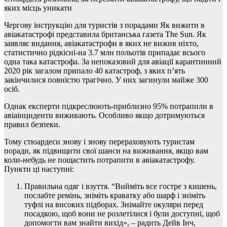
яких місць уникати
Чергову інструкцію для туристів з порадами Як вижити в
авіакатастрофі представила британська газета The Sun. Як
заявляє видання, авіакатастрофи в яких не вижив ніхто,
статистично рідкісні-на 3.7 млн польотів припадає всього
одна така катастрофа. За непоказовий для авіації карантинний
2020 рік загалом припало 40 катастроф, з яких п’ять
закінчилися повністю трагічно. У них загинули майже 300
осіб.
Однак експерти підкреслюють-приблизно 95% потрапили в
авіаінциденти виживають. Особливо якщо дотримуються
правил безпеки.
Тому стюардеси знову і знову перераховують туристам
поради, як підвищити свої шанси на виживання, якщо вам
коли-небудь не пощастить потрапити в авіакатастрофу.
Пункти ці наступні:
Правильна одяг і взуття. “Вийміть все гостре з кишень,
послабте ремінь, зніміть краватку або шарф і зніміть
туфлі на високих підборах. Знімайте окуляри перед
посадкою, щоб вони не розлетілися і були доступні, щоб
допомогти вам знайти вихід», – радить Дейв Інч,