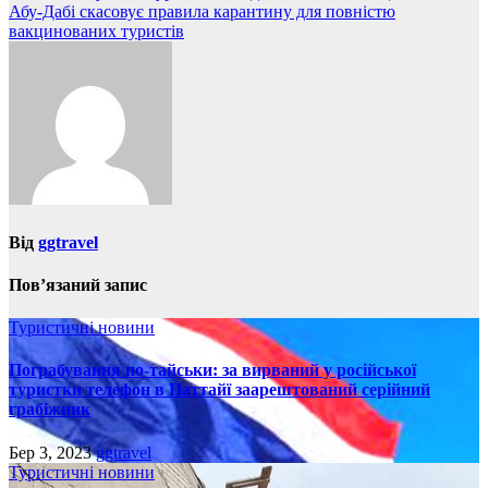
Абу-Дабі скасовує правила карантину для повністю
записів
вакцинованих туристів
Від
ggtravel
Пов’язаний запис
Туристичні новини
Пограбування по-тайськи: за вирваний у російської
туристки телефон в Паттайї заарештований серійний
грабіжник
Бер 3, 2023
ggtravel
Туристичні новини