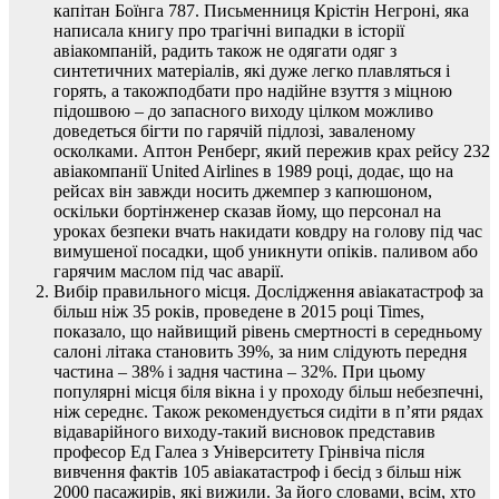
капітан Боїнга 787. Письменниця Крістін Негроні, яка
написала книгу про трагічні випадки в історії
авіакомпаній, радить також не одягати одяг з
синтетичних матеріалів, які дуже легко плавляться і
горять, а такожподбати про надійне взуття з міцною
підошвою – до запасного виходу цілком можливо
доведеться бігти по гарячій підлозі, заваленому
осколками. Аптон Ренберг, який пережив крах рейсу 232
авіакомпанії United Airlines в 1989 році, додає, що на
рейсах він завжди носить джемпер з капюшоном,
оскільки бортінженер сказав йому, що персонал на
уроках безпеки вчать накидати ковдру на голову під час
вимушеної посадки, щоб уникнути опіків. паливом або
гарячим маслом під час аварії.
Вибір правильного місця. Дослідження авіакатастроф за
більш ніж 35 років, проведене в 2015 році Times,
показало, що найвищий рівень смертності в середньому
салоні літака становить 39%, за ним слідують передня
частина – 38% і задня частина – 32%. При цьому
популярні місця біля вікна і у проходу більш небезпечні,
ніж середнє. Також рекомендується сидіти в п’яти рядах
відаварійного виходу-такий висновок представив
професор Ед Галеа з Університету Грінвіча після
вивчення фактів 105 авіакатастроф і бесід з більш ніж
2000 пасажирів, які вижили. За його словами, всім, хто