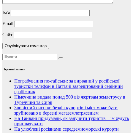
Ім'я
Email
Сайт
Недавні записи
Пограбування по-тайськи: за вирваний у російської
туристки телефон в Паттайї заарештований серійний
грабіжник
Німеччина видала понад 500 віз жертвам землетрусу в
Туреччині та Сирії
Зловісний сигнал: безліч курортів і міст може бути
зруйновано в березні мегаземлетрясеніем
На Тайвані придумали, як залучити туристів – їм будуть
приплачувати
На улюблені росіянами середземноморські курорти