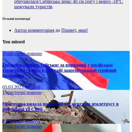
обрушилася Сибірська зима: 40 см снігу і мороз -18°C
шокували туристів
Останні коментарі
Автор комментария
до
Привет, мир!
You missed
Туристичні новини
Пограбування по-тайськи: за вирваний у російської
туристки телефон в Паттайї заарештований серійний
грабіжник
03.03.2023
ggtravel
Туристичні новини
Німеччина видала понад 500 віз жертвам землетрусу в
Туреччині та Сирії
03.03.2023
ggtravel
Туристичні новини