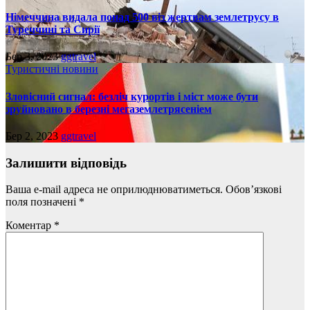
Німеччина видала понад 500 віз жертвам землетрусу в
Туреччині та Сирії
Бер 3, 2023
ggtravel
Туристичні новини
Зловісний сигнал: безліч курортів і міст може бути
зруйновано в березні мегаземлетрясеніем
Бер 2, 2023
ggtravel
Залишити відповідь
Ваша e-mail адреса не оприлюднюватиметься.
Обов’язкові
поля позначені
*
Коментар
*