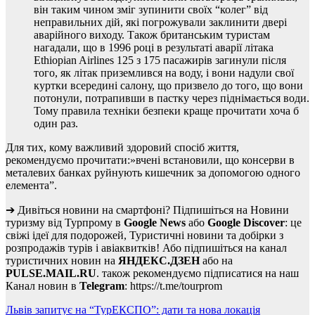
він таким чином зміг зупинити своїх “колег” від
неправильних дій, які погрожували заклинити двері
аварійного виходу. Також британським туристам
нагадали, що в 1996 році в результаті аварії літака
Ethiopian Airlines 125 з 175 пасажирів загинули після
того, як літак приземлився на воду, і вони надули свої
куртки всередині салону, що призвело до того, що вони
потонули, потрапивши в пастку через піднімається води.
Тому правила техніки безпеки краще прочитати хоча б
один раз.
Для тих, кому важливий здоровий спосіб життя,
рекомендуємо прочитати:»вчені встановили, що консерви в
металевих банках руйнують кишечник за допомогою одного
елемента”.
➔ Дивіться новини на смартфоні? Підпишіться на Новини
туризму від Турпрому в
Google News
або
Google Discover
: це
свіжі ідеї для подорожей, Туристичні новини та добірки з
розпродажів турів і авіаквитків! Або підпишіться на канал
туристичних новин на
ЯНДЕКС.ДЗЕН
або на
PULSE.MAIL.RU
. також рекомендуємо підписатися на наш
Канал новин в
Telegram
: https://t.me/tourprom
Навігація
Львів запитує на “ТурЕКСПО”: дати та нова локація