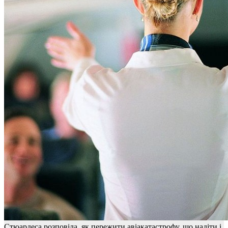
Стюардеса розповіла, як пережити авіакатастрофу, що надіти і