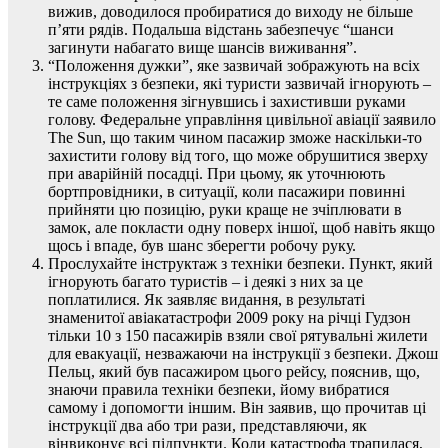
вижив, доводилося пробиратися до виходу не більше
п’яти рядів. Подальша відстань забезпечує “шанси
загинути набагато вище шансів виживання”.
“Положення дужки”, яке зазвичай зображують на всіх
інструкціях з безпеки, які туристи зазвичай ігнорують –
те саме положення зігнувшись і захистивши руками
голову. Федеральне управління цивільної авіації заявило
The Sun, що таким чином пасажир зможе наскільки-то
захистити голову від того, що може обрушитися зверху
при аварійній посадці. При цьому, як уточнюють
бортпровідники, в ситуації, коли пасажири повинні
прийняти цю позицію, руки краще не зчіплювати в
замок, але покласти одну поверх іншої, щоб навіть якщо
щось і впаде, був шанс зберегти робочу руку.
Прослухайте інструктаж з техніки безпеки. Пункт, який
ігнорують багато туристів – і деякі з них за це
поплатилися. Як заявляє видання, в результаті
знаменитої авіакатастрофи 2009 року на річці Гудзон
тільки 10 з 150 пасажирів взяли свої рятувальні жилети
для евакуації, незважаючи на інструкції з безпеки. Джош
Пельц, який був пасажиром цього рейсу, пояснив, що,
знаючи правила техніки безпеки, йому вибратися
самому і допомогти іншим. Він заявив, що прочитав ці
інструкції два або три рази, представляючи, як
вінвиконує всі підпункти. Коли катастрофа трапилася,