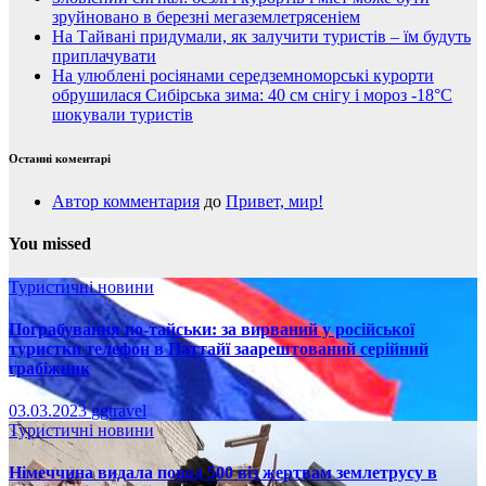
зруйновано в березні мегаземлетрясеніем
На Тайвані придумали, як залучити туристів – їм будуть
приплачувати
На улюблені росіянами середземноморські курорти
обрушилася Сибірська зима: 40 см снігу і мороз -18°C
шокували туристів
Останні коментарі
Автор комментария
до
Привет, мир!
You missed
Туристичні новини
Пограбування по-тайськи: за вирваний у російської
туристки телефон в Паттайї заарештований серійний
грабіжник
03.03.2023
ggtravel
Туристичні новини
Німеччина видала понад 500 віз жертвам землетрусу в