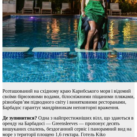
Розташований на східному краю Карибського моря і відомий
своїми бірюзовими водами, білосніжними піщаними пляжами,
різнобарв’ям підводного світу і винятковими ресторанами,
Барбадос гарантує мандрівникам неповторні враження.
Де зупинитися?
Одна з найпрестижніших вілл, що здаються в
оренду на Барбадосі — Greensleeves — пропонує десять
вишуканих спалень, бездоганний сервіс і панорамний вид на
море з території площею 1,6 гектара. Готель Kiko