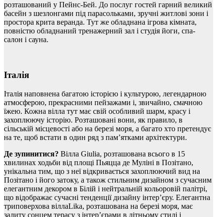
розташований у Пейнс-Бей. До послуг гостей гарний великий
басейн з шезлонгами під парасольками, зручні житлові зони і
простора крита веранда. Тут же обладнана ігрова кімната,
повністю обладнаний тренажерний зал і студія йоги, спа-
салон і сауна.
Італія
Італія наповнена багатою історією і культурою, легендарною
атмосферою, прекрасними пейзажами і, звичайно, смачною
їжею. Кожна вілла тут має свій особливий шарм, красу і
захоплюючу історію. Розташовані вони, як правило, в
сільській місцевості або на березі моря, а багато хто претендує
на те, щоб встати в один ряд з пам’ятками архітектури.
Де зупинитися?
Вілла Giulia, розташована всього в 15
хвилинах ходьби від площі Пьяцца де Муліні в Позітано,
унікальна тим, що з неї відкривається захоплюючий вид на
Позітано і його затоку, а також стильним дизайном з сучасним
елегантним декором в Білій і нейтральній кольоровій палітрі,
що відображає сучасні тенденції дизайну інтер’єру. Елегантна
триповерхова віллаLika, розташована на березі моря, має
залиту сонцем терасу з інтер’єрами в літньому стилі і