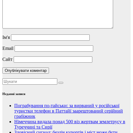
Ім'я
Email
Сайт
Недавні записи
Пограбування по-тайськи: за вирваний у російської
туристки телефон в Паттайї заарештований серійний
грабіжник
Німеччина видала понад 500 віз жертвам землетрусу в
Туреччині та Сирії
Зловісний сигнал: безліч курортів і міст може бути