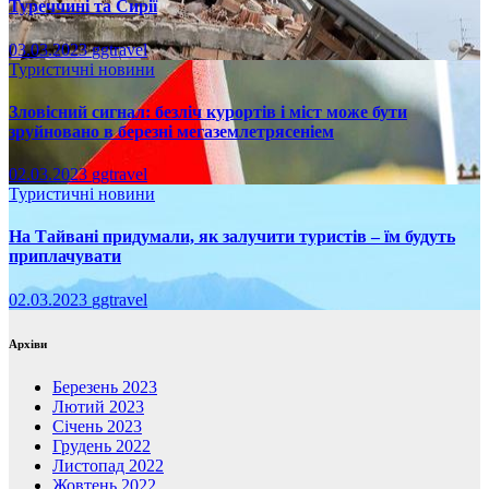
Туреччині та Сирії
03.03.2023
ggtravel
Туристичні новини
Зловісний сигнал: безліч курортів і міст може бути
зруйновано в березні мегаземлетрясеніем
02.03.2023
ggtravel
Туристичні новини
На Тайвані придумали, як залучити туристів – їм будуть
приплачувати
02.03.2023
ggtravel
Архіви
Березень 2023
Лютий 2023
Січень 2023
Грудень 2022
Листопад 2022
Жовтень 2022