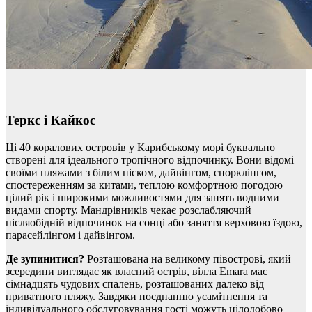
Теркс і Кайкос
Ці 40 коралових островів у Карибському морі буквально
створені для ідеального тропічного відпочинку. Вони відомі
своїми пляжами з білим піском, дайвінгом, снорклінгом,
спостереженням за китами, теплою комфортною погодою
цілий рік і широкими можливостями для занять водними
видами спорту. Мандрівників чекає розслабляючий
післяобідній відпочинок на сонці або заняття верховою їздою,
парасейлінгом і дайвінгом.
Де зупинитися?
Розташована на великому півострові, який
зсередини виглядає як власний острів, вілла Emara має
сімнадцять чудових спалень, розташованих далеко від
приватного пляжу. Завдяки поєднанню усамітнення та
індивідуального обслуговування гості можуть цілодобово