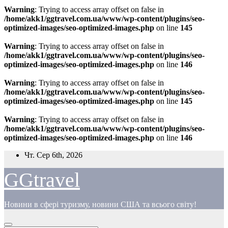
Warning
: Trying to access array offset on false in
/home/akk1/ggtravel.com.ua/www/wp-content/plugins/seo-
optimized-images/seo-optimized-images.php
on line
145
Warning
: Trying to access array offset on false in
/home/akk1/ggtravel.com.ua/www/wp-content/plugins/seo-
optimized-images/seo-optimized-images.php
on line
146
Warning
: Trying to access array offset on false in
/home/akk1/ggtravel.com.ua/www/wp-content/plugins/seo-
optimized-images/seo-optimized-images.php
on line
145
Warning
: Trying to access array offset on false in
/home/akk1/ggtravel.com.ua/www/wp-content/plugins/seo-
optimized-images/seo-optimized-images.php
on line
146
Перейти
Чт. Сер 6th, 2026
до
вмісту
GGtravel
Новини в сфері туризму, новини США та всього світу!