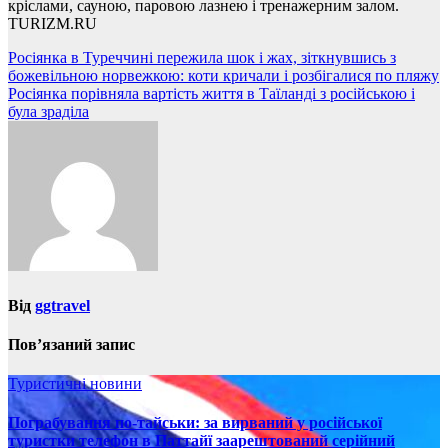
кріслами, сауною, паровою лазнею і тренажерним залом.
TURIZM.RU
Навігація
Росіянка в Туреччині пережила шок і жах, зіткнувшись з
божевільною норвежкою: коти кричали і розбігалися по пляжу
записів
Росіянка порівняла вартість життя в Таїланді з російською і
була зраділа
Від
ggtravel
Пов’язаний запис
Туристичні новини
Пограбування по-тайськи: за вирваний у російської
туристки телефон в Паттайї заарештований серійний