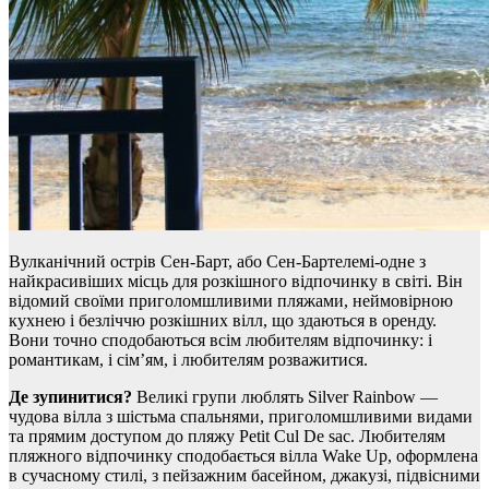
Вулканічний острів Сен-Барт, або Сен-Бартелемі-одне з
найкрасивіших місць для розкішного відпочинку в світі. Він
відомий своїми приголомшливими пляжами, неймовірною
кухнею і безліччю розкішних вілл, що здаються в оренду.
Вони точно сподобаються всім любителям відпочинку: і
романтикам, і сім’ям, і любителям розважитися.
Де зупинитися?
Великі групи люблять Silver Rainbow —
чудова вілла з шістьма спальнями, приголомшливими видами
та прямим доступом до пляжу Petit Cul De sac. Любителям
пляжного відпочинку сподобається вілла Wake Up, оформлена
в сучасному стилі, з пейзажним басейном, джакузі, підвісними