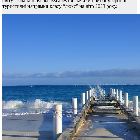
світу з компанії Rental Escapes визначили найпопулярніші
туристичні напрямки класу “люкс” на літо 2023 року.