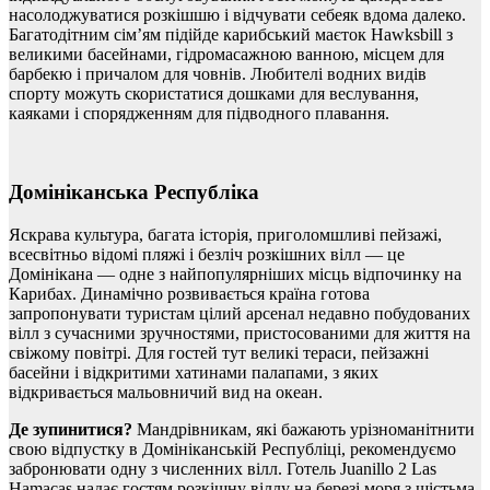
насолоджуватися розкішшю і відчувати себеяк вдома далеко.
Багатодітним сім’ям підійде карибський маєток Hawksbill з
великими басейнами, гідромасажною ванною, місцем для
барбекю і причалом для човнів. Любителі водних видів
спорту можуть скористатися дошками для веслування,
каяками і спорядженням для підводного плавання.
Домініканська Республіка
Яскрава культура, багата історія, приголомшливі пейзажі,
всесвітньо відомі пляжі і безліч розкішних вілл — це
Домінікана — одне з найпопулярніших місць відпочинку на
Карибах. Динамічно розвивається країна готова
запропонувати туристам цілий арсенал недавно побудованих
вілл з сучасними зручностями, пристосованими для життя на
свіжому повітрі. Для гостей тут великі тераси, пейзажні
басейни і відкритими хатинами палапами, з яких
відкривається мальовничий вид на океан.
Де зупинитися?
Мандрівникам, які бажають урізноманітнити
свою відпустку в Домініканській Республіці, рекомендуємо
забронювати одну з численних вілл. Готель Juanillo 2 Las
Hamacas надає гостям розкішну віллу на березі моря з шістьма