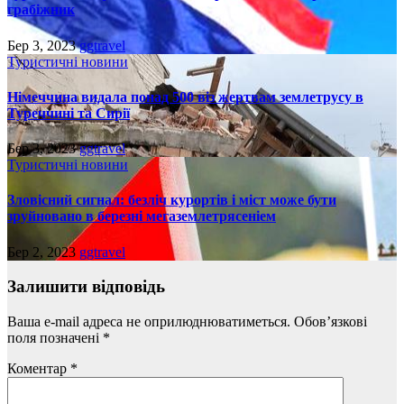
грабіжник
Бер 3, 2023
ggtravel
Туристичні новини
Німеччина видала понад 500 віз жертвам землетрусу в
Туреччині та Сирії
Бер 3, 2023
ggtravel
Туристичні новини
Зловісний сигнал: безліч курортів і міст може бути
зруйновано в березні мегаземлетрясеніем
Бер 2, 2023
ggtravel
Залишити відповідь
Ваша e-mail адреса не оприлюднюватиметься.
Обов’язкові
поля позначені
*
Коментар
*