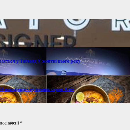
ається у Таїланд У жовтні цього року
 50 найкращих вуличних страв Азії»
 позначені
*