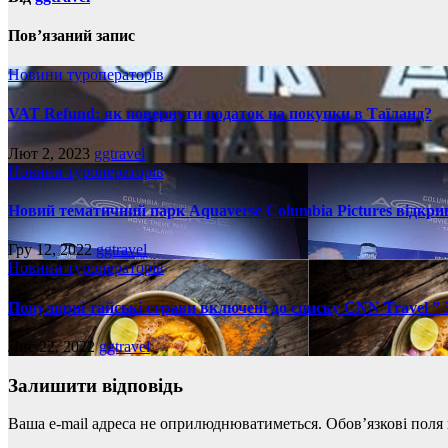
Пов’язаний запис
Новини туроператорів
VAT Refund: як повернути податок на покупки в Таїланд?
Лют 2, 2023
ggtravel
Новини туроператорів
Новий тематичний парк Aquaverse Columbia Pictures відкрив
Гру 12, 2022
ggtravel
Новини туроператорів
Популярні тайські страви включені до списку CNN Travel ”
Лис 22, 2022
ggtravel
Залишити відповідь
Ваша e-mail адреса не оприлюднюватиметься.
Обов’язкові поля