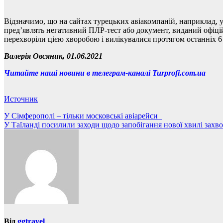
Відзначимо, що на сайтах турецьких авіакомпаній, наприклад, у 
пред’являть негативний ПЛР-тест або документ, виданий офіційн
перехворіли цією хворобою і вилікувалися протягом останніх 6 
Валерія Овсяник, 01.06.2021
Читайте наші новини в телеграм-каналі Turprofi.com.ua
Источник
Навігація
У Сімферополі – тільки московські авіарейси
У Таїланді посилили заходи щодо запобігання нової хвилі зах
записів
Від
ggtravel