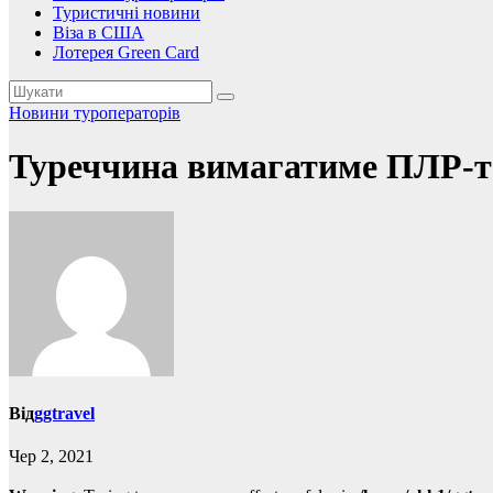
Туристичні новини
Віза в США
Лотерея Green Card
Новини туроператорів
Туреччина вимагатиме ПЛР-те
Від
ggtravel
Чер 2, 2021