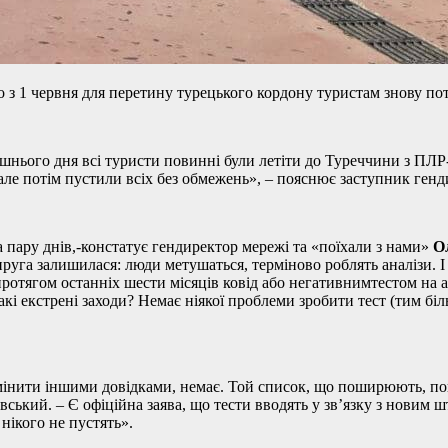
 з 1 червня для перетину турецького кордону туристам знову пот
шнього дня всі туристи повинні були летіти до Туреччини з ПЛР-т
, але потім пустили всіх без обмежень», – пояснює заступник ген
а пару днів,-констатує гендиректор мережі та «поїхали з нами»
О
напруга залишилася: люди метушаться, терміново роблять аналізи.
ротягом останніх шести місяців ковід або негативнимтестом на 
кі екстрені заходи? Немає ніякої проблеми зробити тест (тим біл
амінити іншими довідками, немає. Той список, що поширюють, по
кий. – Є офіційна заява, що тести вводять у зв’язку з новим ш
 нікого не пустять».