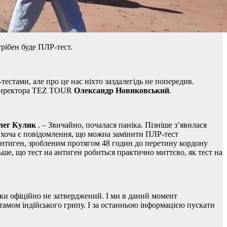
рібен буде ПЛР-тест.
естами, але про це нас ніхто заздалегідь не попередив.
директора
TEZ TOUR
Олександр Новиковський
.
лег Кулик
. – Звичайно, почалася паніка. Пізніше з’явилася
 І хоча є повідомлення, що можна замінити ПЛР-тест
антиген, зробленим протягом 48 годин до перетину кордону
ьше, що тест на антиген робиться практично миттєво, як тест на
ки офіційно не затверджений. І ми в даний момент
тамом індійського грипу. І за останньою інформацією пускати