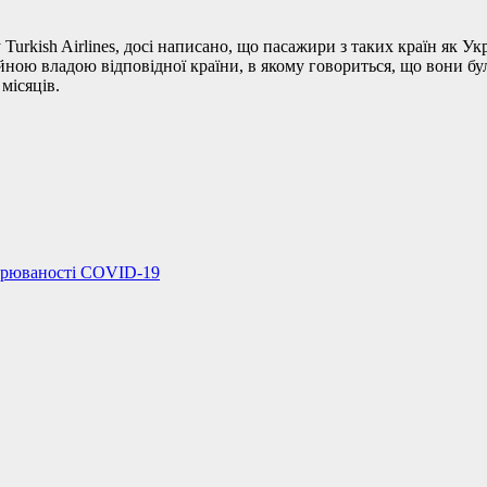
Turkish Airlines,
досі написано, що
пасажири з таких країн як Ук
ою владою відповідної країни, в якому говориться, що вони були 
місяців.
ворюваності COVID-19