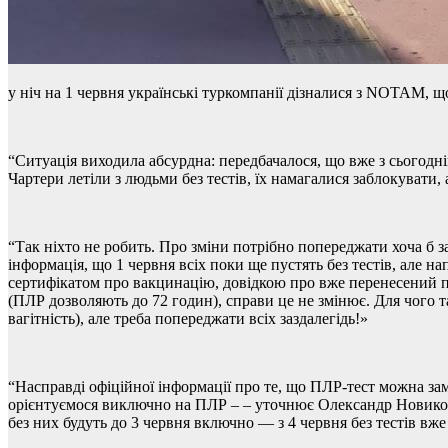
у ніч на 1 червня українські туркомпанії дізналися з
NOTAM,
що
“Ситуація виходила абсурдна: передбачалося, що вже з сьогодні
Чартери летіли з людьми без тестів, їх намагалися заблокувати
“Так ніхто не робить. Про зміни потрібно попереджати хоча б з
інформація, що 1 червня всіх поки ще пустять без тестів, але 
сертифікатом про вакцинацію, довідкою про вже перенесений п
(ПЛР дозволяють до 72 годин), справи це не змінює. Для чого та
вагітність), але треба попереджати всіх заздалегідь!»
“Насправді офіційної інформації про те, що ПЛР-тест можна з
орієнтуємося виключно на ПЛР – – уточнює Олександр Новиковсь
без них будуть до 3 червня включно — з 4 червня без тестів вже