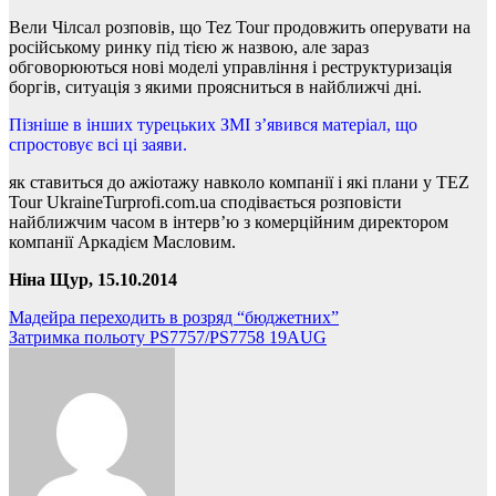
Вели Чілсал розповів, що Tez Tour
продовжить оперувати на
російському ринку
під тією ж назвою, але зараз
обговорюються нові моделі управління і реструктуризація
боргів, ситуація з якими проясниться в найближчі дні.
Пізніше в інших турецьких ЗМІ з’явився матеріал, що
спростовує всі ці заяви.
як ставиться до ажіотажу навколо компанії і які плани у TEZ
Tour Ukraine
Turprofi.com.ua
сподівається розповісти
найближчим часом в інтерв’ю з комерційним директором
компанії Аркадієм Масловим.
Ніна Щур, 15.10.2014
Навігація
Мадейра переходить в розряд “бюджетних”
Затримка польоту PS7757/PS7758 19AUG
записів