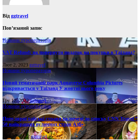
Від
ggtravel
Пов’язаний запис
Новини туроператорів
VAT Refund: як повернути податок на покупки в Таїланд?
Лют 2, 2023
ggtravel
Новини туроператорів
Новий тематичний парк Aquaverse Columbia Pictures
відкривається у Таїланд У жовтні цього року
Гру 12, 2022
ggtravel
Новини туроператорів
Популярні тайські страви включені до списку CNN Travel ”
50 найкращих вуличних страв Азії»
Лис 22, 2022
ggtravel