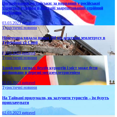
Пограбування по-тайськи: за вирваний у російської
туристки телефон в Паттайї заарештований серійний
грабіжник
03.03.2023
ggtravel
Туристичні новини
Німеччина видала понад 500 віз жертвам землетрусу в
Туреччині та Сирії
03.03.2023
ggtravel
Туристичні новини
Зловісний сигнал: безліч курортів і міст може бути
зруйновано в березні мегаземлетрясеніем
02.03.2023
ggtravel
Туристичні новини
На Тайвані придумали, як залучити туристів – їм будуть
приплачувати
02.03.2023
ggtravel