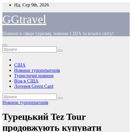
Перейти
Нд. Сер 9th, 2026
до
вмісту
GGtravel
Новини в сфері туризму, новини США та всього світу!
США
Новини туроператорів
Туристичні новини
Віза в США
Лотерея Green Card
Новини туроператорів
Турецький Tez Tour
продовжують купувати