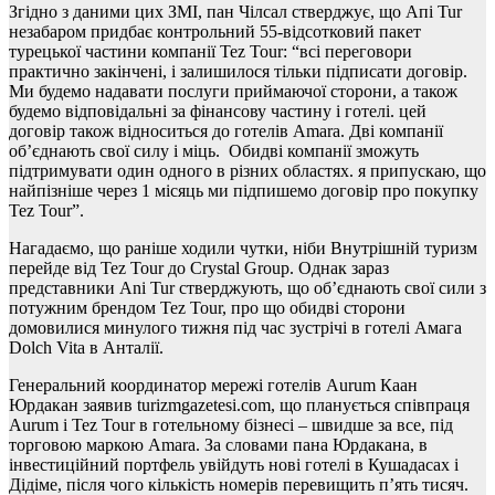
Згідно з даними цих ЗМІ, пан Чілсал стверджує, що Апі Tur
незабаром придбає контрольний 55-відсотковий пакет
турецької частини компанії Tez Tour: “всі переговори
практично закінчені, і залишилося тільки підписати договір.
Ми будемо надавати послуги приймаючої сторони, а також
будемо відповідальні за фінансову частину і готелі.
цей
договір також відноситься до готелів Amara. Дві компанії
об’єднають свої силу і міць.
Обидві компанії зможуть
підтримувати один одного в різних областях.
я припускаю, що
найпізніше через 1 місяць ми підпишемо договір про покупку
Tez Tour”.
Нагадаємо, що раніше ходили чутки, ніби Внутрішній туризм
перейде від Tez Tour до Crystal Group. Однак зараз
представники Ani Tur стверджують, що об’єднають свої сили з
потужним брендом Tez Tour, про що обидві сторони
домовилися минулого тижня під час зустрічі в готелі Амага
Dolch Vita в Анталії.
Генеральний координатор мережі готелів Aurum Каан
Юрдакан заявив turizmgazetesi.com, що планується співпраця
Aurum і Tez Tour в готельному бізнесі – швидше за все, під
торговою маркою Amara. За словами пана Юрдакана, в
інвестиційний портфель увійдуть нові готелі в Кушадасах і
Дідіме, після чого кількість номерів перевищить п’ять тисяч.