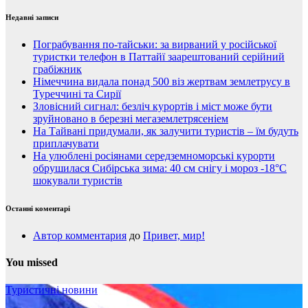
Недавні записи
Пограбування по-тайськи: за вирваний у російської
туристки телефон в Паттайї заарештований серійний
грабіжник
Німеччина видала понад 500 віз жертвам землетрусу в
Туреччині та Сирії
Зловісний сигнал: безліч курортів і міст може бути
зруйновано в березні мегаземлетрясеніем
На Тайвані придумали, як залучити туристів – їм будуть
приплачувати
На улюблені росіянами середземноморські курорти
обрушилася Сибірська зима: 40 см снігу і мороз -18°C
шокували туристів
Останні коментарі
Автор комментария
до
Привет, мир!
You missed
Туристичні новини