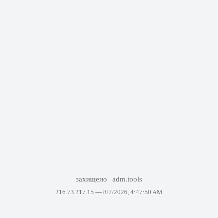
захищено
adm.tools
216.73.217.15 —
8/7/2026, 4:47:50 AM