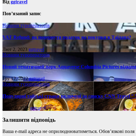
Від
ggtravel
Пов’язаний запис
Новини туроператорів
VAT Refund: як повернути податок на покупки в Таїланд?
Лют 2, 2023
ggtravel
Новини туроператорів
Новий тематичний парк Aquaverse Columbia Pictures відкрив
Гру 12, 2022
ggtravel
Новини туроператорів
Популярні тайські страви включені до списку CNN Travel ”
Лис 22, 2022
ggtravel
Залишити відповідь
Ваша e-mail адреса не оприлюднюватиметься.
Обов’язкові поля