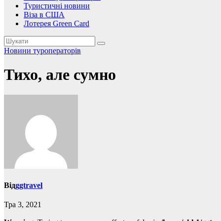
Туристичні новини
Віза в США
Лотерея Green Card
Новини туроператорів
Тихо, але сумно
Від
ggtravel
Тра 3, 2021