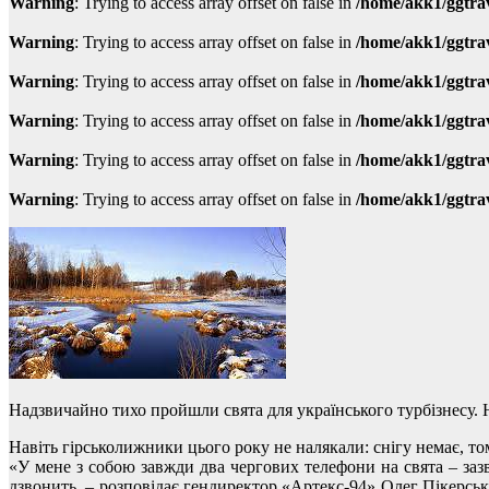
Warning
: Trying to access array offset on false in
/home/akk1/ggtra
Warning
: Trying to access array offset on false in
/home/akk1/ggtra
Warning
: Trying to access array offset on false in
/home/akk1/ggtra
Warning
: Trying to access array offset on false in
/home/akk1/ggtra
Warning
: Trying to access array offset on false in
/home/akk1/ggtra
Warning
: Trying to access array offset on false in
/home/akk1/ggtra
Надзвичайно тихо пройшли свята для українського турбізнесу. Ні
Навіть гірськолижники цього року не налякали: снігу немає, том
«У мене з собою завжди два чергових телефони на свята – зазв
дзвонить, – розповідає гендиректор «Артекс-94» Олег Пікерськи