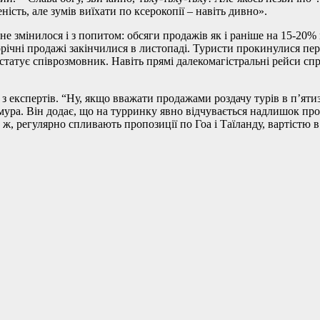
ість, але зумів виїхати по ксерокопії – навіть дивно».
не змінилося і з попитом: обсяги продажів як і раніше на 15-20%
ворічні продажі закінчилися в листопаді. Туристи прокинулися пе
статує співрозмовник. Навіть прямі далекомагістральні рейси спр
 експертів. “Ну, якщо вважати продажами роздачу турів в п’ятизір
мура. Він додає, що на турринку явно відчувається надлишок про
го ж, регулярно спливають пропозиції по Гоа і Таїланду, вартістю