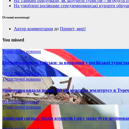
На Тайвані придумали, як залучити туристів – їм будуть 
На улюблені росіянами середземноморські курорти обруши
Останні коментарі
Автор комментария
до
Привет, мир!
You missed
Туристичні новини
Пограбування по-тайськи: за вирваний у російської турист
03.03.2023
ggtravel
Туристичні новини
Німеччина видала понад 500 віз жертвам землетрусу в Туреч
03.03.2023
ggtravel
Туристичні новини
Зловісний сигнал: безліч курортів і міст може бути зруйнова