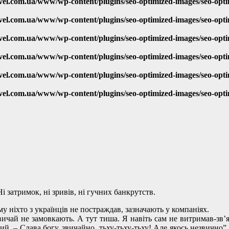
vel.com.ua/www/wp-content/plugins/seo-optimized-images/seo-opt
vel.com.ua/www/wp-content/plugins/seo-optimized-images/seo-opt
vel.com.ua/www/wp-content/plugins/seo-optimized-images/seo-opt
vel.com.ua/www/wp-content/plugins/seo-optimized-images/seo-opt
vel.com.ua/www/wp-content/plugins/seo-optimized-images/seo-opt
vel.com.ua/www/wp-content/plugins/seo-optimized-images/seo-opt
 затримок, ні зривів, ні гучних банкрутств.
у ніхто з українців не постраждав, зазначають у компаніях.
ичай не замовкають. А тут тиша. Я навіть сам не витримав-зв’я
й. – Слава богу, звичайно, тьху-тьху-тьху! Але якось незвично”