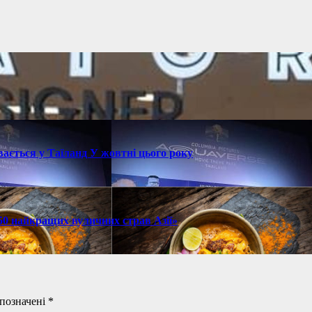
ається у Таїланд У жовтні цього року
 50 найкращих вуличних страв Азії»
 позначені
*