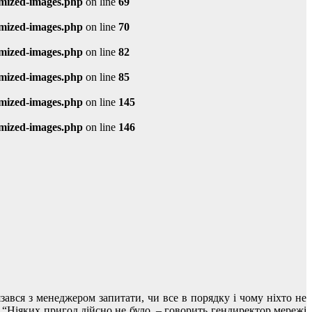
imized-images.php
on line
69
imized-images.php
on line
70
imized-images.php
on line
82
imized-images.php
on line
85
imized-images.php
on line
145
imized-images.php
on line
146
зався з менеджером запитати, чи все в порядку і чому ніхто не
. “Ніяких пригод дійсно не було, – говорить гендиректор мережі