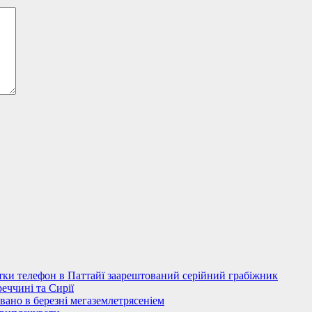
стки телефон в Паттайї заарештований серійний грабіжник
еччині та Сирії
овано в березні мегаземлетрясеніем