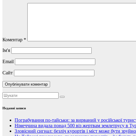
Коментар
*
Ім'я
Email
Сайт
Недавні записи
Пограбування по-тайськи: за вирваний у російської тури
Німеччина видала понад 500 віз жертвам землетрусу в Тур
Зловісний сигнал: безліч курортів і міст може бути зруйн