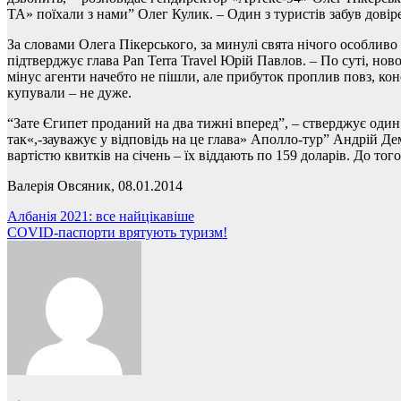
ТА» поїхали з нами” Олег Кулик. – Один з туристів забув довірен
За словами Олега Пікерського, за минулі свята нічого особливо 
підтверджує глава Pan Terra Travel Юрій Павлов. – По суті, но
мінус агенти начебто не пішли, але прибуток проплив повз, кон
купували – не дуже.
“Зате Єгипет проданий на два тижні вперед”, – стверджує один з
так«,-зауважує у відповідь на це глава» Аполло-тур” Андрій Де
вартістю квитків на січень – їх віддають по 159 доларів. До то
Валерія Овсяник, 08.01.2014
Навігація
Албанія 2021: все найцікавіше
COVID-паспорти врятують туризм!
записів