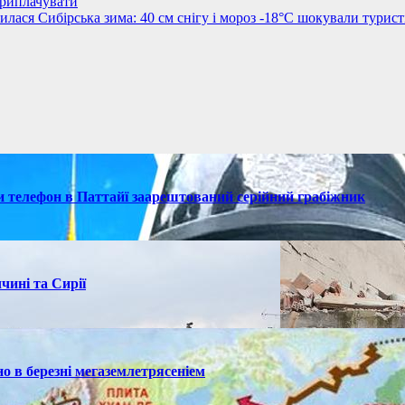
приплачувати
лася Сибірська зима: 40 см снігу і мороз -18°C шокували турист
ки телефон в Паттайї заарештований серійний грабіжник
чині та Сирії
но в березні мегаземлетрясеніем