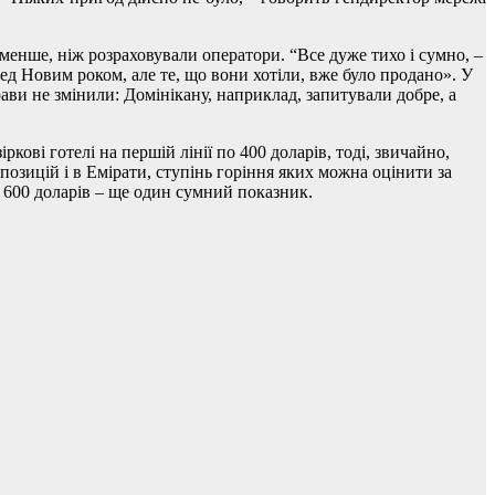
 менше, ніж розраховували оператори. “Все дуже тихо і сумно, –
ред Новим роком, але те, що вони хотіли, вже було продано». У
ави не змінили: Домінікану, наприклад, запитували добре, а
кові готелі на першій лінії по 400 доларів, тоді, звичайно,
позицій і в Емірати, ступінь горіння яких можна оцінити за
 в 600 доларів – ще один сумний показник.