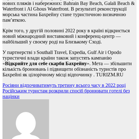
нових пляжів і набережних: Bahrain Bay Beach, Galali Beach &
Waterfront і Al Ghous Waterfront. В результаті реконструкції
морська частина Бахрейну стане туристичною визначною
пам’яткою.
Крім того, у другій половині 2022 року в країні відкриється
новий міжнародний виставковий і конференц-центр —
найбільший у своєму роді на Близькому Сході.
У партнерстві з Southall Travel, Expedia, Gulf Air і Opodo
туристичні влади країни також запустять кампанію
«
Відкрийте для себе скарби Бахрейну
». Мета — збільшити
кількість бронювань і підвищити обізнаність туристів про
Бахрейні як цілорічному місці відпочинку . TURIZM.RU
Навігація
Росіяни відпочиватимуть третину всього часу в 2022 році
Російським туристам розкрили спосіб бронювати готелі без
записів
націнки