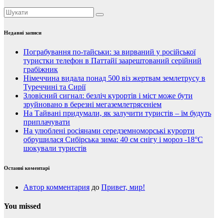
Недавні записи
Пограбування по-тайськи: за вирваний у російської
туристки телефон в Паттайї заарештований серійний
грабіжник
Німеччина видала понад 500 віз жертвам землетрусу в
Туреччині та Сирії
Зловісний сигнал: безліч курортів і міст може бути
зруйновано в березні мегаземлетрясеніем
На Тайвані придумали, як залучити туристів – їм будуть
приплачувати
На улюблені росіянами середземноморські курорти
обрушилася Сибірська зима: 40 см снігу і мороз -18°C
шокували туристів
Останні коментарі
Автор комментария
до
Привет, мир!
You missed