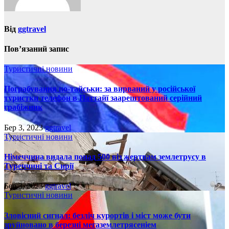
Від
ggtravel
Пов’язаний запис
Туристичні новини
Пограбування по-тайськи: за вирваний у російської
туристки телефон в Паттайї заарештований серійний
грабіжник
Бер 3, 2023
ggtravel
Туристичні новини
Німеччина видала понад 500 віз жертвам землетрусу в
Туреччині та Сирії
Бер 3, 2023
ggtravel
Туристичні новини
Зловісний сигнал: безліч курортів і міст може бути
зруйновано в березні мегаземлетрясеніем