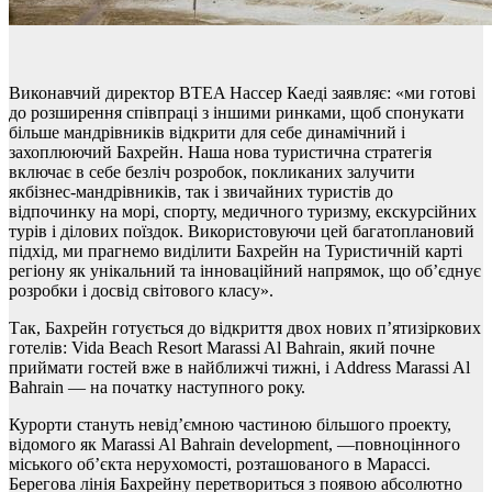
Виконавчий директор BTEA Нассер Каеді заявляє: «ми готові
до розширення співпраці з іншими ринками, щоб спонукати
більше мандрівників відкрити для себе динамічний і
захоплюючий Бахрейн. Наша нова туристична стратегія
включає в себе безліч розробок, покликаних залучити
якбізнес-мандрівників, так і звичайних туристів до
відпочинку на морі, спорту, медичного туризму, екскурсійних
турів і ділових поїздок. Використовуючи цей багатоплановий
підхід, ми прагнемо виділити Бахрейн на Туристичній карті
регіону як унікальний та інноваційний напрямок, що об’єднує
розробки і досвід світового класу».
Так, Бахрейн готується до відкриття двох нових п’ятизіркових
готелів: Vida Beach Resort Marassi Al Bahrain, який почне
приймати гостей вже в найближчі тижні, і Address Marassi Al
Bahrain — на початку наступного року.
Курорти стануть невід’ємною частиною більшого проекту,
відомого як Marassi Al Bahrain development, —повноцінного
міського об’єкта нерухомості, розташованого в Марассі.
Берегова лінія Бахрейну перетвориться з появою абсолютно