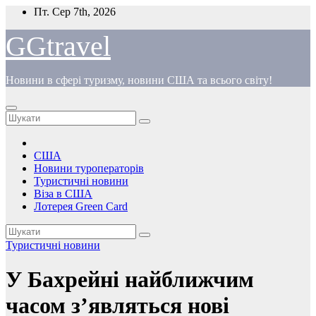
Перейти
Пт. Сер 7th, 2026
до
вмісту
GGtravel
Новини в сфері туризму, новини США та всього світу!
США
Новини туроператорів
Туристичні новини
Віза в США
Лотерея Green Card
Туристичні новини
У Бахрейні найближчим
часом з’являться нові