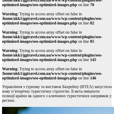
/home/akk1/ggtravel.com.ua/www/wp-content/plugins/seo-
optimized-images/seo-optimized-images.php
on line
70
Warning
: Trying to access array offset on false in
/home/akk1/ggtravel.com.ua/www/wp-content/plugins/seo-
optimized-images/seo-optimized-images.php
on line
82
Warning
: Trying to access array offset on false in
/home/akk1/ggtravel.com.ua/www/wp-content/plugins/seo-
optimized-images/seo-optimized-images.php
on line
85
Warning
: Trying to access array offset on false in
/home/akk1/ggtravel.com.ua/www/wp-content/plugins/seo-
optimized-images/seo-optimized-images.php
on line
145
Warning
: Trying to access array offset on false in
/home/akk1/ggtravel.com.ua/www/wp-content/plugins/seo-
optimized-images/seo-optimized-images.php
on line
146
Управління з туризму та виставок Бахрейну (BTEA) запустило
нову п’ятирічну туристичну стратегію. Її мета-зміцнити
позиції країни як одного з ключових туристичних напрямків у
регіоні.