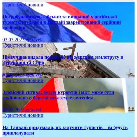
Туристичні новини
Пограбування по-тайськи: за вирваний у російської
туристки телефон в Паттайї заарештований серійний
грабіжник
03.03.2023
ggtravel
Туристичні новини
Німеччина видала понад 500 віз жертвам землетрусу в
Туреччині та Сирії
03.03.2023
ggtravel
Туристичні новини
Зловісний сигнал: безліч курортів і міст може бути
зруйновано в березні мегаземлетрясеніем
02.03.2023
ggtravel
Туристичні новини
На Тайвані придумали, як залучити туристів – їм будуть
приплачувати