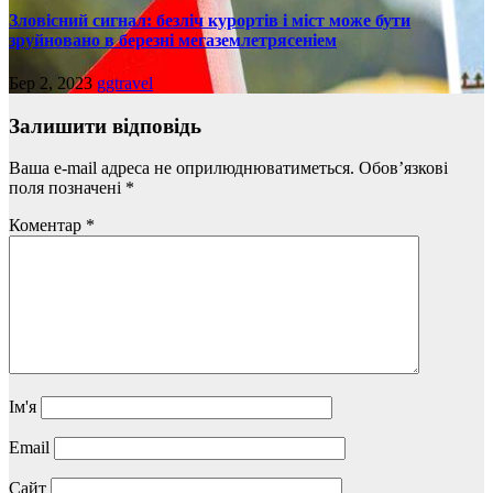
Зловісний сигнал: безліч курортів і міст може бути
зруйновано в березні мегаземлетрясеніем
Бер 2, 2023
ggtravel
Залишити відповідь
Ваша e-mail адреса не оприлюднюватиметься.
Обов’язкові
поля позначені
*
Коментар
*
Ім'я
Email
Сайт