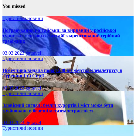
You missed
Туристичні новини
Пограбування по-тайськи: за вирваний у російської
туристки телефон в Паттайї заарештований серійний
грабіжник
03.03.2023
ggtravel
Туристичні новини
Німеччина видала понад 500 віз жертвам землетрусу в
Туреччині та Сирії
03.03.2023
ggtravel
Туристичні новини
Зловісний сигнал: безліч курортів і міст може бути
зруйновано в березні мегаземлетрясеніем
02.03.2023
ggtravel
Туристичні новини