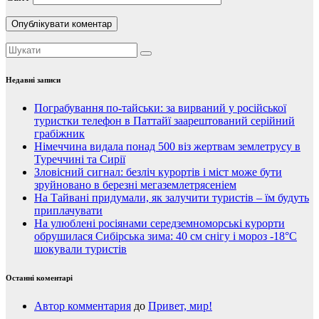
Недавні записи
Пограбування по-тайськи: за вирваний у російської
туристки телефон в Паттайї заарештований серійний
грабіжник
Німеччина видала понад 500 віз жертвам землетрусу в
Туреччині та Сирії
Зловісний сигнал: безліч курортів і міст може бути
зруйновано в березні мегаземлетрясеніем
На Тайвані придумали, як залучити туристів – їм будуть
приплачувати
На улюблені росіянами середземноморські курорти
обрушилася Сибірська зима: 40 см снігу і мороз -18°C
шокували туристів
Останні коментарі
Автор комментария
до
Привет, мир!