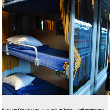
European Sleeper позиціонує себе як Залізничний кооператив,