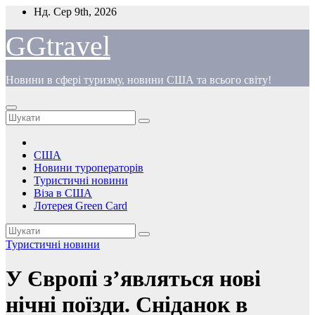
Перейти
Нд. Сер 9th, 2026
до
вмісту
GGtravel
Новини в сфері туризму, новини США та всього світу!
США
Новини туроператорів
Туристичні новини
Віза в США
Лотерея Green Card
Туристичні новини
У Європі з’являться нові
нічні поїзди. Сніданок в