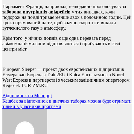
Парламент Франції, наприклад, нещодавно проголосував за
заборона внутрішніх авіарейсів
у тих випадках, коли
подорож на поїзді триває менше двох з половиною годин. Цей
крок спрямований на те, щоб значно скоротити викиди
вуглекислого газу в атмосферу.
Крім того, у нічних поїздів є ще одна перевага перед
авіакомпаніями:вони відправляються і прибувають в самі
центри міст.
European Sleeper — проект двох європейських підприємців
Елмера ван Бюрена з Train2EU і Кріса Енгельсмана з Noord
West Express в партнерстві з чеським залізничним оператором
RegioJet. TURIZM.RU
Навігація
Відпочинок на Менорці
Кешбек за відпочинок в дитячих таборах можна буде отримати
записів
тільки в учасників програми