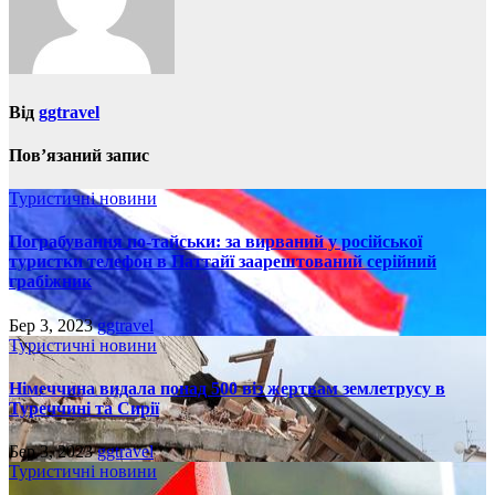
Від
ggtravel
Пов’язаний запис
Туристичні новини
Пограбування по-тайськи: за вирваний у російської
туристки телефон в Паттайї заарештований серійний
грабіжник
Бер 3, 2023
ggtravel
Туристичні новини
Німеччина видала понад 500 віз жертвам землетрусу в
Туреччині та Сирії
Бер 3, 2023
ggtravel
Туристичні новини