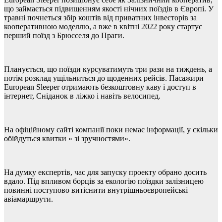
що займається підвищенням якості нічних поїздів в Європі. У
травні почнеться збір коштів від приватних інвесторів за
кооперативною моделлю, а вже в квітні 2022 року стартує
перший поїзд з Брюсселя до Праги.
Планується, що поїзди курсуватимуть три рази на тиждень, а
потім розклад ущільниться до щоденних рейсів. Пасажири
European Sleeper отримають безкоштовну каву і доступ в
інтернет, Сніданок в ліжко і навіть велосипед.
На офіційному сайті компанії поки немає інформації, у скільки
обійдуться квитки « зі зручностями».
На думку експертів, час для запуску проекту обрано досить
вдало. Під впливом борців за екологію поїздки залізницею
повинні поступово витіснити внутрішньоєвропейські
авіамаршрути.