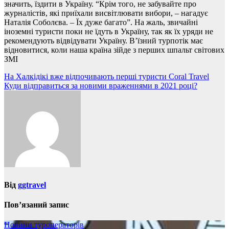
значить, їздити в Україну. “Крім того, не забувайте про
журналістів, які приїхали висвітлювати вибори, – нагадує
Наталія Соболєва. – Їх дуже багато”. На жаль, звичайні
іноземні туристи поки не їдуть в Україну, так як їх уряди не
рекомендують відвідувати Україну. В’їзний турпотік має
відновитися, коли наша країна зійде з перших шпальт світових
ЗМІ
Навігація
На Халкідікі вже відпочивають перші туристи Coral Travel
Куди відправиться за новими враженнями в 2021 році?
записів
Від
ggtravel
Пов’язаний запис
Новини туроператорів