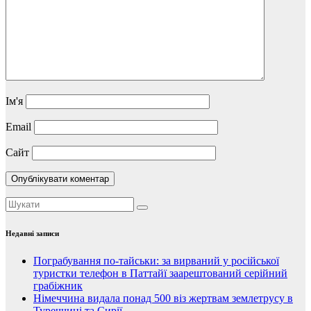
Ім'я
Email
Сайт
Недавні записи
Пограбування по-тайськи: за вирваний у російської
туристки телефон в Паттайї заарештований серійний
грабіжник
Німеччина видала понад 500 віз жертвам землетрусу в
Туреччині та Сирії