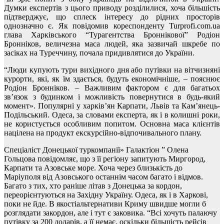
Думки експертів з цього приводу розділилися, хоча більшість
підтверджує, що сплеск інтересу до рідних просторів
однозначно є. Як повідомив кореспонденту Turprofi.com.ua
глава Харківського “Турагентства Броннікової” Родіон
Бронніков, величезна маса людей, яка зазвичай шкребе по
засіках на Туреччину, почала придивлятися до України.
“Люди купують тури вихідного дня або путівки на вітчизняні
курорти, які, як їм здається, будуть економічніше, – пояснює
Родіон Бронніков. – Важливим фактором є для багатьох
зв’язок з будинком і можливість повернутися в будь-який
момент». Популярні у харків’ян Карпати, Львів та Кам’янець-
Подільський. Одеса, за словами експерта, як і в колишні роки,
не користується особливим попитом. Основна маса клієнтів
націлена на продукт екскурсійно-відпочивального плану.
Спеціаліст Донецької туркомпанії» Галактіон ” Олена
Гольцова повідомляє, що з її регіону запитують Миргород,
Карпати та Азовське море. Хоча через близькість до
Маріуполя від Азовського останнім часом багато і відмов.
Багато з тих, хто раніше літав з Донецька за кордон,
переорієнтуються на Західну Україну. Одеса, як і в Харкові,
поки не йде. В якостіальтернативи Криму швидше могли б
розглядати закордон, але і тут є заковика. “Всі хочуть палаючу
путівку за 200 доларів, а її немає, оскільки більшість рейсів