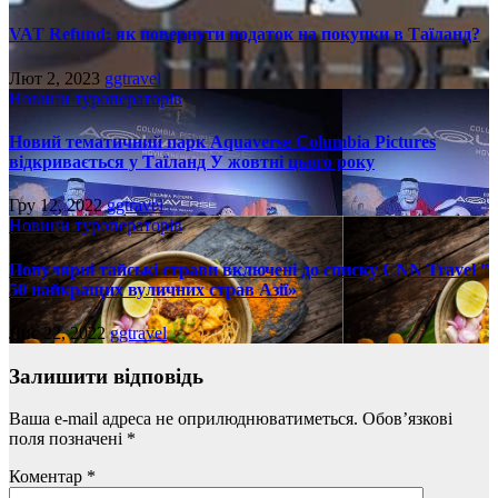
VAT Refund: як повернути податок на покупки в Таїланд?
Лют 2, 2023
ggtravel
Новини туроператорів
Новий тематичний парк Aquaverse Columbia Pictures
відкривається у Таїланд У жовтні цього року
Гру 12, 2022
ggtravel
Новини туроператорів
Популярні тайські страви включені до списку CNN Travel ”
50 найкращих вуличних страв Азії»
Лис 22, 2022
ggtravel
Залишити відповідь
Ваша e-mail адреса не оприлюднюватиметься.
Обов’язкові
поля позначені
*
Коментар
*