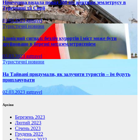
Німеччина видала понад 500 віз жертвам землетрусу в
Туреччині та Сирії
03.03.2023
ggtravel
Туристичні новини
Зловісний сигнал: безліч курортів і міст може бути
зруйновано в березні мегаземлетрясеніем
02.03.2023
ggtravel
Туристичні новини
На Тайвані придумали, як залучити туристів – їм будуть
приплачувати
02.03.2023
ggtravel
Архіви
Березень 2023
Лютий 2023
Січень 2023
Грудень 2022
Листопад 2022