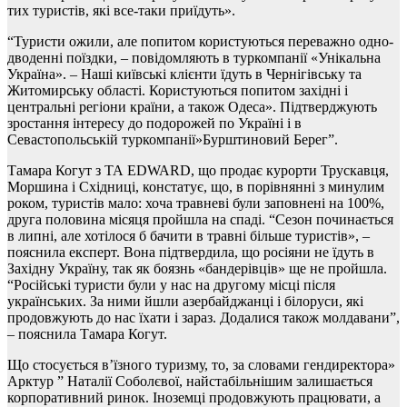
тих туристів, які все-таки приїдуть».
“Туристи ожили, але попитом користуються переважно одно-
дводенні поїздки, – повідомляють в туркомпанії «Унікальна
Україна». – Наші київські клієнти їдуть в Чернігівську та
Житомирську області. Користуються попитом західні і
центральні регіони країни, а також Одеса». Підтверджують
зростання інтересу до подорожей по Україні і в
Севастопольській туркомпанії»Бурштиновий Берег”.
Тамара Когут з ТА EDWARD, що продає курорти Трускавця,
Моршина і Східниці, констатує, що, в порівнянні з минулим
роком, туристів мало: хоча травневі були заповнені на 100%,
друга половина місяця пройшла на спаді. “Сезон починається
в липні, але хотілося б бачити в травні більше туристів», –
пояснила експерт. Вона підтвердила, що росіяни не їдуть в
Західну Україну, так як боязнь «бандерівців» ще не пройшла.
“Російські туристи були у нас на другому місці після
українських. За ними йшли азербайджанці і білоруси, які
продовжують до нас їхати і зараз. Додалися також молдавани”,
– пояснила Тамара Когут.
Що стосується в’їзного туризму, то, за словами гендиректора»
Арктур ” Наталії Соболєвої, найстабільнішим залишається
корпоративний ринок. Іноземці продовжують працювати, а