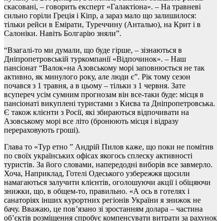
скасовані, – говорить експерт «Галактіона». – На травневі
сильно горіли Греція і Кіпр, а зараз мало що залишилося:
тільки рейси в Емірати, Туреччину (Анталью), на Крит і в
Салоніки. Навіть Болгарію зняли”.
“Взагалі-то ми думали, що буде гірше, – зізнаються в
Дніпропетровській туркомпанії «Відпочинок». – Наш
пансіонат “Валок»на Азовському морі заповнюється не так
активно, як минулого року, але люди є”. Рік тому сезон
почався з 1 травня, а в цьому – тільки з 1 червня. Зате
всупереч усім сумним прогнозам він все-таки буде: місця в
пансіонаті викуплені туристами з Києва та Дніпропетровська.
Є також клієнти з Росії, які збираються відпочивати на
Азовському морі все літо (бронюють місця і відразу
перераховують гроші).
Глава то «Тур етно ” Андрій Пилов каже, що поки не помітив
по своїх українських офісах якогось сплеску активності
туристів. За його словами, напередодні виборів все завмерло.
Хоча, Наприклад, Готелі Одеського узбережжя щосили
намагаються залучити клієнтів, оголошуючи акції і обіцяючи
знижки, що, в общем-то, правильно. «А ось в готелях і
санаторіях інших курортних регіонів України я знижок не
бачу. Вважаю, це пов’язано зі зростанням долара – частина
об’єктів розміщення спробує компенсувати витрати за рахунок