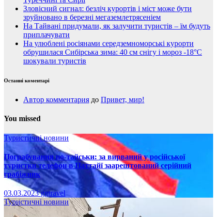
Зловісний сигнал: безліч курортів і міст може бути
зруйновано в березні мегаземлетрясеніем
На Тайвані придумали, як залучити туристів – їм будуть
приплачувати
На улюблені росіянами середземноморські курорти
обрушилася Сибірська зима: 40 см снігу і мороз -18°C
шокували туристів
Останні коментарі
Автор комментария
до
Привет, мир!
You missed
Туристичні новини
Пограбування по-тайськи: за вирваний у російської
туристки телефон в Паттайї заарештований серійний
грабіжник
03.03.2023
ggtravel
Туристичні новини