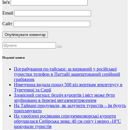
Ім'я
Email
Сайт
Недавні записи
Пограбування по-тайськи: за вирваний у російської
туристки телефон в Паттайї заарештований серійний
грабіжник
Німеччина видала понад 500 віз жертвам землетрусу в
Туреччині та Сирії
Зловісний сигнал: безліч курортів і міст може бути
зруйновано в березні мегаземлетрясеніем
На Тайвані придумали, як залучити туристів – їм будуть
приплачувати
На улюблені росіянами середземноморські курорти
обрушилася Сибірська зима: 40 см снігу і мороз -18°C
шокували туристів