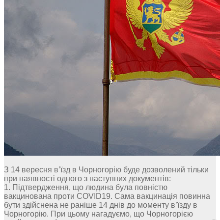
З 14 вересня в’їзд в Чорногорію буде дозволений тільки
при наявності одного з наступних документів:
1. Підтвердження, що людина була повністю
вакцинована проти COVID19. Сама вакцинація повинна
бути здійснена не раніше 14 днів до моменту в’їзду в
Чорногорію. При цьому нагадуємо, що Чорногорією