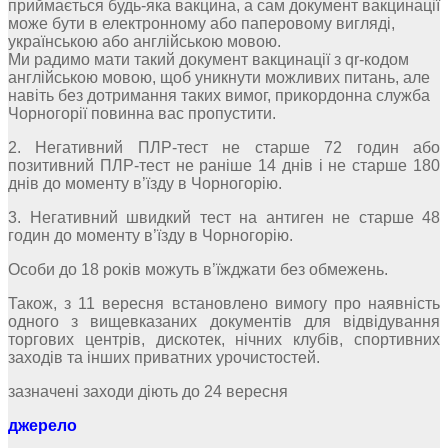
приймається будь-яка вакцина, а сам документ вакцинації
може бути в електронному або паперовому вигляді,
українською або англійською мовою.
Ми радимо мати такий документ вакцинації з qr-кодом
англійською мовою, щоб уникнути можливих питань, але
навіть без дотримання таких вимог, прикордонна служба
Чорногорії повинна вас пропустити.
2. Негативний ПЛР-тест не старше 72 годин або
позитивний ПЛР-тест не раніше 14 днів і не старше 180
днів до моменту в’їзду в Чорногорію.
3. Негативний швидкий тест на антиген не старше 48
годин до моменту в’їзду в Чорногорію.
Особи до 18 років можуть в’їжджати без обмежень.
Також, з 11 вересня встановлено вимогу про наявність
одного з вищевказаних документів для відвідування
торгових центрів, дискотек, нічних клубів, спортивних
заходів та інших приватних урочистостей.
зазначені заходи діють до 24 вересня
джерело