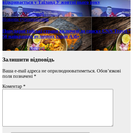
відкривається у Таїланд У жовтні цього року
Гру 12, 2022
ggtravel
Новини туроператорів
Популярні тайські страви включені до списку CNN Travel ”
50 найкращих вуличних страв Азії»
Лис 22, 2022
ggtravel
Залишити відповідь
Ваша e-mail адреса не оприлюднюватиметься.
Обов’язкові
поля позначені
*
Коментар
*