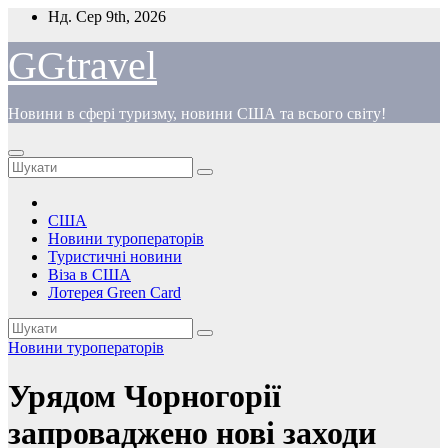
Перейти
Нд. Сер 9th, 2026
до
вмісту
GGtravel
Новини в сфері туризму, новини США та всього світу!
США
Новини туроператорів
Туристичні новини
Віза в США
Лотерея Green Card
Новини туроператорів
Урядом Чорногорії
запроваджено нові заходи