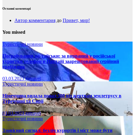
Останні коментарі
Автор комментария
до
Привет, мир!
You missed
Туристичні новини
Пограбування по-тайськи: за вирваний у російської
туристки телефон в Паттайї заарештований серійний
грабіжник
03.03.2023
ggtravel
Туристичні новини
Німеччина видала понад 500 віз жертвам землетрусу в
Туреччині та Сирії
03.03.2023
ggtravel
Туристичні новини
Зловісний сигнал: безліч курортів і міст може бути