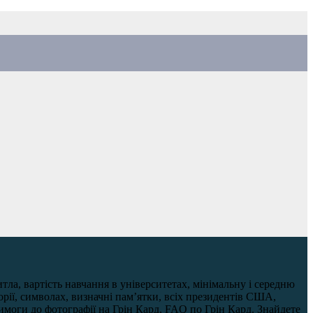
ла, вартість навчання в університетах, мінімальну і середню
рії, символах, визначні пам’ятки, всіх президентів США,
имоги до фотографії на Грін Кард, FAQ по Грін Кард. Знайдете