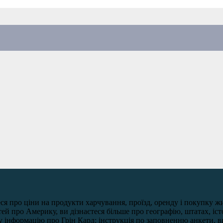
 про ціни на продукти харчування, проїзд, оренду і покупку жит
 про Америку, ви дізнаєтеся більше про географію, штатах, істо
у інформацію про Грін Кард: інструкція по заповненню анкети, в