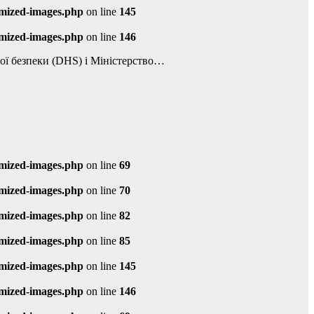
imized-images.php
on line
145
imized-images.php
on line
146
ьої безпеки (DHS) і Міністерство…
imized-images.php
on line
69
imized-images.php
on line
70
imized-images.php
on line
82
imized-images.php
on line
85
imized-images.php
on line
145
imized-images.php
on line
146