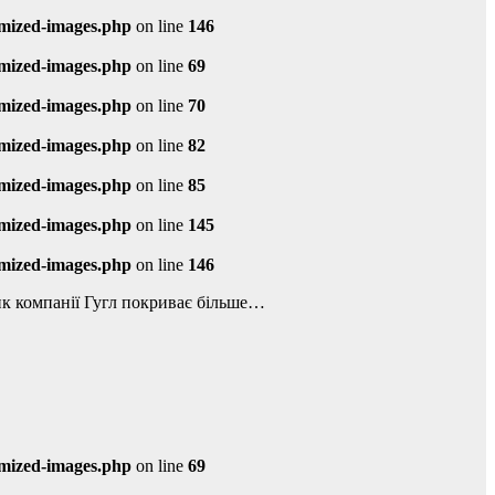
imized-images.php
on line
146
imized-images.php
on line
69
imized-images.php
on line
70
imized-images.php
on line
82
imized-images.php
on line
85
imized-images.php
on line
145
imized-images.php
on line
146
ик компанії Гугл покриває більше…
imized-images.php
on line
69