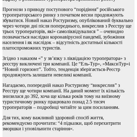
Прогнози з приводу поступового “порідіння” російського
туроператорського ринку з початком весни продовжують
збуватися. Новий наказ Ростуризму, опублікований буквально
через чотири дні після попереднього, викреслив з Реєстру ще
трьох туроператорів, які» самоліквідувалися ” – очевидно
позначається наслідки коронавірусної пандемії, зубожіння
населення і як наслідок – відсутність достатньої кількості
платоспроможних туристів.
Згідно з наказом «” у зв’язку з ліквідацією туроператора» з
реєстру виключені три компанії. Це “Ель-Тур», «МаксиТур»і
“Новий горизонт”. Тобто, тенденція зберігається-Реєстр
продовжують залишати невеликі компанії.
Нагадаємо, попередній наказ Ростуризму “викреслив” з
Реєстру ще чотири компанії. На даний момент їх кількість
знизилася до 392, хоча ще кілька років тому на виїзному
туристичному ринку працювало понад 2.5 тисяч
туроператорів – подробиці читайте за цим посиланням.
Для тих, кому важливий здоровий спосіб життя,
рекомендуємо прочитати: “4 підказки, щоб перехитрити
зморшки і уповільнити старіння».