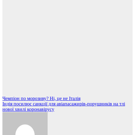
Навігація
Чемпіон по морозиву? Ні, це не Італія
Індія посилює санкції для авіапасажирів-порушників на тлі
записів
нової хвилі коронавірусу