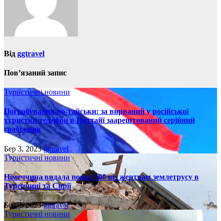
Від
ggtravel
Пов’язаний запис
Туристичні новини
Пограбування по-тайськи: за вирваний у російської
туристки телефон в Паттайї заарештований серійний
грабіжник
Бер 3, 2023
ggtravel
Туристичні новини
Німеччина видала понад 500 віз жертвам землетрусу в
Туреччині та Сирії
Бер 3, 2023
ggtravel
Туристичні новини