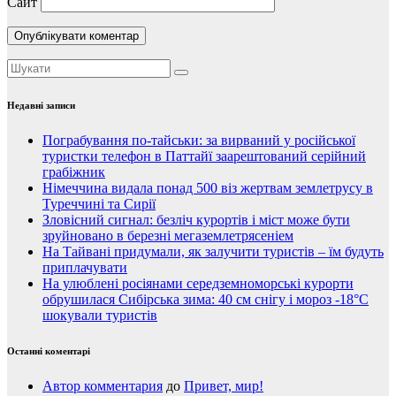
Сайт
Недавні записи
Пограбування по-тайськи: за вирваний у російської
туристки телефон в Паттайї заарештований серійний
грабіжник
Німеччина видала понад 500 віз жертвам землетрусу в
Туреччині та Сирії
Зловісний сигнал: безліч курортів і міст може бути
зруйновано в березні мегаземлетрясеніем
На Тайвані придумали, як залучити туристів – їм будуть
приплачувати
На улюблені росіянами середземноморські курорти
обрушилася Сибірська зима: 40 см снігу і мороз -18°C
шокували туристів
Останні коментарі
Автор комментария
до
Привет, мир!