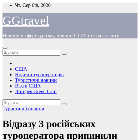
Перейти
Чт. Сер 6th, 2026
до
вмісту
GGtravel
Новини в сфері туризму, новини США та всього світу!
США
Новини туроператорів
Туристичні новини
Віза в США
Лотерея Green Card
Туристичні новини
Відразу 3 російських
туроператора припинили