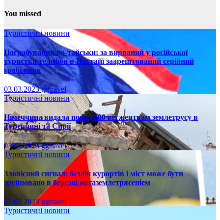
You missed
Туристичні новини
Пограбування по-тайськи: за вирваний у російської
туристки телефон в Паттайї заарештований серійний
грабіжник
03.03.2023
ggtravel
Туристичні новини
Німеччина видала понад 500 віз жертвам землетрусу в
Туреччині та Сирії
03.03.2023
ggtravel
Туристичні новини
Зловісний сигнал: безліч курортів і міст може бути
зруйновано в березні мегаземлетрясеніем
02.03.2023
ggtravel
Туристичні новини