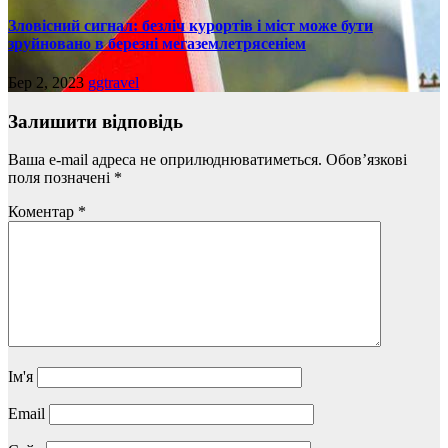
Зловісний сигнал: безліч курортів і міст може бути
зруйновано в березні мегаземлетрясеніем
Бер 2, 2023
ggtravel
Залишити відповідь
Ваша e-mail адреса не оприлюднюватиметься.
Обов’язкові
поля позначені
*
Коментар
*
Ім'я
Email