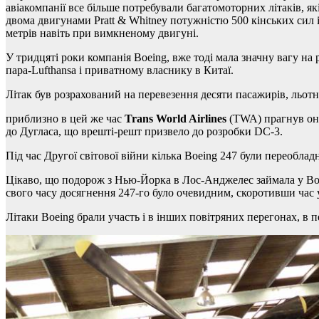
авіакомпанії все більше потребували багатомоторних літаків, 
двома двигунами Pratt & Whitney потужністю 500 кінських сил і
метрів навіть при вимкненому двигуні.
У тридцяті роки компанія Boeing, вже тоді мала значну вагу на ри
пара-Lufthansa і приватному власнику в Китаї.
Літак був розрахований на перевезення десяти пасажирів, льотн
приблизно в цей же час
Trans World Airlines
(TWA) прагнув онов
до Дугласа, що врешті-решт призвело до розробки DC-3.
Під час Другої світової війни кілька Boeing 247 були переобладн
Цікаво, що подорож з Нью-Йорка в Лос-Анджелес займала у Boei
свого часу досягнення 247-го було очевидним, скоротивши час 
Літаки Boeing брали участь і в інших повітряних перегонах, в 