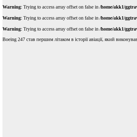
Warning
: Trying to access array offset on false in
/home/akk1/ggtra
Warning
: Trying to access array offset on false in
/home/akk1/ggtra
Warning
: Trying to access array offset on false in
/home/akk1/ggtra
Boeing 247 став першим літаком в історії авіації, який виконува