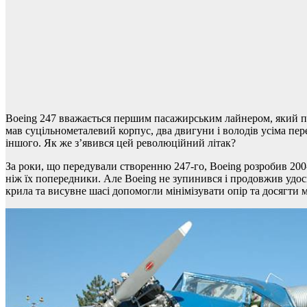
Boeing 247 вважається першим пасажирським лайнером, який пок
мав суцільнометалевий корпус, два двигуни і володів усіма п
іншого. Як же з’явився цей революційний літак?
За роки, що передували створенню 247-го, Boeing розробив 200
ніж їх попередники. Але Boeing не зупинився і продовжив удо
крила та висувне шасі допомогли мінімізувати опір та досягти 