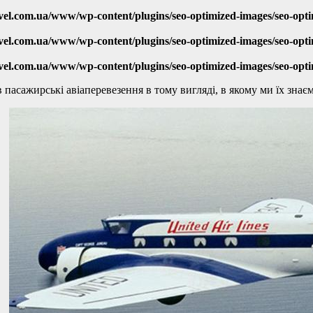
vel.com.ua/www/wp-content/plugins/seo-optimized-images/seo-opt
vel.com.ua/www/wp-content/plugins/seo-optimized-images/seo-opt
vel.com.ua/www/wp-content/plugins/seo-optimized-images/seo-opt
в пасажирські авіаперевезення в тому вигляді, в якому ми їх знаєм