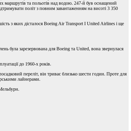
их маршрутів та польотів над водою. 247-й був оснащений
підтримувати політ з повним завантаженням на висоті 3 350
ть з яких дісталося Boeing Air Transport І United Airlines і ще
ень була зарезервована для Boeing та United, вона звернулася
плуатації до 1960-х років.
осадковий переліт, він триває близько шести годин. Проте для
ирськими лайнерами.
 Мельбурн.