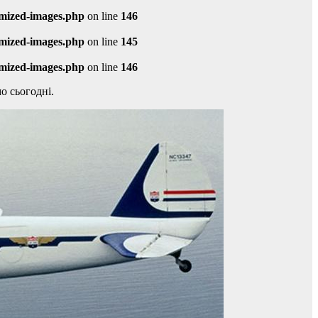
imized-images.php
on line
146
imized-images.php
on line
145
imized-images.php
on line
146
о сьогодні.