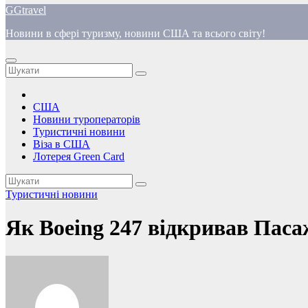
GGtravel
вмісту
Новини в сфері туризму, новини США та всього світу!
США
Новини туроператорів
Туристичні новини
Віза в США
Лотерея Green Card
Туристичні новини
Як Boeing 247 відкривав Паса