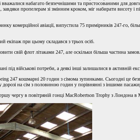
які вважалися набагато безпечнішими та пристосованими для довг
, завдяки пропелерам зі змінним кроком, міг набирати висоту і 
нку комерційної авіації, випустила 75 примірників 247-го, більшіс
ий екіпаж при цьому складався з трьох осіб.
ити свій флот літаками 247, але оскільки більша частина замовл
ані під військові потреби, а деякі інші залишалися в активній екс
ng 247 кошмарні 20 годин з сімома зупинками. Сьогодні це безп
у дорозі на сім з половиною годин у порівнянні з іншими пасаж
першу чергу в повітряній гонці MacRobertson Trophy з Лондона в