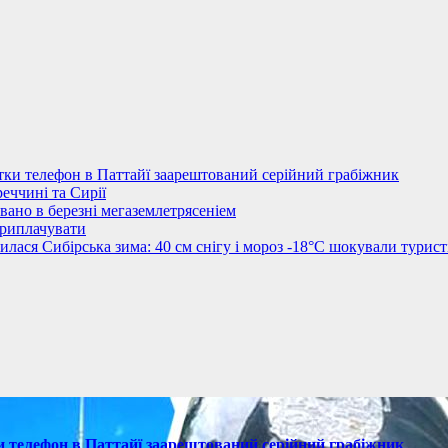
стки телефон в Паттайї заарештований серійний грабіжник
еччині та Сирії
овано в березні мегаземлетрясеніем
приплачувати
лася Сибірська зима: 40 см снігу і мороз -18°C шокували турист
ки телефон в Паттайї заарештований серійний грабіжник