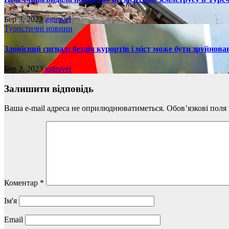
Бер 3, 2023
ggtravel
Туристичні новини
Зловісний сигнал: безліч курортів і міст може бути зруйнова
Бер 2, 2023
ggtravel
Залишити відповідь
Ваша e-mail адреса не оприлюднюватиметься.
Обов’язкові поля
Коментар
*
Ім'я
Email