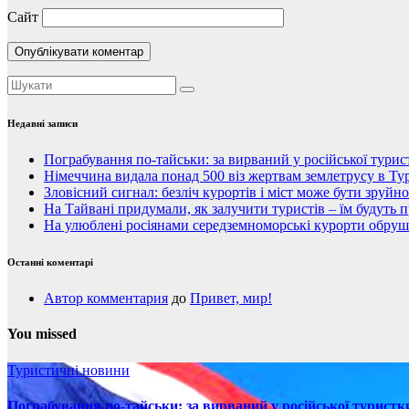
Сайт
Недавні записи
Пограбування по-тайськи: за вирваний у російської тури
Німеччина видала понад 500 віз жертвам землетрусу в Тур
Зловісний сигнал: безліч курортів і міст може бути зруйн
На Тайвані придумали, як залучити туристів – їм будуть 
На улюблені росіянами середземноморські курорти обруши
Останні коментарі
Автор комментария
до
Привет, мир!
You missed
Туристичні новини
Пограбування по-тайськи: за вирваний у російської турист