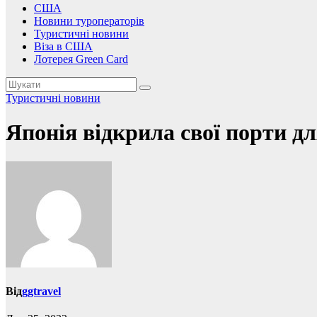
США
Новини туроператорів
Туристичні новини
Віза в США
Лотерея Green Card
Туристичні новини
Японія відкрила свої порти д
Від
ggtravel