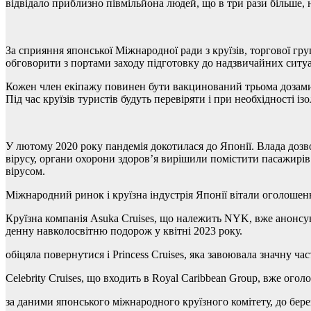
відвідало приблизно півмільйона людей, що в три рази більше, 
За сприяння японської Міжнародної ради з круїзів, торгової гру
обговорити з портами заходу підготовку до надзвичайних ситу
Кожен член екіпажу повинен бути вакцинований трьома дозами в
Під час круїзів туристів будуть перевіряти і при необхідності 
У лютому 2020 року пандемія докотилася до Японії. Влада дозв
вірусу, органи охорони здоров’я вирішили помістити пасажирів 
вірусом.
Міжнародний ринок і круїзна індустрія Японії вітали оголошенн
Круїзна компанія Asuka Cruises, що належить NYK, вже анонсува
денну навколосвітню подорож у квітні 2023 року.
обіцяла повернутися і Princess Cruises, яка завоювала значну ча
Celebrity Cruises, що входить в Royal Caribbean Group, вже ого
за даними японського міжнародного круїзного комітету, до бе