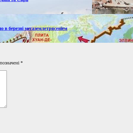
но в березні мегаземлетрясеніем
 позначені
*