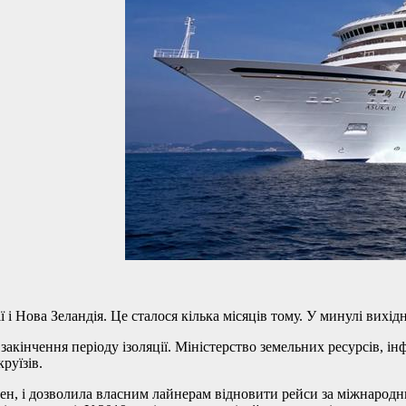
 Нова Зеландія. Це сталося кілька місяців тому. У минулі вихідні
кінчення періоду ізоляції. Міністерство земельних ресурсів, ін
руїзів.
ден, і дозволила власним лайнерам відновити рейси за міжнарод