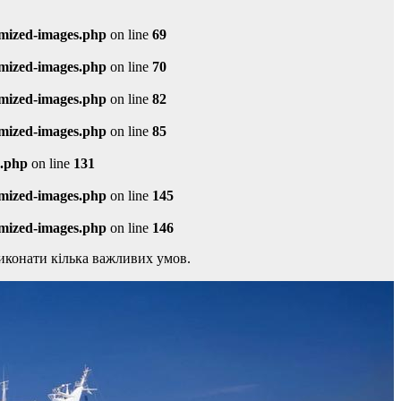
imized-images.php
on line
69
imized-images.php
on line
70
imized-images.php
on line
82
imized-images.php
on line
85
s.php
on line
131
imized-images.php
on line
145
imized-images.php
on line
146
виконати кілька важливих умов.