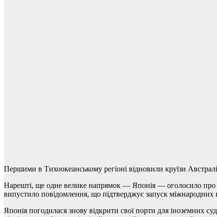
Першими в Тихоокеанському регіоні відновили круїзи Австралії і
Нарешті, ще одне велике напрямок — Японія — оголосило про за
випустило повідомлення, що підтверджує запуск міжнародних к
Японія погодилася знову відкрити свої порти для іноземних су