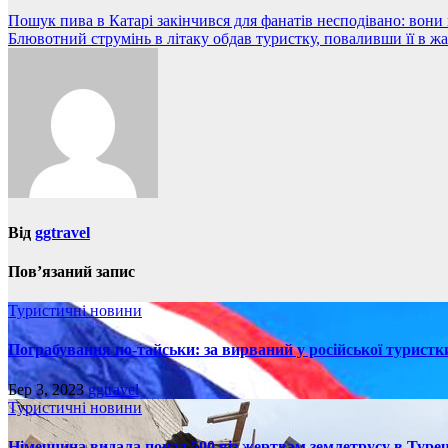
Навігація
Пошук пива в Катарі закінчився для фанатів несподівано: вон
Блювотний струмінь в літаку обдав туристку, поваливши її в жа
записів
Від
ggtravel
Пов’язаний запис
Туристичні новини
Пограбування по-тайськи: за вирваний у російської турист
Бер 3, 2023
ggtravel
Туристичні новини
Німеччина видала понад 500 віз жертвам землетрусу в Туреч