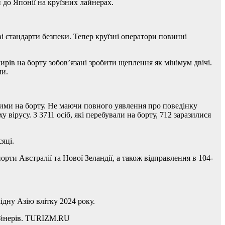
 до Японії на круїзних лайнерах.
ві стандарти безпеки. Тепер круїзні оператори повинні
ів на борту зобов’язані зробити щеплення як мінімум двічі.
ми.
ними на борту. Не маючи повного уявлення про поведінку
вірусу. З 3711 осіб, які перебували на борту, 712 заразилися
яці.
рти Австралії та Нової Зеландії, а також відправлення в 104-
ідну Азію влітку 2024 року.
лайнерів. TURIZM.RU