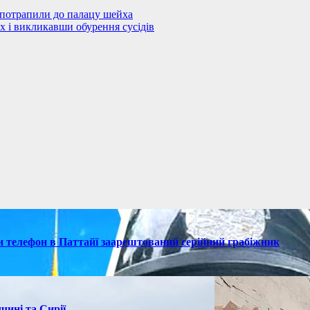
и потрапили до палацу шейха
х і викликавши обурення сусідів
ки телефон в Паттайї заарештований серійний грабіжник
чині та Сирії