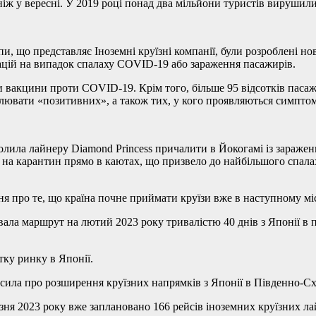
ніж у вересні. У 2019 році понад два мільйони туристів вирушили
пи, що представляє Іноземні круїзні компанії, були розроблені но
ацій на випадок спалаху COVID-19 або зараження пасажирів.
акцини проти COVID-19. Крім того, більше 95 відсотків пасажир
ізолювати «позитивних», а також тих, у кого проявляються симпто
олила лайнеру Diamond Princess причалити в Йокогамі із зараже
на карантин прямо в каютах, що призвело до найбільшого спалаху 
я про те, що країна почне приймати круїзи вже в наступному міс
ла маршрут на лютий 2023 року тривалістю 40 днів з Японії в по
стку ринку в Японії.
лосила про розширення круїзних напрямків з Японії в Південно-Сх
резня 2023 року вже заплановано 166 рейсів іноземних круїзних 