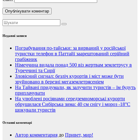
Недавні записи
Пограбування по-тайськи: за вирваний у російської
туристки телефон в Паттайї заарештований серійний
грабіжник
Німеччина видала понад 500 віз жертвам землетрусу в
Туреччині та Сирії
Зловісний сигнал: безліч курортів і міст може бути
зруйновано в березні мегаземлетрясеніем
На Тайвані придумали, як залучити туристів – їм будуть
приплачувати
На улюблені росіянами середземноморські курорти
обрушилася Сибірська зима: 40 см снігу і мороз -18°C
шокували туристів
Останні коментарі
Автор комментария
до
Привет, мир!