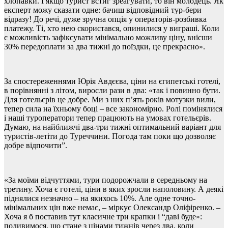
хлопавки. І якщо турист встиг зреагувати, то він молодець. Як
експерт можу сказати одне: бачиш відповідний тур-бери
відразу! До речі, дуже зручна опція у операторів-розбивка
платежу. Ті, хто нею скористався, опинилися у виграші. Коли
є можливість зафіксувати мінімально можливу ціну, внісши
30% передоплати за два тижні до поїздки, це прекрасно».
За спостереженнями Юрія Авдєєва, ціни на єгипетські готелі,
в порівнянні з літом, виросли рази в два: «так і повинно бути.
Для готельєрів це добре. Ми з них п’ять років мотузки вили,
тепер сила на їхньому боці – все закономірно. Ролі помінялися
і наші туроператори тепер працюють на умовах готельєрів.
Думаю, на найближчі два-три тижні оптимальний варіант для
туристів-летіти до Туреччини. Погода там поки що дозволяє
добре відпочити”.
«За моїми відчуттями, тури подорожчали в середньому на
третину. Хоча є готелі, ціни в яких зросли наполовину. А деякі
піднялися незначно – на якихось 10%. Але одне точно-
м
інімальних цін вже немає, – міркує Олександр Оліфіренко. –
Хоча я б поставив тут класичне три крапки і “дав
і буде
»:
подивимося, що стане з цінами тижнів через два, коли