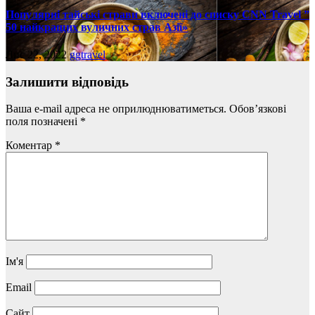
Популярні тайські страви включені до списку CNN Travel ”
50 найкращих вуличних страв Азії»
Лис 22, 2022
ggtravel
Залишити відповідь
Ваша e-mail адреса не оприлюднюватиметься.
Обов’язкові
поля позначені
*
Коментар
*
Ім'я
Email
Сайт