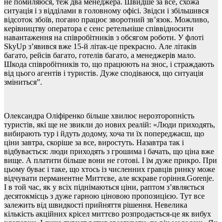
не помиляюся, теж два менеджера. Швидше за все, схожа
ситуація і з відділами в головному офісі. Звідси і збільшився
відсоток збоїв, погано працює зворотний зв’язок. Можливо,
керівництву оператора є сенс ретельніше співвідносити
навантаження на співробітників з обсягом роботи. У флоті
SkyUp
з’явився вже 15-й літак-це прекрасно. Але літаків
багато, рейсів багато, готелів багато, а менеджерів мало.
Шкода співробітників то, що працюють на знос, і страждають
від цього агентів і туристів. Дуже сподіваюся, що ситуація
зміниться”.
Олександра Оліфіренко більше хвилює нерозторопність
туристів, які ще не звикли до нових реалій: «Люди приходять,
вибирають тур і йдуть додому, хоча ти їх попереджаєш, що
ціни завтра, скоріше за все, виростуть. Назавтра так і
відбувається: люди приходять з грошима і бачать, що ціна вже
вище. А платити більше вони не готові. І їм дуже прикро. При
цьому буває і таке, що хтось із численних гравців ринку може
відчувати перманентне Миттєве, але яскраве горіння.Gorenje.
І в той час, як у всіх піднімаються ціни, раптом з’являється
десятокмісць з дуже гарною ціновою пропозицією. Тут все
залежить від швидкості прийняття рішення. Невелика
кількість акційних крісел миттєво розпродається-це як вибух