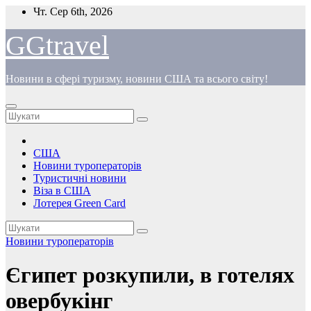
Перейти
Чт. Сер 6th, 2026
до
вмісту
GGtravel
Новини в сфері туризму, новини США та всього світу!
США
Новини туроператорів
Туристичні новини
Віза в США
Лотерея Green Card
Новини туроператорів
Єгипет розкупили, в готелях
овербукінг