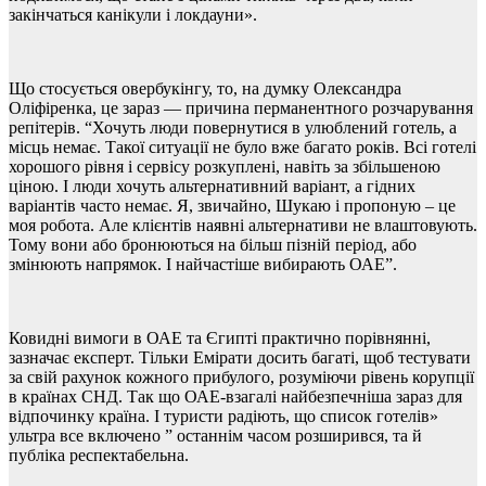
закінчаться канікули і локдауни».
Що стосується овербукінгу, то, на думку Олександра
Оліфіренка, це зараз — причина перманентного розчарування
репітерів. “Хочуть люди повернутися в улюблений готель, а
місць немає. Такої ситуації не було вже багато років. Всі готелі
хорошого рівня і сервісу розкуплені, навіть за збільшеною
ціною. І люди хочуть альтернативний варіант, а гідних
варіантів часто немає. Я, звичайно, Шукаю і пропоную – це
моя робота. Але клієнтів наявні альтернативи не влаштовують.
Тому вони або бронюються на більш пізній період, або
змінюють напрямок. І найчастіше вибирають ОАЕ”.
Ковидні вимоги в ОАЕ та Єгипті практично порівнянні,
зазначає експерт. Тільки Емірати досить багаті, щоб тестувати
за свій рахунок кожного прибулого, розуміючи рівень корупції
в країнах СНД. Так що ОАЕ-взагалі найбезпечніша зараз для
відпочинку країна. І туристи радіють, що список готелів»
ультра все включено ” останнім часом розширився, та й
публіка респектабельна.