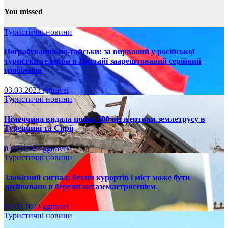
You missed
Туристичні новини
Пограбування по-тайськи: за вирваний у російської
туристки телефон в Паттайї заарештований серійний
грабіжник
03.03.2023
ggtravel
Туристичні новини
Німеччина видала понад 500 віз жертвам землетрусу в
Туреччині та Сирії
03.03.2023
ggtravel
Туристичні новини
Зловісний сигнал: безліч курортів і міст може бути
зруйновано в березні мегаземлетрясеніем
02.03.2023
ggtravel
Туристичні новини