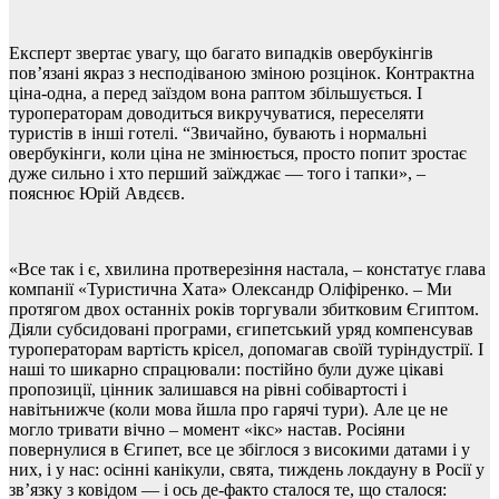
Експерт звертає увагу, що багато випадків овербукінгів
пов’язані якраз з несподіваною зміною розцінок. Контрактна
ціна-одна, а перед заїздом вона раптом збільшується. І
туроператорам доводиться викручуватися, переселяти
туристів в інші готелі. “Звичайно, бувають і нормальні
овербукінги, коли ціна не змінюється, просто попит зростає
дуже сильно і хто перший заїжджає — того і тапки», –
пояснює Юрій Авдєєв.
«Все так і є, хвилина протверезіння настала, – констатує глава
компанії «Туристична Хата» Олександр Оліфіренко. – Ми
протягом двох останніх років торгували збитковим Єгиптом.
Діяли субсидовані програми, єгипетський уряд компенсував
туроператорам вартість крісел, допомагав своїй туріндустрії. І
наші то шикарно спрацювали: постійно були дуже цікаві
пропозиції, цінник залишався на рівні собівартості і
навітьнижче (коли мова йшла про гарячі тури). Але це не
могло тривати вічно – момент «ікс» настав. Росіяни
повернулися в Єгипет, все це збіглося з високими датами і у
них, і у нас: осінні канікули, свята, тиждень локдауну в Росії у
зв’язку з ковідом — і ось де-факто сталося те, що сталося: