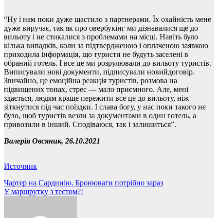
“Ну і нам поки дуже щастило з партнерами. Їх охайність мене
дуже виручає, так як про овербукінг ми дізнавалися ще до
вильоту і не стикалися з проблемами на місці. Навіть було
кілька випадків, коли за підтвердженою і оплаченою заявкою
приходила інформація, що туристи не будуть заселені в
обраний готель. І все це ми розрулювали до вильоту туристів.
Виписували нові документи, підписували новийдоговір.
Звичайно, це емоційна реакція туристів, розмова на
підвищених тонах, стрес — мало приємного. Але, мені
здається, людям краще пережити все це до вильоту, ніж
зіткнутися під час поїздки. І слава богу, у нас поки такого не
було, щоб туристів везли за документами в один готель, а
привозили в інший. Сподіваюся, так і залишиться”.
Валерія Овсяник, 26.10.2021
Источник
Навігація
Чартер на Сардинію. Бронювати потрібно зараз
У маршрутку з тестом?!
записів