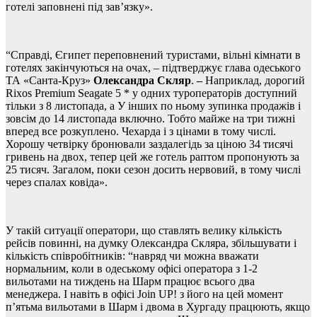
готелі заповнені під зав’язку».
“Справді, Єгипет переповнений туристами, вільні кімнати в
готелях закінчуються на очах, – підтверджує глава одеського
ТА «Санта-Круз»
Олександра Скляр
.
–
Наприклад, дорогий
Rixos Premium Seagate 5 * у одних туроператорів доступний
тільки з 8 листопада, а У інших по ньому зупинка продажів і
зовсім до 14 листопада включно. Тобто майже на три тижні
вперед все розкуплено. Чехарда і з цінами в тому числі.
Хорошу четвірку бронювали заздалегідь за ціною 34 тисячі
гривень на двох, тепер цей же готель раптом пропонують за
25 тисяч. Загалом, поки сезон досить нервовий, в тому числі
через спалах ковіда».
У такій ситуації оператори, що ставлять велику кількість
рейсів повинні, на думку Олександра Скляра, збільшувати і
кількість співробітників: “навряд чи можна вважати
нормальним, коли в одеському офісі оператора з 1-2
вильотами на тиждень на Шарм працює всього два
менеджера. І навіть в офісі
Join UP!
з його на цей момент
п’ятьма вильотами в Шарм і двома в Хургаду працюють, якщо