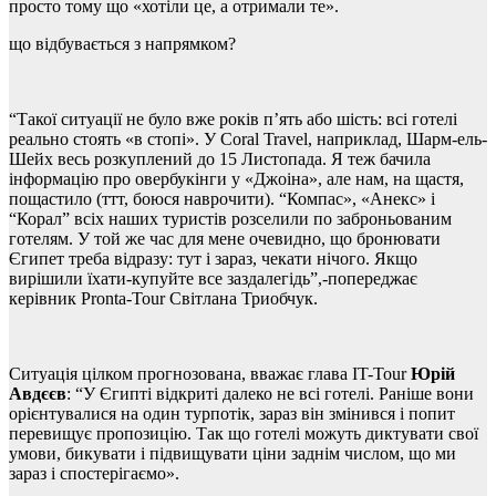
просто тому що «хотіли це, а отримали те».
що відбувається з напрямком?
“Такої ситуації не було вже років п’ять або шість: всі готелі
реально стоять «в стопі». У
Coral Travel,
наприклад,
Шарм-ель-
Шейх весь розкуплений до 15 Листопада. Я теж бачила
інформацію про овербукінги у «Джоіна», але нам, на щастя,
пощастило (ттт, боюся наврочити). “Компас», «Анекс» і
“Корал” всіх наших туристів розселили по заброньованим
готелям. У той же час для мене очевидно, що бронювати
Єгипет треба відразу: тут і зараз, чекати нічого. Якщо
вирішили їхати-купуйте все заздалегідь”,-попереджає
керівник Pronta-Tour Світлана Триобчук.
Ситуація цілком прогнозована, вважає глава
IT-Tour
Юрій
Авдєєв
: “У Єгипті відкриті далеко не всі готелі. Раніше вони
орієнтувалися на один турпотік, зараз він змінився і попит
перевищує пропозицію. Так що готелі можуть диктувати свої
умови, бикувати і підвищувати ціни заднім числом, що ми
зараз і спостерігаємо».