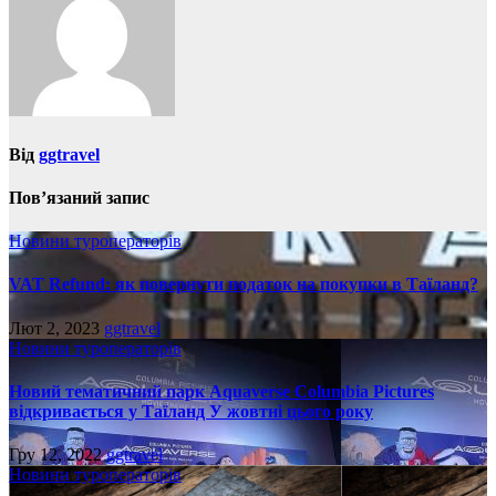
Від
ggtravel
Пов’язаний запис
Новини туроператорів
VAT Refund: як повернути податок на покупки в Таїланд?
Лют 2, 2023
ggtravel
Новини туроператорів
Новий тематичний парк Aquaverse Columbia Pictures
відкривається у Таїланд У жовтні цього року
Гру 12, 2022
ggtravel
Новини туроператорів