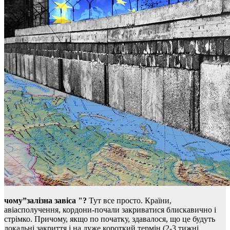
чому”залізна завіса "?
Тут все просто. Країни,
авіасполучення, кордони-почали закриватися блискавично і
стрімко. Причому, якщо по початку, здавалося, що це будуть
локальні закриття і на дуже короткий термін (2-3 тижні,