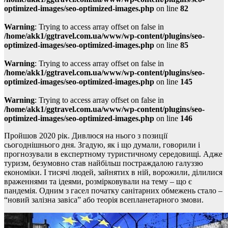
optimized-images/seo-optimized-images.php
on line
82
Warning
: Trying to access array offset on false in
/home/akk1/ggtravel.com.ua/www/wp-content/plugins/seo-
optimized-images/seo-optimized-images.php
on line
85
Warning
: Trying to access array offset on false in
/home/akk1/ggtravel.com.ua/www/wp-content/plugins/seo-
optimized-images/seo-optimized-images.php
on line
145
Warning
: Trying to access array offset on false in
/home/akk1/ggtravel.com.ua/www/wp-content/plugins/seo-
optimized-images/seo-optimized-images.php
on line
146
Пройшов 2020 рік. Дивлюся на нього з позиції
сьогоднішнього дня. Згадую, як і що думали, говорили і
прогнозували в експертному туристичному середовищі. Адже
туризм, безумовно став найбільш постраждалою галуззю
економіки. І тисячі людей, зайнятих в ній, ворожили, ділилися
враженнями та ідеями, розмірковували на тему – що є
пандемія. Одним з гасел початку санітарних обмежень стало –
“новий залізна завіса” або теорія всепланетарного змови.