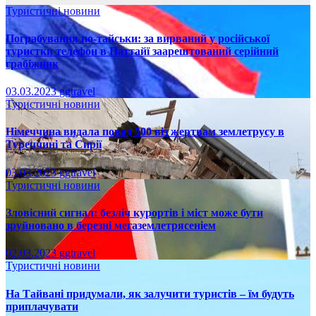
Туристичні новини
Пограбування по-тайськи: за вирваний у російської
туристки телефон в Паттайї заарештований серійний
грабіжник
03.03.2023
ggtravel
Туристичні новини
Німеччина видала понад 500 віз жертвам землетрусу в
Туреччині та Сирії
03.03.2023
ggtravel
Туристичні новини
Зловісний сигнал: безліч курортів і міст може бути
зруйновано в березні мегаземлетрясеніем
02.03.2023
ggtravel
Туристичні новини
На Тайвані придумали, як залучити туристів – їм будуть
приплачувати