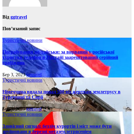
Від
ggtravel
Пов’язаний запис
Туристичні новини
Пограбування по-тайськи: за вирваний у російської
туристки телефон в Паттайї заарештований серійний
грабіжник
Бер 3, 2023
ggtravel
Туристичні новини
Німеччина видала понад 500 віз жертвам землетрусу в
Туреччині та Сирії
Бер 3, 2023
ggtravel
Туристичні новини
Зловісний сигнал: безліч курортів і міст може бути
зруйновано в березні мегаземлетрясеніем