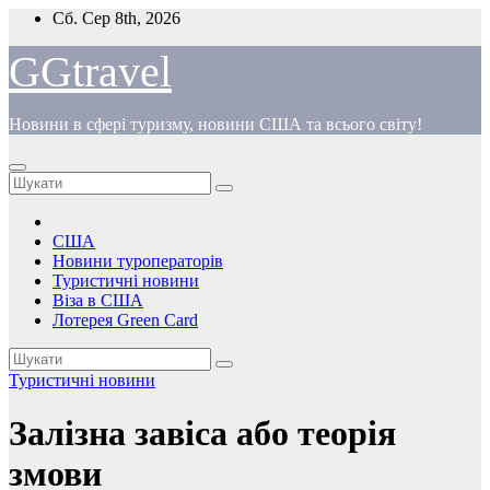
Перейти
Сб. Сер 8th, 2026
до
вмісту
GGtravel
Новини в сфері туризму, новини США та всього світу!
США
Новини туроператорів
Туристичні новини
Віза в США
Лотерея Green Card
Туристичні новини
Залізна завіса або теорія
змови