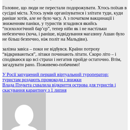
Головне, що люди не перестали подорожувати. Хтось поїхав в
сусідні міста. Хтось зумів організуватися і злітати туди, куди
раніше хотів, але не було часу. А з початком вакцинації і
зниженням паніки, у туристів згладився якийсь
“психологічний бар’єр”, тепер ніби як і не настільки
небезпечно (хоча, і раніше, відвідування магазину Ашан було
не більш безпечно, ніж політ на Мальдіви).
залізна завіса – поки не відбувся. Країни потроху
“відкриваються”, літаки починають літати. Скоро літо – і
сподіваюся що всі страхи і негатив пройде остаточно. Втім,
загадувати рано. Поживемо-побачимо!
Навігація
У Росії запущений перший віртуальний туроператор:
туристам роздають промокоди і знижки
записів
Влада Пхукета схвалила відкриття острова для туристів і
скасування карантину з 1 липня