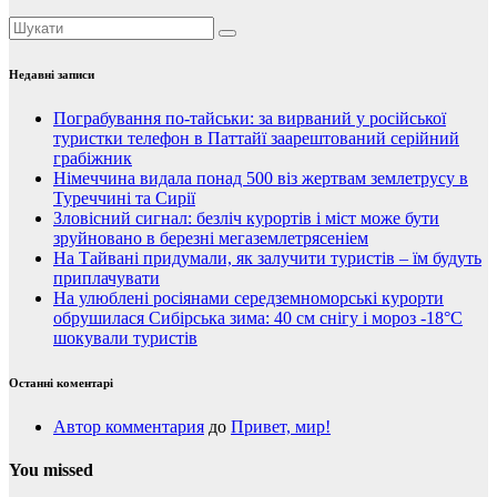
Недавні записи
Пограбування по-тайськи: за вирваний у російської
туристки телефон в Паттайї заарештований серійний
грабіжник
Німеччина видала понад 500 віз жертвам землетрусу в
Туреччині та Сирії
Зловісний сигнал: безліч курортів і міст може бути
зруйновано в березні мегаземлетрясеніем
На Тайвані придумали, як залучити туристів – їм будуть
приплачувати
На улюблені росіянами середземноморські курорти
обрушилася Сибірська зима: 40 см снігу і мороз -18°C
шокували туристів
Останні коментарі
Автор комментария
до
Привет, мир!
You missed