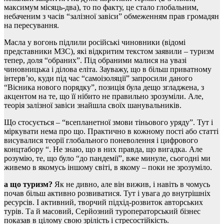
максимум місяць-два), то по факту, це стало глобальним,
небаченим з часів “залізної завіси” обмеженням прав громадян
на пересування.
Масла у вогонь підлили російські чиновники (відомі
представники МЗС), які відкритим текстом заявили – туризм
тепер, доля “обраних”. Під обраними малися на увазі
чиновницька і ділова еліта. Зауважу, що в більш приватному
інтерв’ю, куди під час “самоізоляції” запросили даного
“Вісника нового порядку”, позиція була дещо згладжена, з
акцентом на те, що її нібито не правильно зрозуміли. Але,
теорія залізної завіси знайшла своїх шанувальників.
Що стосується – “всепланетної змови тіньового уряду”. Тут і
міркувати нема про що. Практично в кожному пості або статті
висувалися теорії глобального поневолення і цифрового
концтабору “. Не знаю, що в них правда, що вигадка. Але
розумію, те, що було “до пандемії”, вже минуле, сьогодні ми
живемо в якомусь іншому світі, в якому – поки не зрозуміло.
а що туризм?
Як не дивно, але він вижив, і навіть в чомусь
почав більш активно розвиватися. Тут і увага до внутрішніх
ресурсів. І активний, творчий підхід-розвиток авторських
турів. Та й масовий, Серйозний туроператорський бізнес
показав в цілому свою зрілість і стресостійкість.