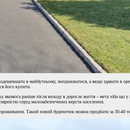
дешевшати в майбутньому, знецінюватися, а якщо здавати в орен
ся його купити.
у якомога раніше після виходу в доросле життя – мета хіба що у н
пулярністю серед малозабезпечених верств населення.
роживання. Такий новий будиночок можна придбати за 30-40 тис.