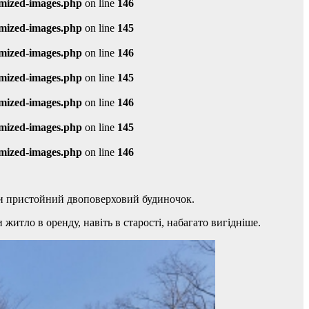
imized-images.php
on line
146
imized-images.php
on line
145
imized-images.php
on line
146
imized-images.php
on line
145
imized-images.php
on line
146
imized-images.php
on line
145
imized-images.php
on line
146
ти пристойний двоповерховий будиночок.
житло в оренду, навіть в старості, набагато вигідніше.