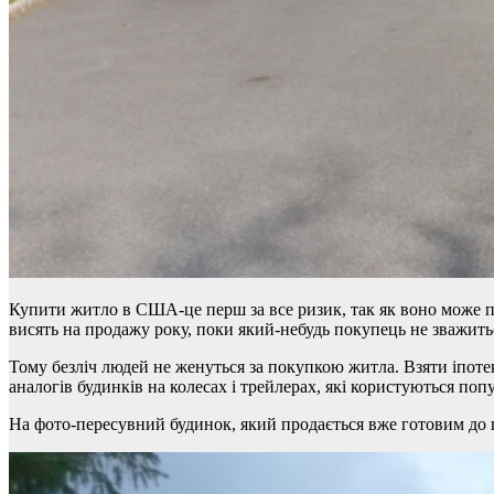
Купити житло в США-це перш за все ризик, так як воно може по
висять на продажу року, поки який-небудь покупець не зважить
Тому безліч людей не женуться за покупкою житла. Взяти іпотек
аналогів будинків на колесах і трейлерах, які користуються по
На фото-пересувний будинок, який продається вже готовим до п