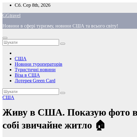
Перейти
Сб. Сер 8th, 2026
до
GGtravel
вмісту
Новини в сфері туризму, новини США та всього світу!
США
Новини туроператорів
Туристичні новини
Віза в США
Лотерея Green Card
США
Живу в США. Показую фото в 
собі звичайне житло 🏠