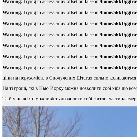
Warning
: Trying to access array offset on false in
/home/akk1/ggtra
Warning
: Trying to access array offset on false in
/home/akk1/ggtra
Warning
: Trying to access array offset on false in
/home/akk1/ggtra
Warning
: Trying to access array offset on false in
/home/akk1/ggtra
Warning
: Trying to access array offset on false in
/home/akk1/ggtra
Warning
: Trying to access array offset on false in
/home/akk1/ggtra
Warning
: Trying to access array offset on false in
/home/akk1/ggtra
ціни на нерухомість в Сполучених Штатах сильно коливаються в 
На ті гроші, які в Нью-Йорку можна дозволити собі хіба що к
Та й у не всіх є можливість дозволити собі житло, частина амер