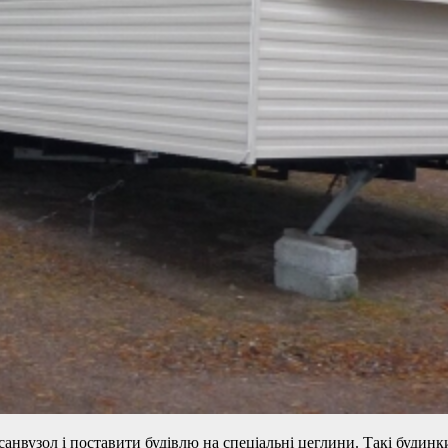
санвузол і поставити будівлю на спеціальні цеглини. Такі будин