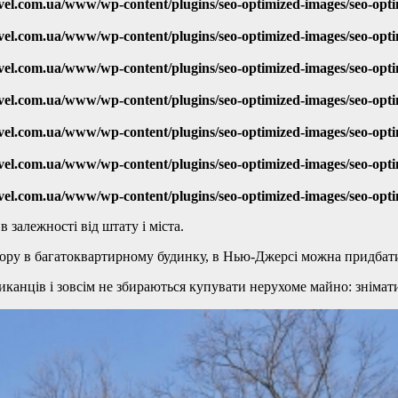
vel.com.ua/www/wp-content/plugins/seo-optimized-images/seo-opt
vel.com.ua/www/wp-content/plugins/seo-optimized-images/seo-opt
vel.com.ua/www/wp-content/plugins/seo-optimized-images/seo-opt
vel.com.ua/www/wp-content/plugins/seo-optimized-images/seo-opt
vel.com.ua/www/wp-content/plugins/seo-optimized-images/seo-opt
vel.com.ua/www/wp-content/plugins/seo-optimized-images/seo-opt
vel.com.ua/www/wp-content/plugins/seo-optimized-images/seo-opt
залежності від штату і міста.
омору в багатоквартирному будинку, в Нью-Джерсі можна придба
иканців і зовсім не збираються купувати нерухоме майно: знімати 