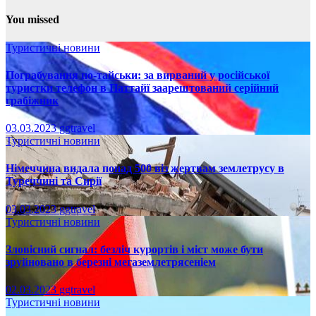
You missed
Туристичні новини
Пограбування по-тайськи: за вирваний у російської
туристки телефон в Паттайї заарештований серійний
грабіжник
03.03.2023
ggtravel
Туристичні новини
Німеччина видала понад 500 віз жертвам землетрусу в
Туреччині та Сирії
03.03.2023
ggtravel
Туристичні новини
Зловісний сигнал: безліч курортів і міст може бути
зруйновано в березні мегаземлетрясеніем
02.03.2023
ggtravel
Туристичні новини