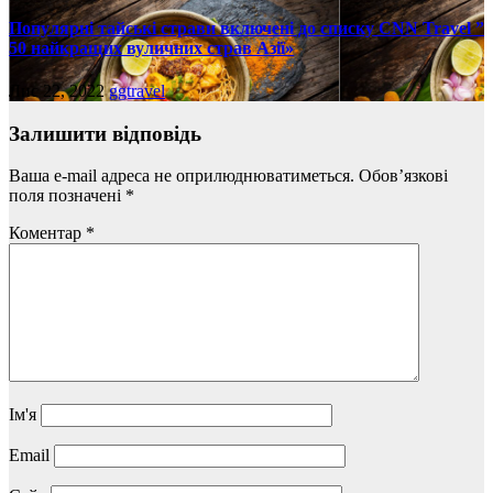
Популярні тайські страви включені до списку CNN Travel ”
50 найкращих вуличних страв Азії»
Лис 22, 2022
ggtravel
Залишити відповідь
Ваша e-mail адреса не оприлюднюватиметься.
Обов’язкові
поля позначені
*
Коментар
*
Ім'я
Email