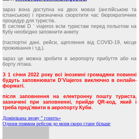
зараз вона доступна на двох мовах (англійською та
іспанською) і призначена скоротити час бюрократичних
процедур для туристів.
В системі D ' viajeros всім туристам перед польотом на
Кубу необхідно заповнити анкету
(паспортні дані, рейси, щеплення від COVID-19, місце
проживання і т.д.).
зараз це можна зробити в аеропорту прибуття або на
борту літака.
З 1 січня 2022 року всі іноземні громадяни повинні
будуть заповнювати D'Viajeros виключно в онлайн-
форматі.
після заповнення на електронну пошту туриста,
зазначені при заповненні, прийде QR-код, який і
треба пред’явити в аеропорту Куби.
Навігація
Домінікана знову ” горить»
Одним прямим рейсом до моря скоро стане більше
записів