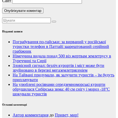
Сайт
Недавні записи
Пограбування по-тайськи: за вирваний у російської
туристки телефон в Паттайї заарештований серійний
грабіжник
Німеччина видала понад 500 віз жертвам землетрусу в
Туреччині та Сирії
Зловісний сигнал: безліч курортів і міст може бути
зруйновано в березні мегаземлетрясеніем
На Тайвані придумали, як залучити туристів – їм будуть
приплачувати
На улюблені росіянами середземноморські курорти
обрушилася Сибірська зима: 40 см снігу і мороз -18°C
шокували туристів
Останні коментарі
Автор комментария
до
Привет, мир!