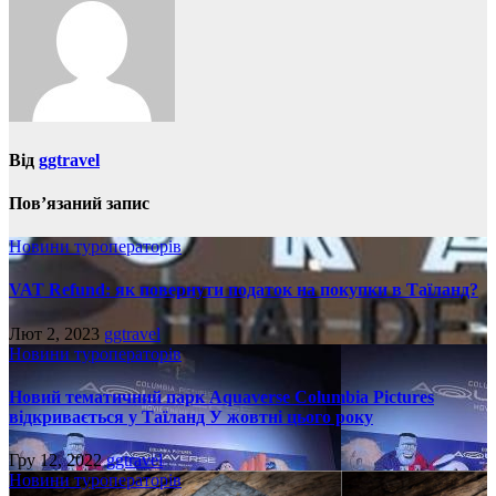
Від
ggtravel
Пов’язаний запис
Новини туроператорів
VAT Refund: як повернути податок на покупки в Таїланд?
Лют 2, 2023
ggtravel
Новини туроператорів
Новий тематичний парк Aquaverse Columbia Pictures
відкривається у Таїланд У жовтні цього року
Гру 12, 2022
ggtravel
Новини туроператорів