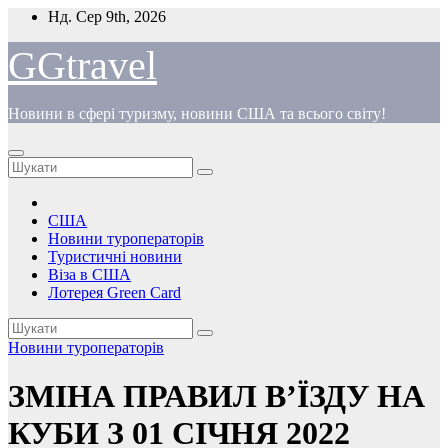
Перейти
Нд. Сер 9th, 2026
до
вмісту
GGtravel
Новини в сфері туризму, новини США та всього світу!
США
Новини туроператорів
Туристичні новини
Віза в США
Лотерея Green Card
Новини туроператорів
ЗМІНА ПРАВИЛ В’ЇЗДУ НА
КУБИ З 01 СІЧНЯ 2022