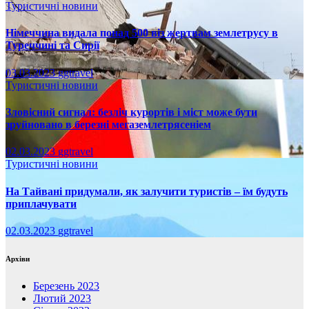
Туристичні новини
Німеччина видала понад 500 віз жертвам землетрусу в
Туреччині та Сирії
03.03.2023
ggtravel
Туристичні новини
Зловісний сигнал: безліч курортів і міст може бути
зруйновано в березні мегаземлетрясеніем
02.03.2023
ggtravel
Туристичні новини
На Тайвані придумали, як залучити туристів – їм будуть
приплачувати
02.03.2023
ggtravel
Архіви
Березень 2023
Лютий 2023