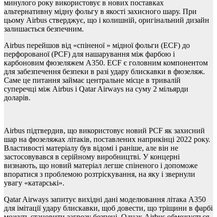
минулого року використовує в нових поставках
альтернативну мідну фольгу в якості захисного шару. При
цьому Airbus стверджує, що і колишній, оригінальний дизайн
залишається безпечним.
Airbus перейшов від «спіненої » мідної фольги (ECF) до
перфорованої (PCF) для нашарування між фарбою і
карбоновим фюзеляжем A350. ECF є головним компонентом
для забезпечення безпеки в разі удару блискавки в фюзеляж.
Саме це питання займає центральне місце в тривалій
суперечці між Airbus і Qatar Airways на суму 2 мільярди
доларів.
Airbus підтвердив, що використовує новий PCF як захисний
шар на фюзеляжах літаків, поставлених наприкінці 2022 року.
Властивості матеріалу був відомі і раніше, але він не
застосовувався в серійному виробництві. У концерні
визнають, що новий матеріал легше спіненого і допоможе
впоратися з проблемою розтріскування, на яку і звернули
увагу «катарські».
Qatar Airways запитує вихідні дані моделювання літака A350
для імітації удару блискавки, щоб довести, що тріщини в фарбі
можуть становити загрозу безпеці. Однак Airbus обмежується