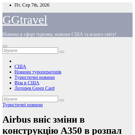
Перейти
Пт. Сер 7th, 2026
до
вмісту
GGtravel
Новини в сфері туризму, новини США та всього світу!
США
Новини туроператорів
Туристичні новини
Віза в США
Лотерея Green Card
Туристичні новини
Airbus вніс зміни в
конструкцію A350 в розпал