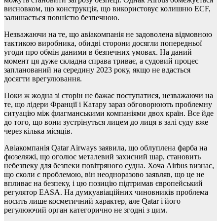
висновком, що конструкція, що використовує колишню ECF,
залишається повністю безпечною.
Незважаючи на те, що авіакомпанія не задоволена відмовною
тактикою виробника, обидві сторони досягли попередньої
угоди про обмін даними в безпечних умовах. На даний
момент ця дуже складна справа триває, а судовий процес
запланований на середину 2023 року, якщо не вдасться
досягти врегулювання.
Поки ж жодна зі сторін не бажає поступатися, незважаючи на
те, що лідери Франції і Катару зараз обговорюють проблемну
ситуацію між флагманськими компаніями двох країн. Все йде
до того, що вони зустрінуться лицем до лиця в залі суду вже
через кілька місяців.
Авіакомпанія Qatar Airways заявила, що облуплена фарба на
фюзеляжі, що оголює металевий захисний шар, становить
небезпеку для безпеки повітряного судна. Хоча Airbus визнає,
що сколи є проблемою, він неодноразово заявляв, що це не
впливає на безпеку, і цю позицію підтримав європейський
регулятор EASA. На думкуавіаційних чиновників проблема
носить лише косметичний характер, але Qatar і його
регулюючий орган категорично не згодні з цим.