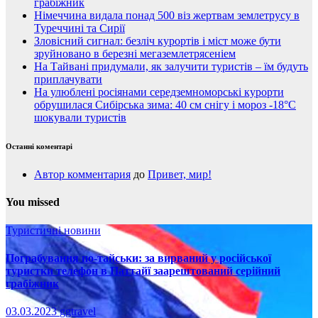
грабіжник
Німеччина видала понад 500 віз жертвам землетрусу в
Туреччині та Сирії
Зловісний сигнал: безліч курортів і міст може бути
зруйновано в березні мегаземлетрясеніем
На Тайвані придумали, як залучити туристів – їм будуть
приплачувати
На улюблені росіянами середземноморські курорти
обрушилася Сибірська зима: 40 см снігу і мороз -18°C
шокували туристів
Останні коментарі
Автор комментария
до
Привет, мир!
You missed
Туристичні новини
Пограбування по-тайськи: за вирваний у російської
туристки телефон в Паттайї заарештований серійний
грабіжник
03.03.2023
ggtravel