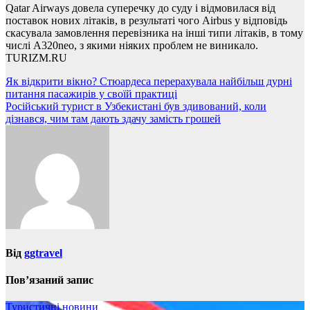
Qatar Airways довела суперечку до суду і відмовилася від
поставок нових літаків, в результаті чого Airbus у відповідь
скасувала замовлення перевізника на інші типи літаків, в тому
числі A320neo, з якими ніяких проблем не виникало.
TURIZM.RU
Навігація
Як відкрити вікно? Стюардеса перерахувала найбільш дурні
питання пасажирів у своїй практиці
записів
Російський турист в Узбекистані був здивований, коли
дізнався, чим там дають здачу замість грошей
Від
ggtravel
Пов’язаний запис
Туристичні новини