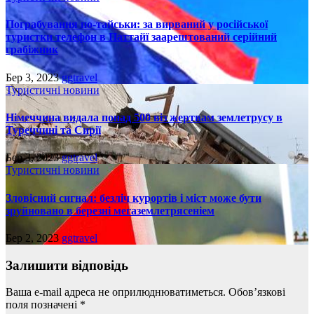
Пограбування по-тайськи: за вирваний у російської
туристки телефон в Паттайї заарештований серійний
грабіжник
Бер 3, 2023
ggtravel
Туристичні новини
Німеччина видала понад 500 віз жертвам землетрусу в
Туреччині та Сирії
Бер 3, 2023
ggtravel
Туристичні новини
Зловісний сигнал: безліч курортів і міст може бути
зруйновано в березні мегаземлетрясеніем
Бер 2, 2023
ggtravel
Залишити відповідь
Ваша e-mail адреса не оприлюднюватиметься.
Обов’язкові
поля позначені
*