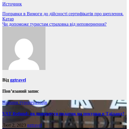
Источник
Навігація
Поправки в Вимоги до дійсності сертифікатів про щеплення.
Катар
записів
Чи допоможе туристам страховка від неповернення?
Від
ggtravel
Пов’язаний запис
Новини туроператорів
VAT Refund: як повернути податок на покупки в Таїланд?
Лют 2, 2023
ggtravel