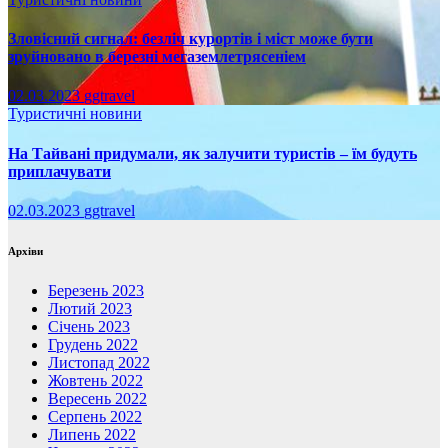
Зловісний сигнал: безліч курортів і міст може бути
зруйновано в березні мегаземлетрясеніем
02.03.2023
ggtravel
Туристичні новини
На Тайвані придумали, як залучити туристів – їм будуть
приплачувати
02.03.2023
ggtravel
Архіви
Березень 2023
Лютий 2023
Січень 2023
Грудень 2022
Листопад 2022
Жовтень 2022
Вересень 2022
Серпень 2022
Липень 2022