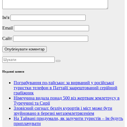
Ім'я
Email
Сайт
Недавні записи
Пограбування по-тайськи: за вирваний у російської
туристки телефон в Паттайї заарештований серійний
грабіжник
Німеччина видала понад 500 віз жертвам землетрусу в
Туреччині та Сирії
Зловісний сигнал: безліч курортів і міст може бути
зруйновано в березні мегаземлетрясеніем
На Тайвані придумали, як залучити туристів – їм будуть
приплачувати