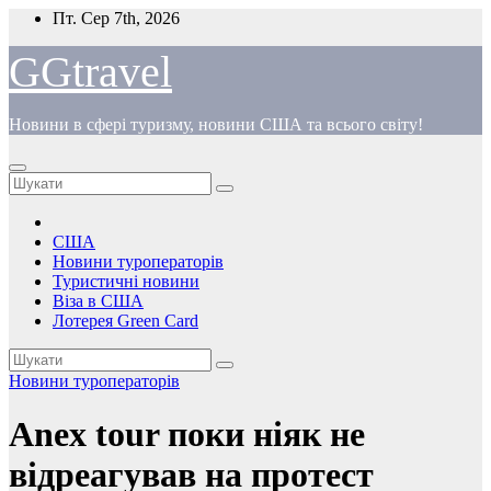
Перейти
Пт. Сер 7th, 2026
до
вмісту
GGtravel
Новини в сфері туризму, новини США та всього світу!
США
Новини туроператорів
Туристичні новини
Віза в США
Лотерея Green Card
Новини туроператорів
Anex tour поки ніяк не
відреагував на протест