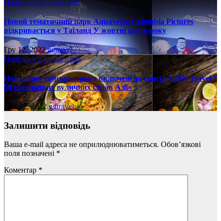
Новини туроператорів
Новий тематичний парк Aquaverse Columbia Pictures
відкривається у Таїланд У жовтні цього року
Гру 12, 2022
ggtravel
Новини туроператорів
Популярні тайські страви включені до списку CNN Travel ”
50 найкращих вуличних страв Азії»
Лис 22, 2022
ggtravel
Залишити відповідь
Ваша e-mail адреса не оприлюднюватиметься.
Обов’язкові
поля позначені
*
Коментар
*