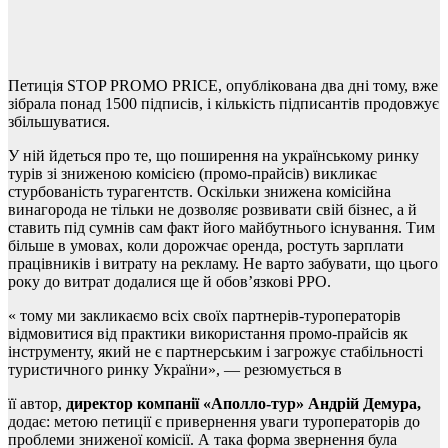
Петиція STOP PROMO PRICE, опублікована два дні тому, вже
зібрала понад 1500 підписів, і кількість підписантів продовжує
збільшуватися.
У ній йдеться про те, що поширення на українському ринку
турів зі зниженою комісією (промо-прайсів) викликає
стурбованість турагентств. Оскільки знижена комісійна
винагорода не тільки не дозволяє розвивати свій бізнес, а й
ставить під сумнів сам факт його майбутнього існування. Тим
більше в умовах, коли дорожчає оренда, ростуть зарплати
працівників і витрату на рекламу. Не варто забувати, що цього
року до витрат додалися ще й обов’язкові РРО.
« тому ми закликаємо всіх своїх партнерів-туроператорів
відмовитися від практики використання промо-прайсів як
інструменту, який не є партнерським і загрожує стабільності
туристичного ринку України», — резюмується в
її автор,
директор компанії «Аполло-тур» Андрій Демура,
додає: метою петиції є привернення уваги туроператорів до
проблеми зниженої комісії. А така форма звернення була