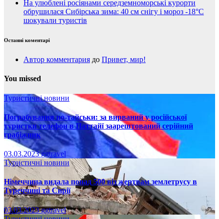
На улюблені росіянами середземноморські курорти
обрушилася Сибірська зима: 40 см снігу і мороз -18°C
шокували туристів
Останні коментарі
Автор комментария
до
Привет, мир!
You missed
Туристичні новини
Пограбування по-тайськи: за вирваний у російської
туристки телефон в Паттайї заарештований серійний
грабіжник
03.03.2023
ggtravel
Туристичні новини
Німеччина видала понад 500 віз жертвам землетрусу в
Туреччині та Сирії
03.03.2023
ggtravel
Туристичні новини