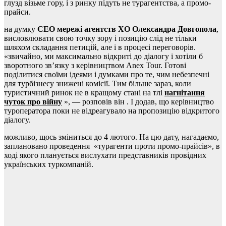
глузд візьме гору, і з ринку підуть не турагентства, а промо-
прайси.
на думку
СЕО мережі агентств XO Олександра Довгопола
,
висловлювати свою точку зору і позицію слід не тільки
шляхом складання петицій, але і в процесі переговорів.
«звичайно, ми максимально відкриті до діалогу і хотіли б
зворотного зв’язку з керівництвом Anex Tour. Готові
поділитися своїми ідеями і думками про те, чим небезпечні
для турбізнесу знижені комісії. Тим більше зараз, коли
туристичний ринок не в кращому стані на тлі
нагнітання
чуток про війну
», — розповів він . І додав, що керівництво
туроператора поки не відреагувало на пропозицію відкритого
діалогу.
можливо, щось зміниться до 4 лютого. На цю дату, нагадаємо,
заплановано проведення «турагенти проти промо-прайсів», в
ході якого планується вислухати представників провідних
українських туркомпаній.