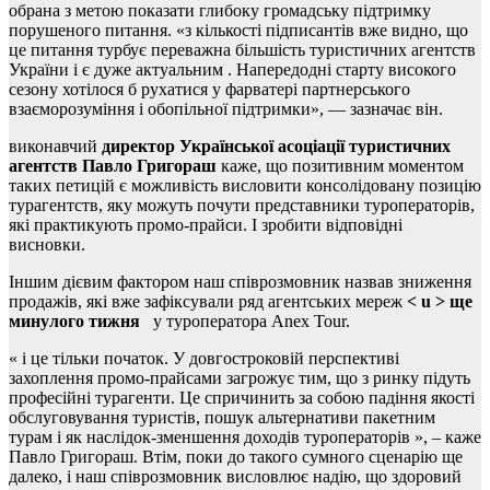
обрана з метою показати глибоку громадську підтримку
порушеного питання. «з кількості підписантів вже видно, що
це питання турбує переважна більшість туристичних агентств
України і є дуже актуальним . Напередодні старту високого
сезону хотілося б рухатися у фарватері партнерського
взаєморозуміння і обопільної підтримки», — зазначає він.
виконавчий
директор Української асоціації туристичних
агентств Павло Григораш
каже, що позитивним моментом
таких петицій є можливість висловити консолідовану позицію
турагентств, яку можуть почути представники туроператорів,
які практикують промо-прайси. І зробити відповідні
висновки.
Іншим дієвим фактором наш співрозмовник назвав зниження
продажів, які вже зафіксували ряд агентських мереж
< u > ще
минулого тижня
у туроператора Anex Tour.
« і це тільки початок. У довгостроковій перспективі
захоплення промо-прайсами загрожує тим, що з ринку підуть
професійні турагенти. Це спричинить за собою падіння якості
обслуговування туристів, пошук альтернативи пакетним
турам і як наслідок-зменшення доходів туроператорів », – каже
Павло Григораш. Втім, поки до такого сумного сценарію ще
далеко, і наш співрозмовник висловлює надію, що здоровий