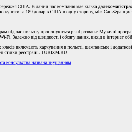
збережжя США. В даний час компанія має кілька
далекомагістра
 купити за 189 доларів США в одну сторону, між Сан-Франциско 
рам під час польоту пропонуються різні розваги: Музичні програм
i-Fi. Залежно від швидкості і обсягу даних, вихід в інтернет об
ох класів включають харчування в польоті, шампанське і додаткові
ні стійки реєстрації. TURIZM.RU
ота консульства названа знущанням