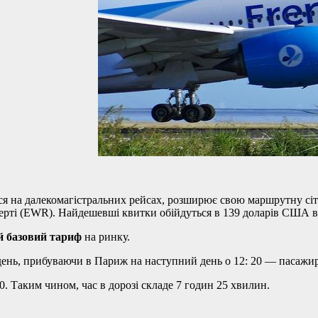
ться на далекомагістральних рейсах, розширює свою маршрутну сі
ті (EWR). Найдешевші квитки обійдуться в 139 доларів США в о
й базовий тариф
на ринку.
день, прибуваючи в Париж на наступний день о 12: 20 — пасажири 
0. Таким чином, час в дорозі складе 7 годин 25 хвилин.