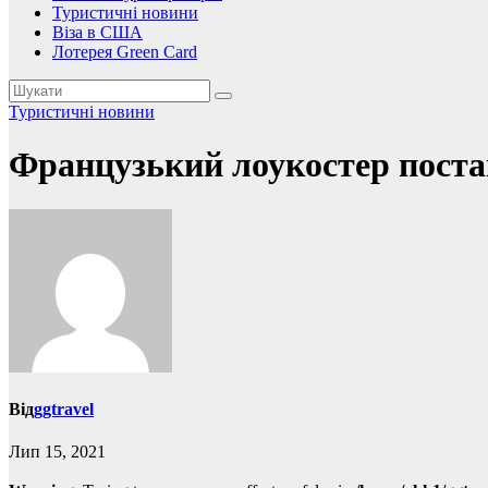
Туристичні новини
Віза в США
Лотерея Green Card
Туристичні новини
Французький лоукостер постав
Від
ggtravel
Лип 15, 2021