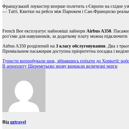
Французький лоукостер вперше полетить з Європи на східне у
— Таїті. Квитки на рейси між Парижем і Сан-Франциско реально
French Bee експлуатує найновіші лайнери
Airbus A350
. Пасажи
роз’єми для навушників, за додаткову плату можна підключити W
Airbus A350 розділений на
3 класу обслуговування
. Два з трь
Преміальним пасажирам доступна пріоритетна посадка і виділе
Навігація
Туристи випробували шок, зібравшись поїхати до Хорватії: роб
В аеропорту Шереметьєво знову виникли величезні черги
записів
Від
ggtravel