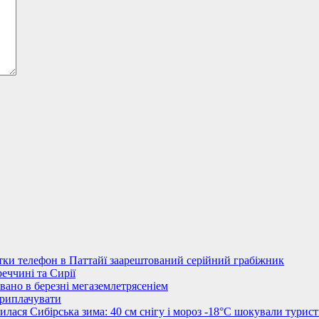
стки телефон в Паттайї заарештований серійний грабіжник
еччині та Сирії
овано в березні мегаземлетрясеніем
приплачувати
лася Сибірська зима: 40 см снігу і мороз -18°C шокували турист