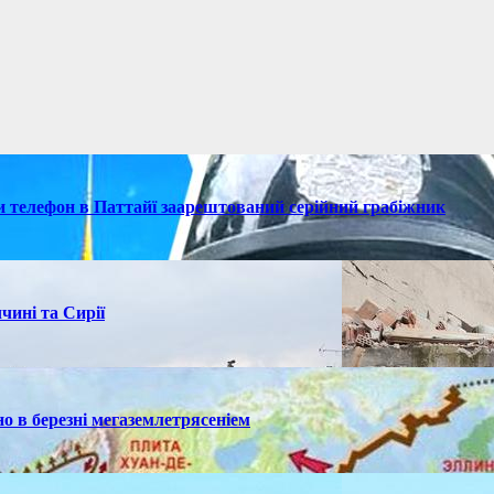
ки телефон в Паттайї заарештований серійний грабіжник
чині та Сирії
но в березні мегаземлетрясеніем