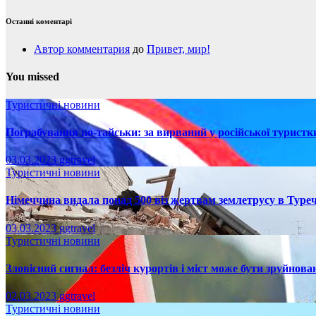
Останні коментарі
Автор комментария
до
Привет, мир!
You missed
Туристичні новини
Пограбування по-тайськи: за вирваний у російської турист
03.03.2023
ggtravel
Туристичні новини
Німеччина видала понад 500 віз жертвам землетрусу в Туреч
03.03.2023
ggtravel
Туристичні новини
Зловісний сигнал: безліч курортів і міст може бути зруйнова
02.03.2023
ggtravel
Туристичні новини