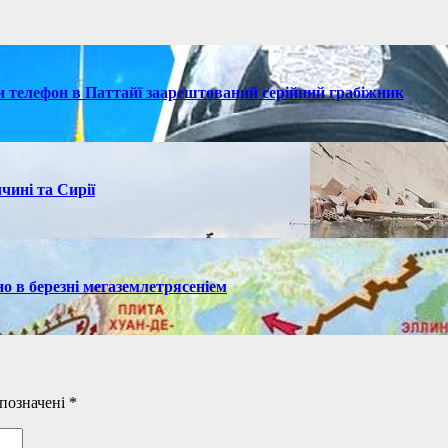
ки телефон в Паттайї заарештований серійний грабіжник
чині та Сирії
но в березні мегаземлетрясеніем
 позначені
*