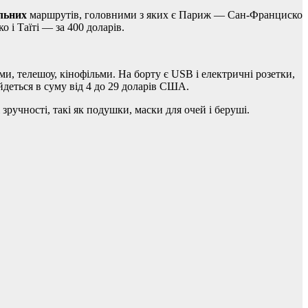
льних
маршрутів, головними з яких є Париж — Сан-Франциско
і Таїті — за 400 доларів.
и, телешоу, кінофільми. На борту є USB і електричні розетки,
ійдеться в суму від 4 до 29 доларів США.
 зручності, такі як подушки, маски для очей і беруші.