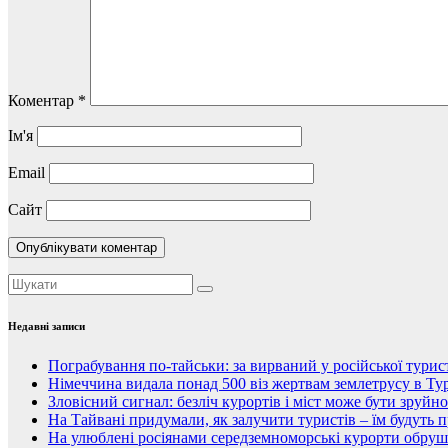
Коментар
*
Ім'я
Email
Сайт
Недавні записи
Пограбування по-тайськи: за вирваний у російської тури
Німеччина видала понад 500 віз жертвам землетрусу в Тур
Зловісний сигнал: безліч курортів і міст може бути зруйн
На Тайвані придумали, як залучити туристів – їм будуть 
На улюблені росіянами середземноморські курорти обруши