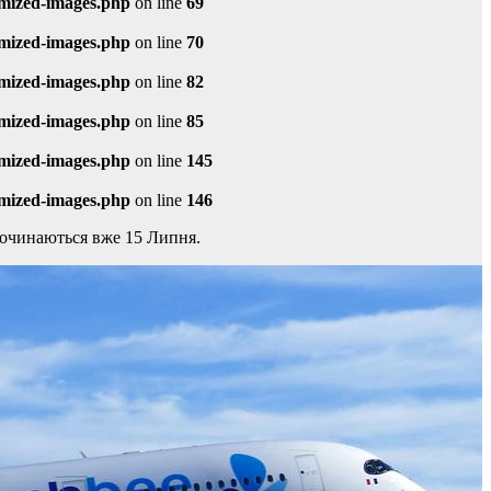
imized-images.php
on line
69
imized-images.php
on line
70
imized-images.php
on line
82
imized-images.php
on line
85
imized-images.php
on line
145
imized-images.php
on line
146
очинаються вже 15 Липня.