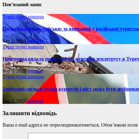
Пов’язаний запис
Туристичні новини
Пограбування по-тайськи: за вирваний у російської турист
Бер 3, 2023
ggtravel
Туристичні новини
Німеччина видала понад 500 віз жертвам землетрусу в Туреч
Бер 3, 2023
ggtravel
Туристичні новини
Зловісний сигнал: безліч курортів і міст може бути зруйнова
Бер 2, 2023
ggtravel
Залишити відповідь
Ваша e-mail адреса не оприлюднюватиметься.
Обов’язкові поля