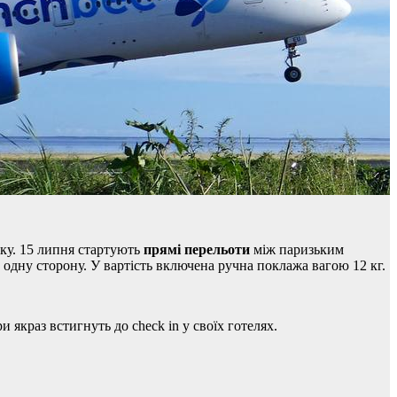
тку. 15 липня стартують
прямі перельоти
між паризьким
дну сторону. У вартість включена ручна поклажа вагою 12 кг.
якраз встигнуть до check in у своїх готелях.