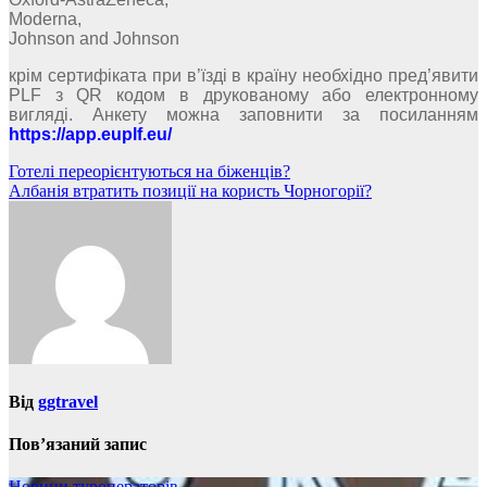
Moderna,
Johnson and Johnson
крім сертифіката при в’їзді в країну необхідно пред’явити
PLF з QR кодом в друкованому або електронному
вигляді. Анкету можна заповнити за посиланням
https://app.euplf.eu/
Навігація
Готелі переорієнтуються на біженців?
Албанія втратить позиції на користь Чорногорії?
записів
Від
ggtravel
Пов’язаний запис
Новини туроператорів