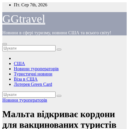
Перейти
Пт. Сер 7th, 2026
до
вмісту
GGtravel
Новини в сфері туризму, новини США та всього світу!
США
Новини туроператорів
Туристичні новини
Віза в США
Лотерея Green Card
Новини туроператорів
Мальта відкриває кордони
для вакцинованих туристів