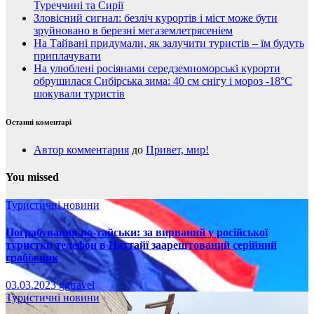
Туреччині та Сирії
Зловісний сигнал: безліч курортів і міст може бути
зруйновано в березні мегаземлетрясеніем
На Тайвані придумали, як залучити туристів – їм будуть
приплачувати
На улюблені росіянами середземноморські курорти
обрушилася Сибірська зима: 40 см снігу і мороз -18°C
шокували туристів
Останні коментарі
Автор комментария
до
Привет, мир!
You missed
Туристичні новини
Пограбування по-тайськи: за вирваний у російської
туристки телефон в Паттайї заарештований серійний
грабіжник
03.03.2023
ggtravel
Туристичні новини