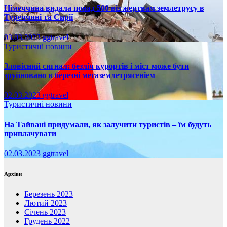
Німеччина видала понад 500 віз жертвам землетрусу в
Туреччині та Сирії
03.03.2023
ggtravel
Туристичні новини
Зловісний сигнал: безліч курортів і міст може бути
зруйновано в березні мегаземлетрясеніем
02.03.2023
ggtravel
Туристичні новини
На Тайвані придумали, як залучити туристів – їм будуть
приплачувати
02.03.2023
ggtravel
Архіви
Березень 2023
Лютий 2023
Січень 2023
Грудень 2022