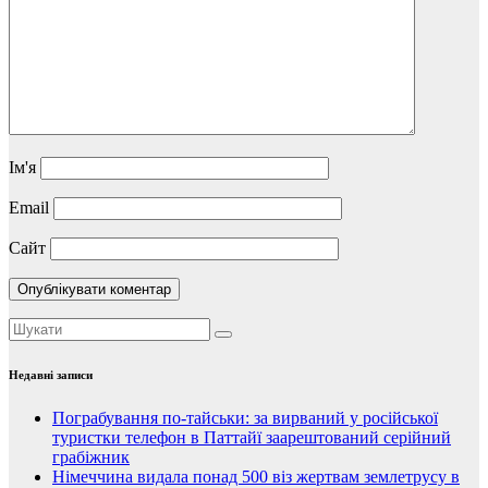
Ім'я
Email
Сайт
Недавні записи
Пограбування по-тайськи: за вирваний у російської
туристки телефон в Паттайї заарештований серійний
грабіжник
Німеччина видала понад 500 віз жертвам землетрусу в