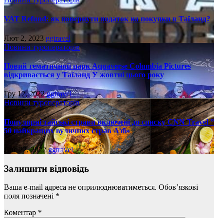
VAT Refund: як повернути податок на покупки в Таїланд?
Лют 2, 2023
ggtravel
Новини туроператорів
Новий тематичний парк Aquaverse Columbia Pictures
відкривається у Таїланд У жовтні цього року
Гру 12, 2022
ggtravel
Новини туроператорів
Популярні тайські страви включені до списку CNN Travel ”
50 найкращих вуличних страв Азії»
Лис 22, 2022
ggtravel
Залишити відповідь
Ваша e-mail адреса не оприлюднюватиметься.
Обов’язкові
поля позначені
*
Коментар
*