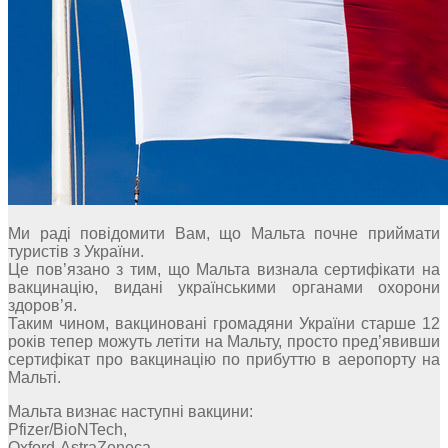
Ми раді повідомити Вам, що Мальта почне приймати
туристів з України.
Це пов’язано з тим, що Мальта визнала сертифікати на
вакцинацію, видані українськими органами охорони
здоров’я.
Таким чином, вакциновані громадяни України старше 12
років тепер можуть летіти на Мальту, просто пред’явивши
сертифікат про вакцинацію по прибуттю в аеропорту на
Мальті.
Мальта визнає наступні вакцини:
Pfizer/BioNTech,
Oxford-AstraZeneca,